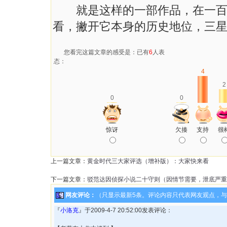
就是这样的一部作品，在一百年
看，撇开它本身的历史地位，三
您看完这篇文章的感受是：已有
6
人表
态：
4
2
0
0
惊讶
欠揍
支持
很
上一篇文章：
黄金时代三大家评选（增补版）：大家快来看
下一篇文章：
驳范达因侦探小说二十守则（因情节需要，泄底严重
网友评论：
（只显示最新5条。评论内容只代表网友观点，
『
小洛克
』于2009-4-7 20:52:00发表评论：