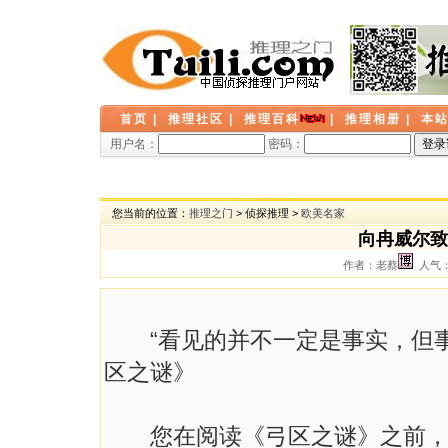
首页
|
推理社区
|
推理百科
|
推理相册
|
本
用户名：
密码：
您当前的位置：
推理之门
> 侦探推理 >
欧美名家
向冉威尔致
作者：老蔡
人气： 
“看见的并不一定是事实，但事
区之谜》
您在阅读《弓区之谜》之前，请