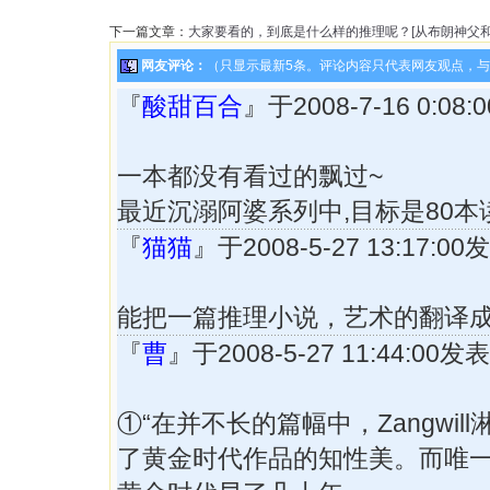
下一篇文章：
大家要看的，到底是什么样的推理呢？[从布朗神父和
网友评论：
（只显示最新5条。评论内容只代表网友观点，
『
酸甜百合
』于2008-7-16 0:0
一本都没有看过的飘过~
最近沉溺阿婆系列中,目标是80本
『
猫猫
』于2008-5-27 13:17:
能把一篇推理小说，艺术的翻译
『
曹
』于2008-5-27 11:44:00
①“在并不长的篇幅中，Zangwil
了黄金时代作品的知性美。而唯