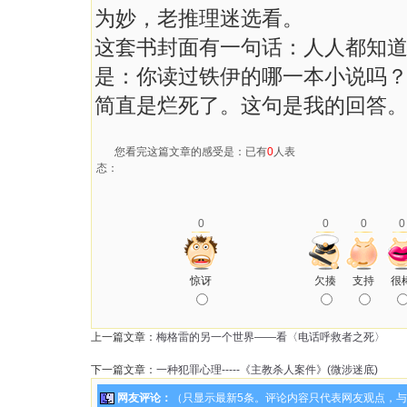
为妙，老推理迷选看。
这套书封面有一句话：人人都知道
是：你读过铁伊的哪一本小说吗
简直是烂死了。这句是我的回答
您看完这篇文章的感受是：已有
0
人表
态：
0
0
0
0
惊讶
欠揍
支持
很
上一篇文章：
梅格雷的另一个世界——看〈电话呼救者之死〉
下一篇文章：
一种犯罪心理-----《主教杀人案件》(微涉迷底)
网友评论：
（只显示最新5条。评论内容只代表网友观点，