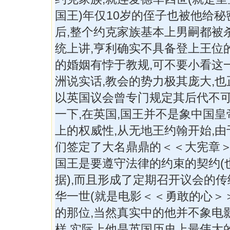
国王)年仅10岁的侄子也被他给秘
后,整个约克家族基本上男嗣都被
统上讲,亨利确实不具备登上王位
的婚姻有悖于教规,可不要小看这
洲说实话,教会的势力极其庞大,也
以英国议会曾专门规定其后代不可
一下,在英国,国王并不是象中国
上的权威性,从无地王约翰开始,
们签定了大名鼎鼎的＜＜大宪章＞
国王是要遵守法律的约束的契约(
据),而且形成了定期召开议会的传
华一世(就是电影＜＜勇敢的心＞
的那位,当然真实中的他并不象电
样,实际上他是英国历史上最伟大