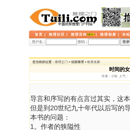
首页
|
推理社区
|
推理百科
|
推理相册
|
本
用户名：
密码：
您当前的位置：
推理之门
> 侦探推理 >
欧美名家
时间的女
作者：小哈 人气： 39
导言和序写的有点言过其实，这本
但是到20世纪九十年代以后写的
本书的问题：
1。作者的狭隘性