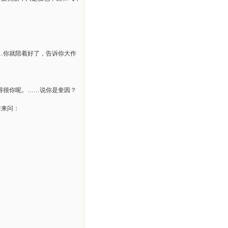
…你就陪着好了，告诉你大作
得很你呢。……说你是奎因？
前来问：