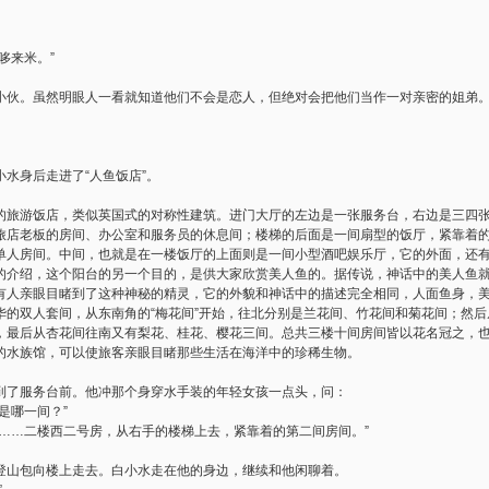
哆来米。”
小伙。虽然明眼人一看就知道他们不会是恋人，但绝对会把他们当作一对亲密的姐弟
水身后走进了“人鱼饭店”。
的旅游饭店，类似英国式的对称性建筑。进门大厅的左边是一张服务台，右边是三四
旅店老板的房间、办公室和服务员的休息间；楼梯的后面是一间扇型的饭厅，紧靠着
单人房间。中间，也就是在一楼饭厅的上面则是一间小型酒吧娱乐厅，它的外面，还
的介绍，这个阳台的另一个目的，是供大家欣赏美人鱼的。据传说，神话中的美人鱼
有人亲眼目睹到了这种神秘的精灵，它的外貌和神话中的描述完全相同，人面鱼身，
华的双人套间，从东南角的“梅花间”开始，往北分别是兰花间、竹花间和菊花间；然
，最后从杏花间往南又有梨花、桂花、樱花三间。总共三楼十间房间皆以花名冠之，
的水族馆，可以使旅客亲眼目睹那些生活在海洋中的珍稀生物。
到了服务台前。他冲那个身穿水手装的年轻女孩一点头，问：
是哪一间？”
是……二楼西二号房，从右手的楼梯上去，紧靠着的第二间房间。”
登山包向楼上走去。白小水走在他的身边，继续和他闲聊着。