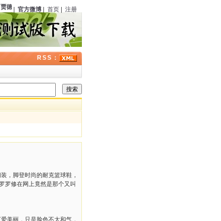
贾德森·菲利普斯
（美国）诞辰
123
周年；
多萝西·B·休斯
（美国）诞辰
122
周年；历史
|
官方微博
|
首页
|
注册
RSS：
闲装，脚登时尚的耐克篮球鞋，
修罗罗修在网上竟然是那个又叫
可爱美丽，只是脸色不太和气，