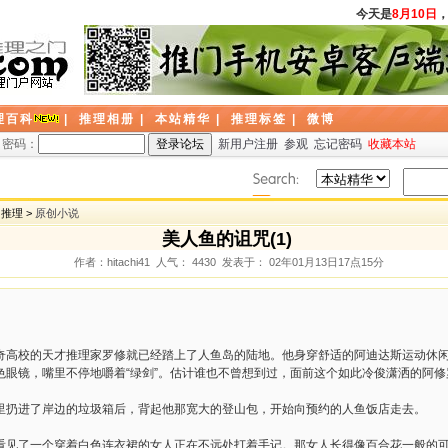
今天是
8月10日
，
理百科
|
推理相册
|
本站精华
|
推理标签
|
微博
密码：
新用户注册
参观
忘记密码
收藏本站
创推理 >
原创小说
美人鱼的诅咒(1)
作者：hitachi41 人气： 4430 发表于： 02年01月13日17点15分
奇高校的天才推理家罗修就已经踏上了人鱼岛的陆地。他身穿舒适的阿迪达斯运动休
色眼镜，嘴里不停地嚼着“绿剑”。估计谁也不曾想到过，面前这个如此冷俊潇洒的阿
里扔进了岸边的垃圾箱后，背起他那宽大的登山包，开始向预约的人鱼饭店走去。
看见了一个穿着白色连衣裙的女人正在不远处打着手记。那女人长得像百合花一般的