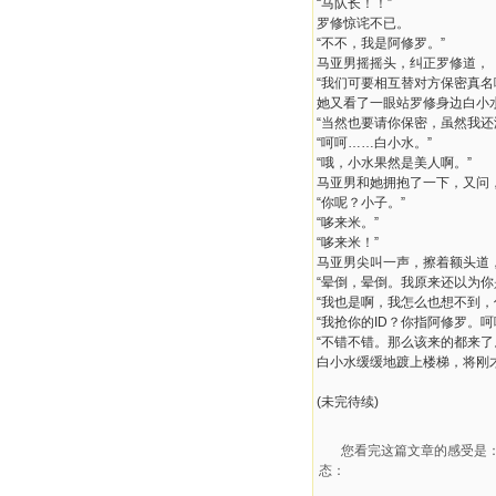
“马队长！！”
罗修惊诧不已。
“不不，我是阿修罗。”
马亚男摇摇头，纠正罗修道，
“我们可要相互替对方保密真名
她又看了一眼站罗修身边白小
“当然也要请你保密，虽然我还
“呵呵……白小水。”
“哦，小水果然是美人啊。”
马亚男和她拥抱了一下，又问
“你呢？小子。”
“哆来米。”
“哆来米！”
马亚男尖叫一声，擦着额头道
“晕倒，晕倒。我原来还以为你
“我也是啊，我怎么也想不到，
“我抢你的ID？你指阿修罗。
“不错不错。那么该来的都来了
白小水缓缓地踱上楼梯，将刚
(未完待续)
您看完这篇文章的感受是
态：