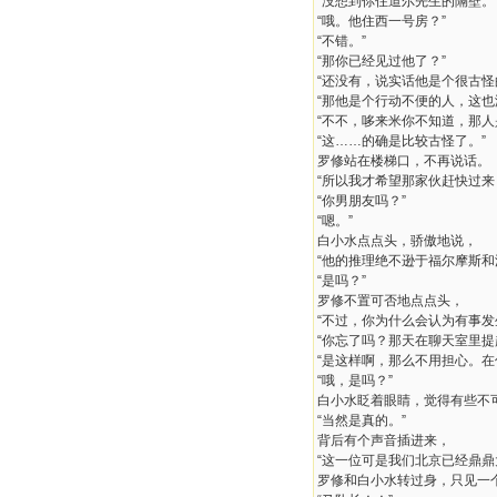
“没想到你住道尔先生的隔壁。
“哦。他住西一号房？”
“不错。”
“那你已经见过他了？”
“还没有，说实话他是个很古
“那他是个行动不便的人，这也
“不不，哆来米你不知道，那
“这……的确是比较古怪了。”
罗修站在楼梯口，不再说话。
“所以我才希望那家伙赶快过来
“你男朋友吗？”
“嗯。”
白小水点点头，骄傲地说，
“他的推理绝不逊于福尔摩斯和
“是吗？”
罗修不置可否地点点头，
“不过，你为什么会认为有事发
“你忘了吗？那天在聊天室里提
“是这样啊，那么不用担心。
“哦，是吗？”
白小水眨着眼睛，觉得有些不
“当然是真的。”
背后有个声音插进来，
“这一位可是我们北京已经鼎鼎
罗修和白小水转过身，只见一