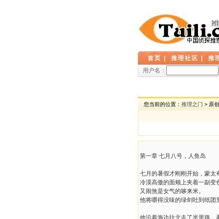
首页
|
推理社区
|
推
用户名：
您当前的位置：
推理之门
> 原
第一章 七月八号，人鱼岛
七月的暑假才刚刚开始，蒙太
冷漠高傲的面颊上夹着一副变
又闹煞是女气的哆来米。
他将嚼得没味的绿剑吐到纸团
他沿着海边往北走了半里路，