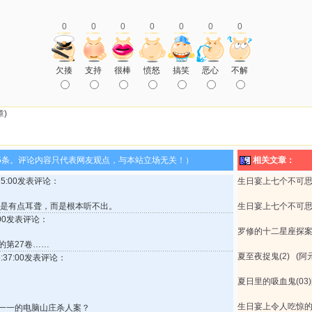
0
0
0
0
0
0
0
欠揍
支持
很棒
愤怒
搞笑
恶心
不解
)
5条。评论内容只代表网友观点，与本站立场无关！）
相关文章：
7:15:00发表评论：
生日宴上七个不可
不是有点耳聋，而是根本听不出。
生日宴上七个不可
6:00发表评论：
罗修的十二星座探
的第27卷……
夏至夜捉鬼(2) (阿
15:37:00发表评论：
夏日里的吸血鬼(03)
生日宴上令人吃惊
一一的电脑山庄杀人案？