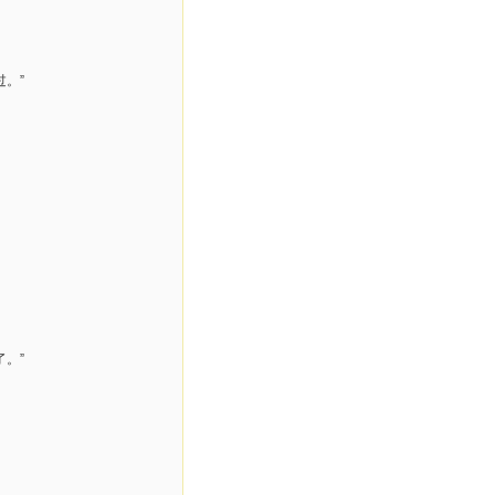
。”
。”