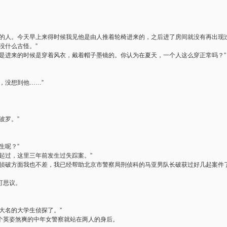
”
怪的人。今天早上来得时候我见他是由人推着轮椅进来的，之后进了房间就没有再出现过
没什么古怪。”
人是进来的时候是穿着风衣，戴着帽子墨镜的。你认为在夏天，一个人这么穿正常吗？”
，没想到他……”
波罗。”
生呢？”
起过，这里三年前发生过失踪案。”
在侦破方面我也不差，我已经帮助北京市警察局刑侦科的马亚男队长破获过好几起案件了
可思议。
大名的大学生侦探了。”
个英姿煞爽的中年女警察就站在两人的身后。