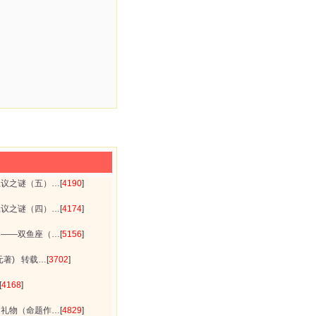
思议之谜（五）…
[
4190
]
思议之谜（四）…
[
4174
]
案——双鱼座（…
[
5156
]
元著) 转载…
[
3702
]
[
4168
]
的礼物（命题作…
[
4829
]