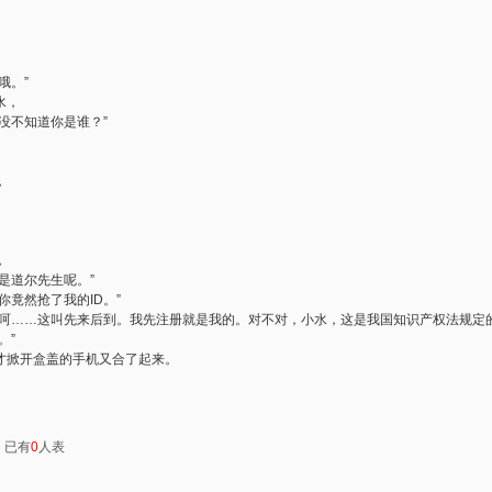
哦。”
水，
没不知道你是谁？”
，
，
是道尔先生呢。”
你竟然抢了我的ID。”
呵呵……这叫先来后到。我先注册就是我的。对不对，小水，这是我国知识产权法规定的
。”
才掀开盒盖的手机又合了起来。
：已有
0
人表