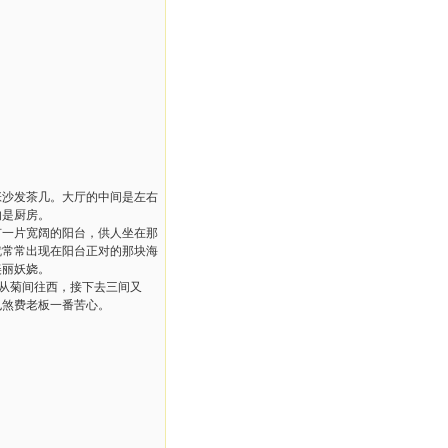
。
张沙发茶几。大厅的中间是左右
的是厨房。
有一片宽阔的阳台，供人坐在那
就常常出现在阳台正对的那块海
美丽妖娆。
后从菊间往西，接下去三间又
也煞费老板一番苦心。