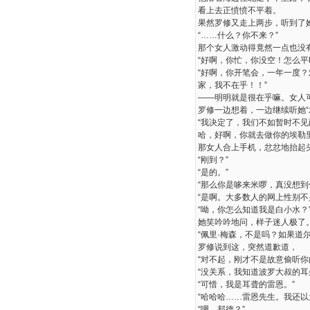
看上去正愤愤不平着。
果然罗修又走上两步，听到了
“……什么？你不来？”
那个女人激动得竟然一点也没
“好啊，你忙，你没空！怎么
“好啊，你开笔会，一年一度
家，我不在乎！！”
——明明就是很在乎嘛。女人
罗修一边想着，一边继续听她“
“我决定了，我们不如暂时不
哈，好啊，你就去做你的埃勒里
那女人合上手机，忿忿地抬起
“刚到？”
“是的。”
“那么你是哆来米啰，真没想到
“是啊。大多数人的网上性别不
“呦，你怎么知道我是白小水？
她笑吟吟地问，样子迷人极了
“佩里·梅森，不是吗？如果道
罗修说到这，突然道歉道，
“对不起，刚才不是故意偷听你
“没关系，我知道波罗大叔的耳
“可惜，我是耳聋的雷恩。”
“哈哈哈……雷恩先生。我还以
“嗯，邦德？”