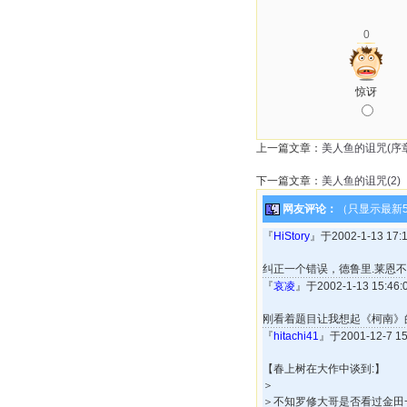
0
惊讶
上一篇文章：
美人鱼的诅咒(序章
下一篇文章：
美人鱼的诅咒(2)
网友评论：
（只显示最新
『
HiStory
』于2002-1-13 1
纠正一个错误，德鲁里.莱恩
『
哀凌
』于2002-1-13 15:4
刚看着题目让我想起《柯南》
『
hitachi41
』于2001-12-7 
【春上树在大作中谈到:】
＞
＞不知罗修大哥是否看过金田