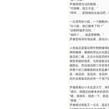
罗修摸摸光洁的脸颊，
“可惜啊，我又不是。”
“呵呵……那我领你去饭店吧，
一位漂亮的小姐，一个酷酷的
“白小姐，他们都来了吗？”
“还剩阿修罗没到。”
“他吗？……他是警察啊。”
罗修意味深长地说着，跟在白小
人鱼饭店是最近两年刚刚修缮
两部楼梯，楼梯的旁边分别是
饭店的二楼，左右分别是四间
观赏美丽的海景。当然据饭店
礁附近。而且据说两三年前曾
而整个的三楼楼面则全部是豪
是：桃花间、莲花间、杏花间
此外这座饭店的还有一个地下
罗修跟着白小水走进大厅，来
“请问，我预定的哆来米的房间
“嗯，请稍等，我查一下。那
“谢谢。”
罗修接过钥匙又一点头，提起