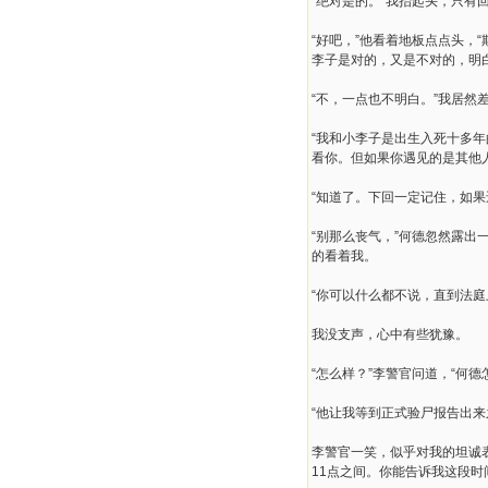
“绝对是的。”我抬起头，只有
“好吧，”他看着地板点点头
李子是对的，又是不对的，明
“不，一点也不明白。”我居然
“我和小李子是出生入死十多
看你。但如果你遇见的是其他
“知道了。下回一定记住，如果
“别那么丧气，”何德忽然露出
的看着我。
“你可以什么都不说，直到法庭
我没支声，心中有些犹豫。
“怎么样？”李警官问道，“何德
“他让我等到正式验尸报告出
李警官一笑，似乎对我的坦诚表
11点之间。你能告诉我这段时