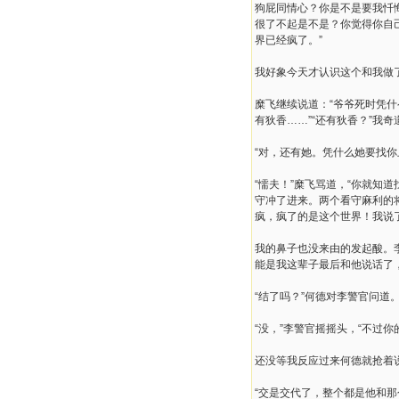
狗屁同情心？你是不是要我忏悔
很了不起是不是？你觉得你自
界已经疯了。”
我好象今天才认识这个和我做
糜飞继续说道：“爷爷死时凭
有狄香……”“还有狄香？”我奇
“对，还有她。凭什么她要找你
“懦夫！”糜飞骂道，“你就知
守冲了进来。两个看守麻利的
疯，疯了的是这个世界！我说
我的鼻子也没来由的发起酸。
能是我这辈子最后和他说话了
“结了吗？”何德对李警官问道
“没，”李警官摇摇头，“不过
还没等我反应过来何德就抢着
“交是交代了，整个都是他和