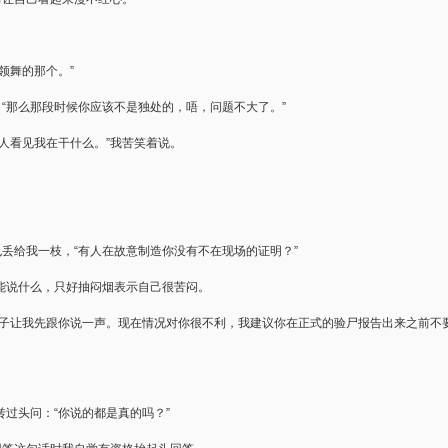
领舞的那个。”
，“那么那段时候你应该不是独处的，唔，问题不大了。”
人看见我在干什么。”我苦笑着说。
也丢给我一枝，“有人在故意制造你没有不在现场的证明？”
能说什么，只好抽闷烟表示自己很苦闷。
李子让我先跟你说一声。现在情况对你很不利，我建议你在正式的验尸报告出来之前不
过头问：“你说的都是真的吗？”