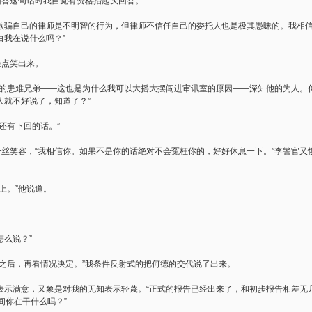
回答这句话时我自觉有资格抬起头回答。
，“欺骗自己的律师是不明智的行为，但律师不信任自己的委托人也是极其愚昧的。我相
白我在说什么吗？”
差点笑出来。
年的患难兄弟——这也是为什么我可以大摇大摆闯进审讯室的原因——深知他的为人。
人就不好说了，知道了？”
还有下回的话。”
一丝笑容，“我相信你。如果不是你的话绝对不会冤枉你的，好好休息一下。”李警官
上。”他说道。
怎么说？”
来之后，再看情况决定。”我条件反射式的把何德的交代说了出来。
示满意，又象是对我的无知表示轻蔑。“正式的报告已经出来了，和初步报告相差无几，
间你在干什么吗？”