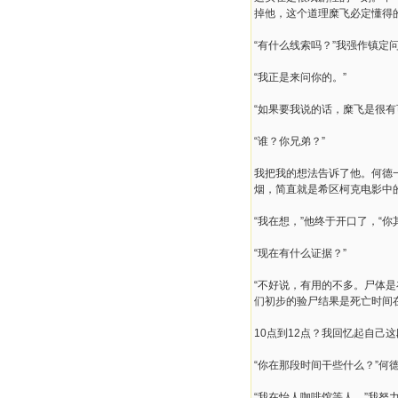
掉他，这个道理糜飞必定懂得
“有什么线索吗？”我强作镇定
“我正是来问你的。”
“如果要我说的话，糜飞是很有
“谁？你兄弟？”
我把我的想法告诉了他。何德
烟，简直就是希区柯克电影中
“我在想，”他终于开口了，“
“现在有什么证据？”
“不好说，有用的不多。尸体
们初步的验尸结果是死亡时间在
10点到12点？我回忆起自己
“你在那段时间干些什么？”何
“我在怡人咖啡馆等人。”我努