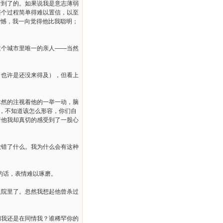
计到了的。如果说我是意志薄弱
整个过程简单得难以置信，以至
遗憾，我一向觉得他比我聪明；
这个城市里唯一的亲人——当然
（也许是还没来得及），但看上
木然的注视着他的一举一动，脑
好，不知道该怎么形容，你们自
着他我却真切的感受到了一股心
做错了什么。我为什么会有这种
的话，表情难以琢磨。
人院里了。忽然我想起他曾杀过
问我还是在同情我？谁稀罕你的