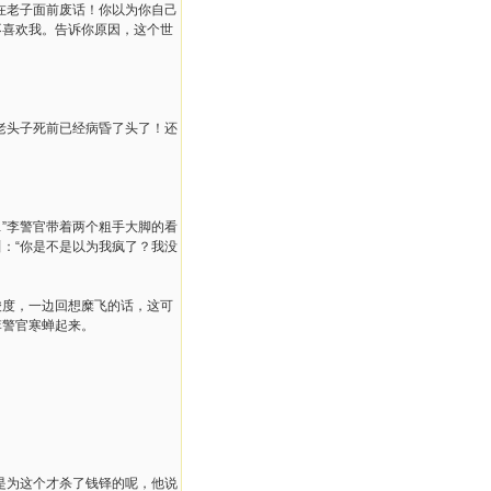
少在老子面前废话！你以为你自己
不喜欢我。告诉你原因，这个世
老头子死前已经病昏了头了！还
…”李警官带着两个粗手大脚的看
：“你是不是以为我疯了？我没
酸度，一边回想糜飞的话，这可
李警官寒蝉起来。
是为这个才杀了钱铎的呢，他说