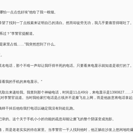
哪怕一点点也好埃”他给了我一根烟。
希望了找到一丁点线索来证明自己的清白。然而却徒劳无功，我几乎要痛苦得呕吐了
系过？”李警官提醒道。
是家里占线……”我突然想到了什么。
道。
莫名电话，那个不啃一声却让我吓得半死的电话。只要看来电显示就知道是谁打的了
“看看我的手机的来电显示。”
取出来递给我。我查到那个神秘电话，时间是11点49分，来电显示是1390827…
”我对李警官说道。当时我给家打电话是占线并不是糜飞在上网，而是他故意将电话拿
钱铎干掉后他给我打电话以确定我没有到处乱跑。
记录的。这个关于手机小小的功能的疏忽却能让糜飞的整个阴谋变成泡影。
路，而是老老实实的待在家里。当李警官一干人找到他时，他正躺在沙发上悠闲地吃