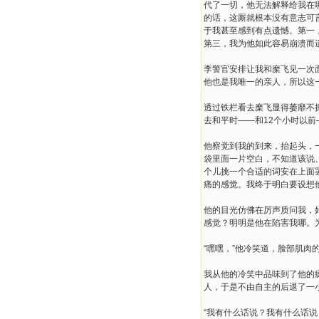
代了一切，他无法解释给我在
的话，这厮就根本没有意志可
于我甚至感到有点遗憾。第一
第三，我为他如此容易崩溃而
李警官安排让我和糜飞见一次
他也是我唯一的亲人，所以这
透过铁栏看去糜飞显得萎靡不
去和平时——和12个小时以
他察觉到我的到来，抬起头，
袋里面一片空白，不知道该说
个儿挑一个合适的词安在上面
痛的感觉。我终于明白要设想
他的目光仿佛在厉声质问我，
感觉？明明是他在陷害我哪。
“嘿嘿，”他冷笑道，脸部肌肉
我从他的冷笑中品味到了他的
人，于是不由自主的后退了一
“我有什么话说？我有什么话