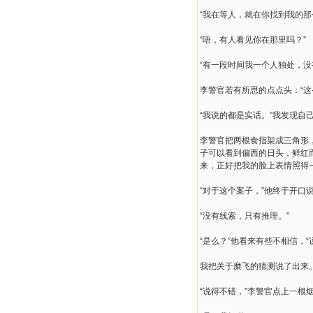
“我在等人，就在你找到我的
“唔，有人看见你在那里吗？”
“有一段时间我一个人独处，没
李警官若有所思的点点头：“这
“我说的都是实话。”我发现自
李警官把两根食指架成三角形
子可以看到偏西的日头，鲜红
来，正好把我的脸上表情照得
“对于这个案子，”他终于开口
“没有线索，只有推理。”
“是么？”他看来有些不相信，“
我把关于糜飞的猜测说了出来
“说得不错，”李警官点上一根