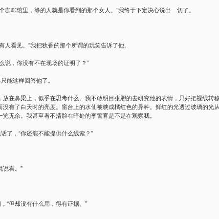
那个咖啡馆里，等的人就是你看到的那个女人。”我终于下定决心说出一切了。
有人看见。”我把狄香的那个所谓的玩笑告诉了他。
么说，你没有不在现场的证明了？”
己只能这样回答他了。
，放在鼻梁上，似乎在思考什么。我不敢明目张胆的去研究他的表情，只好把视线转
而没有了白天时的亮度。窗台上的水仙被映成橘红色的异种。鲜红的光透过玻璃的光
一览无余。我甚至看不清脸在暗处的李警官是不是在观察我。
说话了，“你还能不能提供什么线索？”
说说看。”
。
烟，“但却没有什么用，得有证据。”