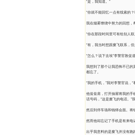
“是，我知道。”
“你就不能回忆一点有线索的？
我在烟雾缭绕中努力的回想，
“你在那段时间里可有给别人联
“有，我当时想跟糜飞联系，但
“怎么？说下去埃”李警官敦促
我想到了那个让我恐怖不已的
都忘了。
“我的手机，”我对李警官说，
他耸耸肩，打开抽屉将我的手机
话号码，“这是糜飞的电话。
然后到停车场和钱铎会面。将
然而他却忘记了手机是有来电
出乎我意料的是糜飞并没有跑