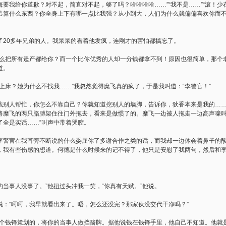
要我给你道歉？对不起，简直对不起，够了吗？哈哈哈哈……”“我不是……”“滚！
己算什么东西？你全身上下有哪一点比我强？从小到大，人们为什么就偏偏喜欢你而
了20多年兄弟的人。我呆呆的看着他发疯，连刚才的害怕都搞忘了。
什么把所有遗产都给你？而一个比你优秀的人却一分钱都拿不到！原因也很简单，那个
道。
上床？她为什么不找我……”我忽然觉得糜飞真的疯了，于是我叫道：“李警官！”
道找别人帮忙，你怎么不靠自己？你就知道挖别人的墙脚，告诉你，狄香本来是我的…
将糜飞的两只胳膊架住往门外拖去，看来是做惯了的。糜飞一边被人拖走一边高声嚎叫
了全是实话……”叫声中带着哭腔。
李警官在我耳旁不断说的什么委屈你了多谢合作之类的话，而我却一边体会着鼻子的
，我有些伤感的想道。何德是什么时候来的记不得了，他只是安慰了我两句，然后和
。
你的当事人没事了。”他扭过头冲我一笑，“你真有天赋。”他说。
说：“呵呵，我早就看出来了。唔，怎么还没完？那家伙没交代干净吗？”
那个钱铎策划的，将你的当事人做挡箭牌。据他说钱在钱铎手里，他自己不知道。他就