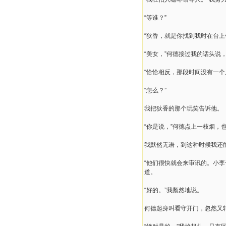
“等谁？”
“狄香，就是你找到我时在台上
“美女，”何德接过我的话头说
“恰恰相反，那段时间没有一个
“怎么？”
我把狄香的那个玩笑告诉他。
“你是说，”何德点上一枝烟，
我默然无语，到这种时候我还
“他们很快就会来审讯的。小
道。
“好的。”我颓然地说。
何德起身叫看守开门，忽然又转