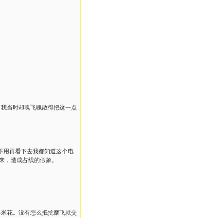
。
。我当时却魂飞魄散得把这一点
…不用再看下去我都知道这个电
起来，造成占线的假象。
爆米花。没有怎么抵抗糜飞就交