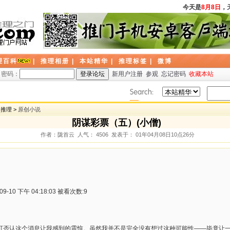
今天是
8月8日
，
天
理百科
|
推理相册
|
本站精华
|
推理标签
|
微博
密码：
新用户注册
参观
忘记密码
收藏本站
创推理 >
原创小说
阴谋彩票（五）(小僧)
作者：陇首云 人气： 4506 发表于： 01年04月08日10点26分
-10 下午 04:18:03 被看次数:9
可否认这个消息让我感到的震惊。虽然我并不是完全没有想过这种可能性——毕竟让