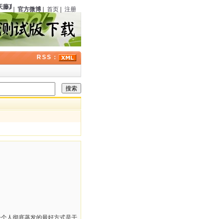
藤真
（日本）诞辰
111
周年；
伊丽莎白·彼得斯
（美国）逝世
13
周年；历史上的今天侦
|
官方微博
|
首页
|
注册
RSS：
一个人彻底蒸发的最好方式是干