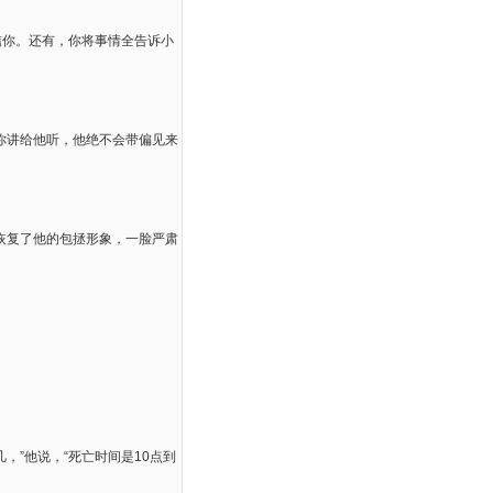
信你。还有，你将事情全告诉小
你讲给他听，他绝不会带偏见来
又恢复了他的包拯形象，一脸严肃
”他说，“死亡时间是10点到