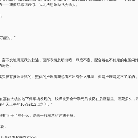
的——我依然感到震惊。我无法想象糜飞会杀人。
问。
可能的。”
一言不发地听完我的叙述，面部表情忽明忽暗，琢磨不定。配合着在不稳定的电压闪
的角色。
你其实很有推理天赋的。照你的推理看我也看不出有什么纰漏。但是推理是定不了案的，
是在嘉佳大楼的地下停车场发现的。钱铎被安全带勒死后被扔在后座箱里。没死多久，
今天上午的10点到12点之间。”
这段时间干了些什么，结果一股寒意穿过我全身。
德说。
力让自己看起来漫不经心。