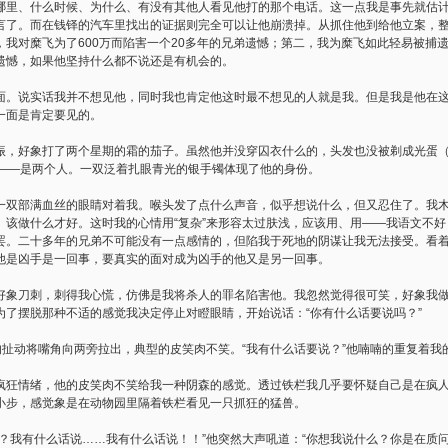
哪里、什么时候、为什么、有没有其他人看见他打的那个电话。这一点我是事先就估
言了。而在钱铎的汽车里找出的证据则完全可以让他崩溃掉。从抓住他到给他立案，
，我对糜飞为了600万而陷害一个20多年的兄弟遗憾；第二，我为糜飞如此轻易被捕
遗憾，如果他坚持什么都不说还是有机会的。
面。说实话我并不想见他，同时我也肯定他这时最不想见的人就是我。但是我是他在
一面是肯定要见的。
振，好象打了两个星期的霜的茄子。虽然他并没穿囚衣什么的，头发也没被剃成光蛋
前——是两个人。一双泛着扎眼青光的银手镯体现了他的身份。
一双部满血丝的眼睛对着我。喉头发了点什么声音，似乎想说什么，但又忍住了。我
、该做什么才好。这时我的心情用“复杂”来形容太过肤浅，应该用、用——我语文不
罢。二十多年的兄弟不可能没有一点感情的，但陷我于死地的阴谋让我无法接受。看
他是凶手是一回事，要真实的面对成为凶手的他又是另一回事。
好象刀刺，刺得我心慌，仿佛是我将杀人的罪名陷害他。我忽然觉得很可笑，好象我
为了摆脱那种不适的感觉我决定停止对瞪眼睛，开始说话：“你有什么话要说吗？”
的扯动将嘴角向两旁拉出，典型的皮笑肉不笑。“我有什么话要说？”他喃喃的重复着我
疯狂情绪，他的皮笑肉不笑给我一种阴森的感觉。透过铁栏我几乎要怀疑自己是在疯
小步，感觉象是在动物园里隔着铁栏看见一只抓狂的猛兽。
说？我有什么话说……我有什么话说！！”他突然大声吼道：“你想我说什么？你是在质