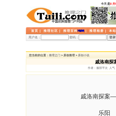
今天是
8月9
首页
|
推理社区
|
推理百科
|
推理相册
|
本
用户名：
密码：
您当前的位置：
推理之门
> 原创推理 >
原创小说
戚洛南探
作者：服部平次 人气： 4
戚洛南探案——
乐阳 