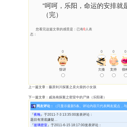
“呵呵，乐阳，命运的安排就是
（完）
您看完这篇文章的感受是：已有
0
人表
态：
0
0
0
0
惊讶
欠揍
支持
很
上一篇文章：
藤原剑川探案之卖火柴的小女孩
下一篇文章：
戚洛南探案之密室中的尸体（乐阳著）
网友评论：
（只显示最新5条。评论内容只代表网友观点，
『
夜晚
』于2011-7-3 13:35:00发表评论：
题目有泄底嫌疑…
『
玻璃密室
』于2011-6-15 18:17:00发表评论：