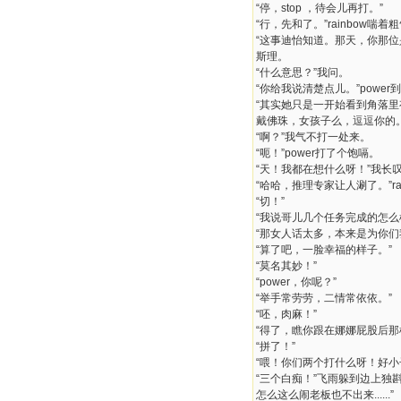
“停，stop ，待会儿再打。”
“行，先和了。”rainbow喘
“这事迪怡知道。那天，你那位是
斯理。
“什么意思？”我问。
“你给我说清楚点儿。”powe
“其实她只是一开始看到角落
戴佛珠，女孩子么，逗逗你的。
“啊？”我气不打一处来。
“呃！”power打了个饱嗝。
“天！我都在想什么呀！”我长
“哈哈，推理专家让人涮了。”ra
“切！”
“我说哥儿几个任务完成的怎
“那女人话太多，本来是为你们
“算了吧，一脸幸福的样子。”
“莫名其妙！”
“power，你呢？”
“举手常劳劳，二情常依依。”
“呸，肉麻！”
“得了，瞧你跟在娜娜屁股后那样儿，
“拼了！”
“喂！你们两个打什么呀！好小
“三个白痴！”飞雨躲到边上独斟独
怎么这么闹老板也不出来......”