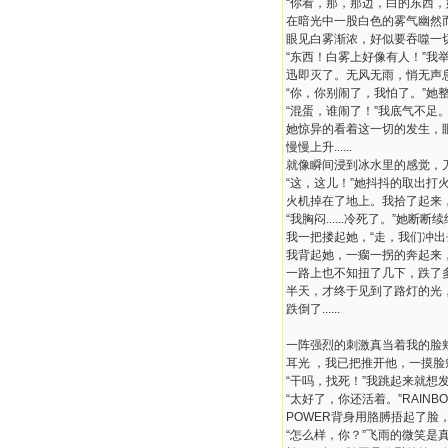
“你看，那，那边，白的东西，
在暗光中一股白色的雾气幽然
眼见白雾渐浓，好似要吞噬一
“东西！白雾上好像有人！”我
迅即灭了。无风无雨，悄无声
“你，你别闹了，我怕了。”她
“混蛋，谁闹了！”我底气不足
她惊异的看着这一切的发生，
慢慢上升......
就像瞬间浸到冰水里的感觉，刀
“这，这儿！”她抖抖的取出打
火机掉在了地上。我拾了起来
“我胸闷......冷死了。”她断
我一把搂起她，“走，我们冲出
我背起她，一瘸一拐的奔起来
一路上也不知扭了几下，跌了
半天，才终于见到了路灯的光
跌倒了......
一阵强烈的刺激真当着我的脸颊
耳光 ，我已把推开他，一摸
“干吗，找死！”我跳起来就想
“太好了，你还活着。”RAIN
POWER背身用胳膊捂起了脸
“怎么样，你？”飞雨的微笑是