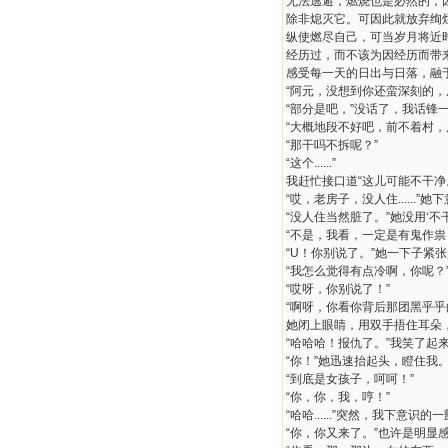
无法逃避，燃烧也是必然的，
除非熄灭它。可因此就放弃绚
纵使燃尽自己，可当岁月将近
经历过，而不该为因经历而带
感受每一天的日出与日落，融
“阿元，没想到你还蛮深刻的，
“部分是吧，”没话了，我话锋
“大概地段不好吧，前不着村，
“那干吗不拆呢？”
“这个......”
我赶忙接口道“这儿可能不干净
“哎，老房子，没人住.....
“没人住当然脏了。”她没用‘不
“不是，我看，一定是有鬼作祟，也
“U！你别说了。”她一下子紧
“我怎么觉得有点冷啊，你呢？
“哎呀，你别说了！”
“啊呀，你看你背后那团黑乎乎
她闭上眼睛，用双手捂住耳朵
“哈哈哈！报仇了。”我笑了起
“你！”她迅速抬起头，瞪住我
“到底是女孩子，呵呵！”
“你，你，我，哼！”
“哈哈......”突然，我下意
“你，你又来了。”也许是明显