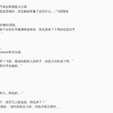
着粗气举起啤酒瓶大口灌。
故意输的，其实她就算赢了也没什么......”飞雨慢条
r到好像比我急。
里有个女的右手戴佛珠很奇怪，而后来来了个男的也是右手
”
叹。
inbow幸灾乐祸。
么样？飞雨，看迪怡那粘人的样子，你是大功告成了吧。”
我才拌住她的。”
狗似的......”
子，纽芬兰人敢连战，我也来了！”
饮，“借问高歌反几转，河低月落五更时......