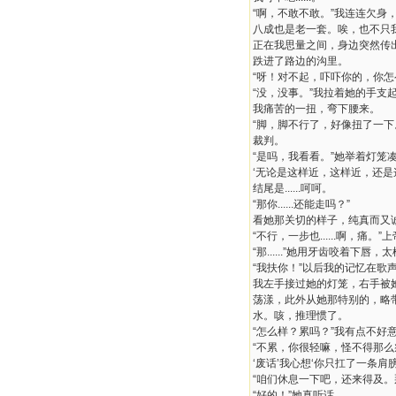
“啊，不敢不敢。”我连连欠身，
八成也是老一套。唉，也不只我的
正在我思量之间，身边突然传出
跌进了路边的沟里。
“呀！对不起，吓吓你的，你怎么.
“没，没事。”我拉着她的手支起身
我痛苦的一扭，弯下腰来。
“脚，脚不行了，好像扭了一下
裁判。
“是吗，我看看。”她举着灯笼
‘无论是这样近，这样近，还是
结尾是......呵呵。
“那你......还能走吗？”
看她那关切的样子，纯真而又诚挚，转
“不行，一步也......啊，痛
“那......”她用牙齿咬着下
“我扶你！”以后我的记忆在歌
我左手接过她的灯笼，右手被
荡漾，此外从她那特别的，略
水。咳，推理惯了。
“怎么样？累吗？”我有点不好
“不累，你很轻嘛，怪不得那么
‘废话’我心想‘你只扛了一条肩
“咱们休息一下吧，还来得及。
“好的！”她真听话。