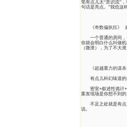
笔有点儿太“意识流”
句话是亮点。”我也这
《奇数偏执狂》
一个普通的房间，
你就会明白什么叫做机
（微泄），为了不大泄
《超越重力的谋杀
有点儿科幻味道的
密室
+
叙述性诡计
+
案发现场是你想不到的
不足之处就是有点
说。