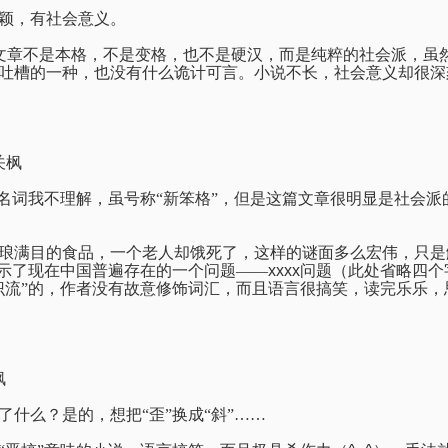
颖，有社会意义。
文章不是本格，不是变格，也不是硬汉，而是纯粹的社会派，虽
吐槽的一种，也没有什么诡计可言。小说不长，社会意义却很深
关枫
个名词我不理解，虽号称“新笨格”，但是这篇文章很明显是社会
琅满目的食品，一个老人却饿死了，这样的谜面多么宏伟，只是解
揭示了现在中国普遍存在的一个问题——
xxxx
问题（此处省略四个
识流”的，作者没有故意修饰词汇，而且语言很搞笑，读完乐乐，
枫
了什么？是的，想把“歪”换成“斜”……