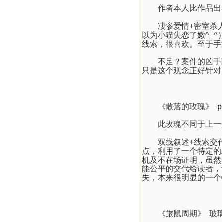
作者本人比作品出
凄惨爱情
+
密室杀
以为小猫失恋了嫩
^_^
线索，很喜欢。至于手
不足？案件的凶手
只是这个观念正好针对
《散落的玫瑰》
p
此玫瑰不同于上一
双线叙述
+
线索交
点，利用了一个特定的
机及不在场证明，虽然
能公平的交代给读者，
失，本来很明显的一个
《旅鼠周期》
玻