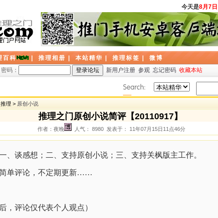
今天是
8月7日
，
理百科
|
推理相册
|
本站精华
|
推理标签
|
微博
密码：
新用户注册
参观
忘记密码
收藏本站
创推理 >
原创小说
推理之门原创小说简评【20110917】
作者：夜晚
人气： 8980 发表于： 11年07月15日11点46分
一、谈感想；二、支持原创小说；三、支持关枫版主工作。
简单评论，不定期更新……
后，评论仅代表个人观点）