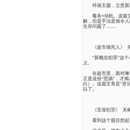
环保主题，立意新
毒杀
+
动机。这篇
解，但是手法是很令人
生存问题了……
《超市饿死人》
“新概念犯罪”这
义。
在超市里，面对琳
正是这份“恶搞”，才
白）。这篇文章是“意
以了。
《歪屋犯罪》
关
看到这个题目想起