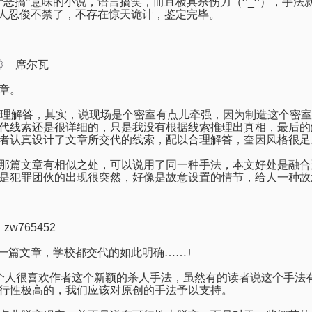
“恶搞”意味的小说，语言搞笑，而且极具杀伤力（
^_^
），手法
让人忍俊不禁了，不存在惊天诡计，鉴定完毕。
》
席尔瓦
章。
理解答，其实，说现场是个密室有点儿牵强，因为制造这个密室
代线索还是很详细的，只是我没有根据线索推理出真相，最后的
者认真设计了文章所交代的线索，配以合理解答，奎因风格很足
那篇文章有相似之处，可以说用了同一种手法，本文好处是融合
是犯罪团伙的出现很突然，好像是故意设置的情节，给人一种故
zw765452
的一篇文章，学校都交代的如此明确……
J
个人很喜欢作者这个新颖的杀人手法，虽然有的读者说这个手法
行性极高的，我们应该对原创的手法予以支持。