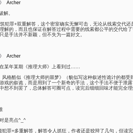
》
Archer
的破解。
筑犯罪
+
双重解答，这个密室确实无懈可击，无论从线索交代还
理解的，而且也保证在解答过程中需要的线索都公平的交代给了
只是手法并不新颖，但不失为一篇好文。
》
Archer
在某年某期《推理大师》上看到过……
，风格酷似《推理大师的噩梦》（貌似写这种叙述性诡计的都受
游戏的叙诡，而是用到了一个新奇的手法，这个手法不便于泄露
中想不到罢了，总体解答可圈可点，读完后细细回味才能完全理
谁
对是亮点
^_^
能犯罪
+
多重解答，解答令人抓狂，作者还是狡辩了几句，但读完