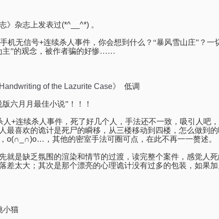
志》杂志上发表过
(*^__^*)
。
手机无信号
+
连续杀人事件，你会想到什么？“暴风雪山庄”？一切
为主”的观念，被作者骗的好惨……
writing of the Lazurite Case》
低调
说版六月月最佳小说”！！！
杀人
+
连续杀人事件，死了好几个人，手法还不一致，吸引人吧，
人最喜欢的诡计是死尸的瞬移，从三楼移动到四楼，怎么做到的
，
o(
∩
_
∩
)o…
，其他的密室手法可圈可点，在此不再一一赘述。
先就是缺乏氛围的渲染和情节的过渡，读完整个案件，感觉人死
落差太大；其次是那个漂亮的心理诡计没有过多的包装，如果加
姚小猫