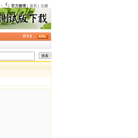
《绣像小说》
（中国）第六期刊载《银光马案》
123
周年；曾在经典福尔摩斯剧集中
|
官方微博
|
首页
|
注册
RSS：