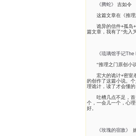
《腾蛇》
吉如令
这篇文章在《推理
诡异的信件
+
孤岛
+
篇文章，我有了“先入
《琉璃馆手记The Hand
“推理之门原创小
宏大的诡计
+
密室
的创作了这篇小说。个
理诡计，读了才会懂的
吐槽几点不足，首
个，一会儿一个，心理
好。
《玫瑰的宿敌》