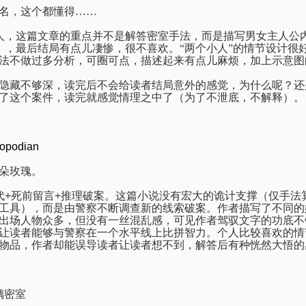
名，这个都懂得……
人，这篇文章的重点并不是解答密室手法，而是描写男女主人公
），最后结局有点儿凄惨，很不喜欢。“两个小人”的情节设计很
法不做过多分析，可圈可点，描述起来有点儿麻烦，加上示意图
隐藏不够深，读完后不会给读者结局意外的感觉，为什么呢？还是
了这个案件，读完就感觉情理之中了（为了不泄底，不解释）。
opodian
朵玫瑰。
代
+
死前留言
+
推理破案。这篇小说没有宏大的诡计支撑（仅手法
工具），而是由警察不断调查新的线索破案。作者描写了不同的
出场人物众多，但没有一丝混乱感，可见作者驾驭文字的功底不
让读者能够与警察在一个水平线上比拼智力。个人比较喜欢的情
物品，作者却能误导读者让读者想不到，解答后有种恍然大悟的
璃密室