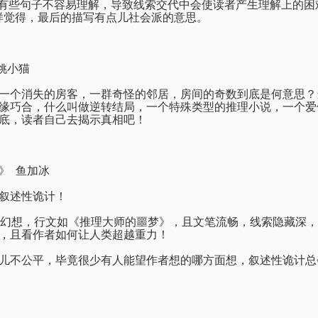
，有些句子不容易理解，导致线索交代中会使读者产生理解上的困
样觉得，最后的描写有点儿社会派的意思。
姚小猫
一个消失的房客，一群奇怪的邻居，房间的奇数到底是何意思？
缘巧合，什么叫做逆转结局，一个特殊类型的推理小说，一个爱
底，读者自己去揭示真相吧！
》
鱼加冰
叙述性诡计！
幻想，行文如《推理大师的噩梦》，且文笔流畅，线索隐藏深，
，且看作者如何让人类超越重力！
儿不公平，毕竟很少有人能望作者想的哪方面想，叙述性诡计总