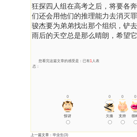
狂探四人组在高考之后，将要各
们还会用他们的推理能力去消灭
骏杰要为弟弟找出那个组织，铲
雨后的天空总是那么晴朗，希望
您看完这篇文章的感受是：已有
1
人表
态：
0
0
0
0
惊讶
欠揍
支持
很
上一篇文章：
毕业生(3)