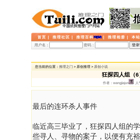
首页
|
推理社区
|
推理百科
|
推理相册
|
本
用户名：
密码：
您当前的位置：
推理之门
> 原创推理 >
原创小说
狂探四人组（
作者：wangjiajun
人气
最后的连环杀人事件
临近高三毕业了，狂探四人组的
些寻人、寻物的案子，以便有充