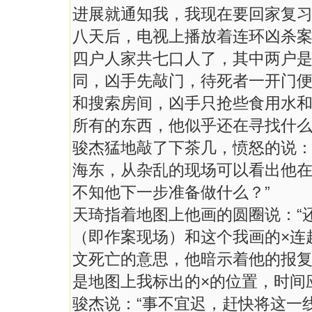
进展就通知我，我现在要回家复习
八天后，电视上播放着连环凶杀
四户人家共七口人了，其中两户
同，凶手先敲门，待死者一开门
和搜索房间，凶手只抢些食用水
所有的东西，他似乎还在寻找什
骏杰猛地敲了下茶几，愤怒的说：
海东，从杂乱的现场可以看出他
不知他下一步准备做什么？”
天琦指着地图上他画的圆圈说：“
（即作案现场）和这个我画的×连起
文死亡的意思，他暗示着他的报
是地图上我标出的×的位置，时间
骏杰说：“事不宜迟，赶快将这一