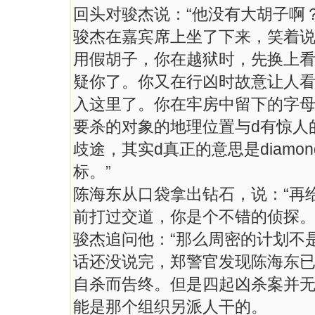
回头对骏杰说：“他没有大胡子啊？
骏杰在嘉宾席上坐了下来，笑着说
用假胡子，你在越狱时，先换上
疑你了。你又在行凶时故意让人看
入这里了。你在牢房中留下的字母
要杀的对象的地理位置与d有惊人
歧途，其实d真正的意思是diam
标。”
陈海东从口袋拿出钻石，说：“再
前打过交道，你是个不错的侦探。
骏杰追问他：“那么周密的计划不
话还没说完，郑警官发现陈海东
自杀而告终。但是四起凶杀案并
能是那个组织另派人干的。