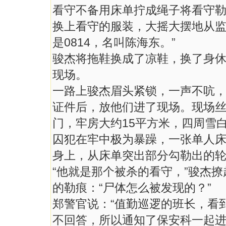
看守不备用床单拧成绳子将看守
换上看守的服装，大摇大摆地从
是0814，名叫陈海东。”
骏杰将拖鞋换成了凉鞋，换了身
现场。
一路上骏杰眉头紧锁，一声不吭
证件后，放他们进了现场。现场
门，牢房大约15平方米，四周雪
囚犯在牢中极为暴躁，一张单人
身上，从床单突出部分勾勒出的
“他就是那个被杀的看守，”骏杰
的勒痕：“尸体怎么被发现的？”
郑警官说：“值勤巡逻的班长，看
不回答，所以通知了保安科一起进