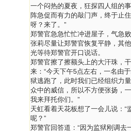
一个闷热的夏夜，狂探四人组的
阵急促而有力的敲门声，终于止住
呀？来了。”
郑警官急急忙忙冲进屋子，气急
张莉尽量让郑警官恢复平静，其
光等待郑警官开口说话。
郑警官擦了擦额头上的大汗珠，
来：“今天下午5点左右，一名由
狱逃跑了，此时我们已经组织力
众中的威信，所以不方便张扬，
我来拜托你们。”
天虹看着天花板想了一会儿说：“
呢？”
郑警官回答道：“因为监狱刚调去