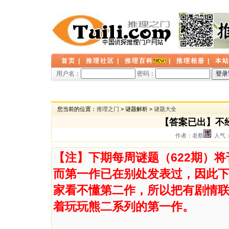
首页
|
推理社区
|
推理百科
|
推理相册
|
本
用户名：
密码：
您当前的位置：
推理之门
> 谜题解析 >
谜题大全
【答案已出】不
作者：老蔡
人气： 
【注】下期每周谜题（622期）
而第一作已在别处发表过，因此
家看不懂第二作，所以把有剧情
着玩玩熊二系列的第一作。