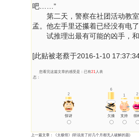
吧……”
第二天，警察在社团活动教室的
孟。他左手里还攥着已经没有电
试推理出最有可能的凶手，和手
[此贴被老蔡于2016-1-10 17:37:
您看完这篇文章的感受是：已有
21
人表
态：
6
2
2
1
惊讶
欠揍
支持
很
上一篇文章：
《太极馆》(听说发了好几个月都无人破解的题)