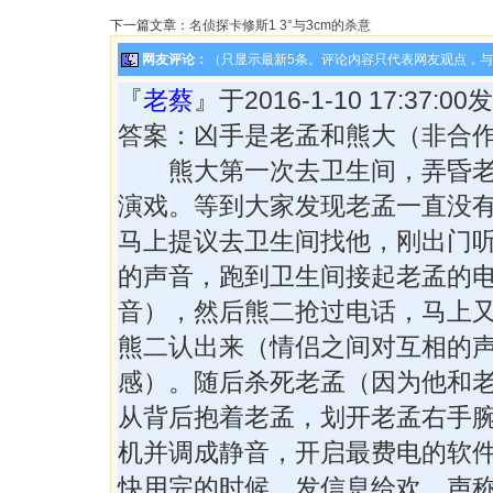
下一篇文章：
名侦探卡修斯1 3°与3cm的杀意
网友评论：
（只显示最新5条。评论内容只代表网友观点，
『
老蔡
』于2016-1-10 17:37:
答案：凶手是老孟和熊大（非合
熊大第一次去卫生间，弄昏老
演戏。等到大家发现老孟一直没
马上提议去卫生间找他，刚出门
的声音，跑到卫生间接起老孟的
音），然后熊二抢过电话，马上
熊二认出来（情侣之间对互相的
感）。随后杀死老孟（因为他和
从背后抱着老孟，划开老孟右手
机并调成静音，开启最费电的软
快用完的时候，发信息给欢，声