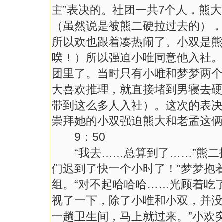
主”表决的。社团一共7个人，熊
（虽然说是被熊二硬拉过去的）
所以欢也跟着凑热闹了。小双是
噗！）所以强迫小唯同意他入社
团里了。当时只有小唯和梦梦两
大喜欢推理，就直接堵到男寝去
带到这么多人入社）。这次的表
崇拜她的小双强迫熊大和老孟这
9：50
“我去……总算到了……”熊二
们迟到了快一个小时了！”梦梦抱
组。“对不起哈哈哈……光顾着吃
视了一下，除了小唯和小双，并没
一趟卫生间，马上就过来。”小欢