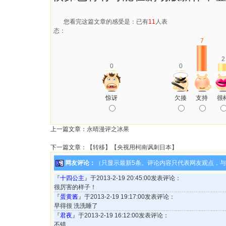
您看完这篇文章的感受是：已有
11
人表
态：
7
2
0
0
惊讶
欠揍
支持
很
上一篇文章：
永晴漫评之冰果
下一篇文章：
【转移】【央视用柯南讽刺日本】
网友评论：
（只显示最新5条。评论内容只代表网友观点，
『
十四公主
』于2013-2-19 20:45:00发表评论：
很厉害的样子！
『
蛋黄酱
』于2013-2-19 19:17:00发表评论：
早得很 洗洗睡了
『
君夜
』于2013-2-19 16:12:00发表评论：
不错