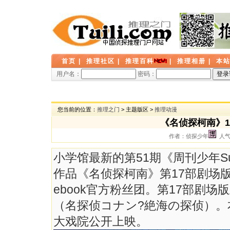
首页
|
推理社区
|
推理百科
|
推理相册
|
本
用户名：
密码：
您当前的位置：
推理之门
> 主题版区 >
推理动漫
《名侦探柯南》
作者：侦探少年
人气：
小学馆最新的第51期《周刊少年S
作品《名侦探柯南》第17部剧场版
ebook官方粉丝团。第17部剧
（名探侦コナン?絶海の探侦）。本
大戏院公开上映。