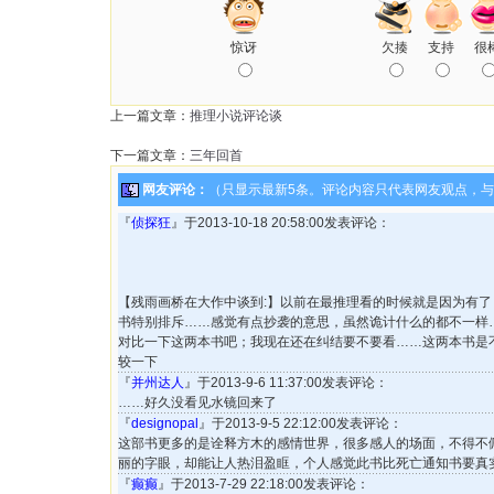
惊讶
欠揍
支持
很
上一篇文章：
推理小说评论谈
下一篇文章：
三年回首
网友评论：
（只显示最新5条。评论内容只代表网友观点，
『
侦探狂
』于2013-10-18 20:58:00发表评论：
【残雨画桥在大作中谈到:】以前在最推理看的时候就是因为有
书特别排斥……感觉有点抄袭的意思，虽然诡计什么的都不一样…
对比一下这两本书吧；我现在还在纠结要不要看……这两本书是
较一下
『
并州达人
』于2013-9-6 11:37:00发表评论：
……好久没看见水镜回来了
『
designopal
』于2013-9-5 22:12:00发表评论：
这部书更多的是诠释方木的感情世界，很多感人的场面，不得不
丽的字眼，却能让人热泪盈眶，个人感觉此书比死亡通知书要真
『
癫癫
』于2013-7-29 22:18:00发表评论：