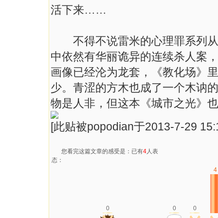
活下来……
不得不说雷米的心理罪系列从《
中依然有华丽诡异的连续杀人案
画像已经沦为龙套，《教化场》
少。青涩的方木也成了一个木讷
物是人非，但这本《城市之光》
[此贴被popodian于2013-7-29 15
您看完这篇文章的感受是：已有
4
人表
态：
4
0
0
0