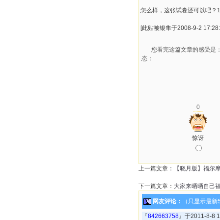
怎么样，这张试卷还可以吧？1
[此贴被银隼于2008-9-2 17:28
您看完这篇文章的感受是
态：
0
惊讶
上一篇文章：
【晓月版】福尔
下一篇文章：
大家来晒晒自己
网友评论：
（只显示最新
『
842663758
』于2011-8-8