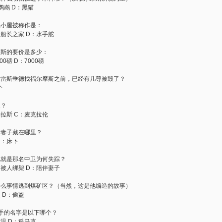
鹦鹉 D：黑猫
头小屋被称作是：
：船长之家 D：水手舵
摩斯的要价是多少：
00磅 D：7000磅
在雷斯垂德找福尔摩斯之前，已经有几尊被毁了？
个
人？
拉斯 C：麦克拉伦
的妻子藏在哪里？
D：床下
也就是那名中卫为何失踪？
：被人绑架 D：陪伴妻子
什么事情逃到煤矿区？（当然，这是他编造的故事）
 D：偷盗
手的名字是以下哪个？
德温 D：科马克