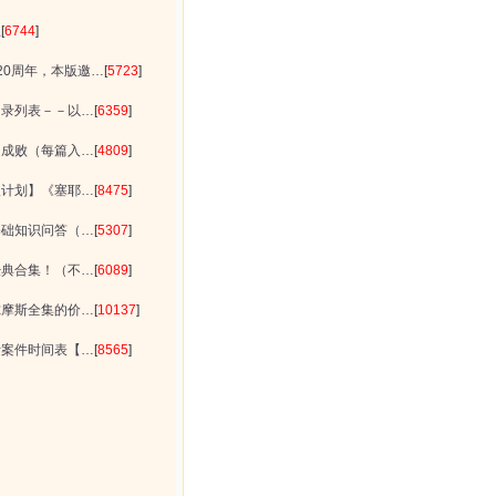
息
[
6744
]
20周年，本版邀…
[
5723
]
目录列表－－以…
[
6359
]
的成败（每篇入…
[
4809
]
版计划】《塞耶…
[
8475
]
基础知识问答（…
[
5307
]
经典合集！（不…
[
6089
]
尔摩斯全集的价…
[
10137
]
斯案件时间表【…
[
8565
]