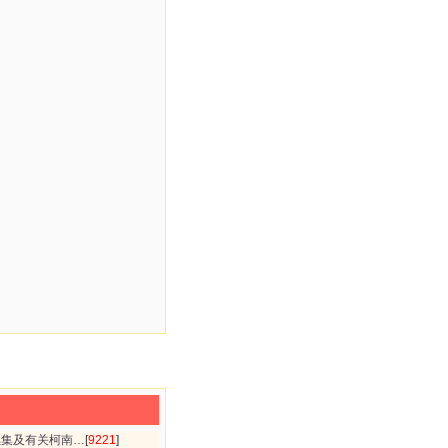
续集及有关柯南…
[
9221
]