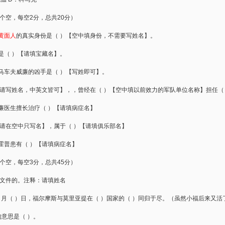
0个空，每空2分，总共20分）
黄面人
的真实身份是（ ）【空中填身份，不需要写姓名】。
是（ ）【请填宝藏名】。
马车夫威廉的凶手是（ ）【写姓即可】。
中请写姓名，中英文皆可】，，曾经在（ ）【空中填以前效力的军队单位名称】担任（
廉医生擅长治疗（ ）【请填病症名】
【请在空中只写名】，属于（ ）【请填俱乐部名】
霍普患有（ ）【请填病症名】
5个空，每空3分，总共45分）
取文件的。注释：请填姓名
 ）月（ ）日，福尔摩斯与莫里亚提在（ ）国家的（ ）同归于尽。（虽然小福后来又活
的意思是（ ）。