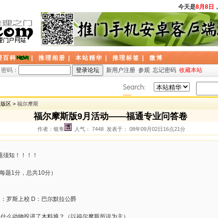
今天是
8月8日
，
理百科
|
推理相册
|
本站精华
|
推理标签
|
微博
密码：
新用户注册
参观
忘记密码
收藏本站
题版区 >
福尔摩斯
福尔摩斯版9月活动——福通专业问答卷
作者：银隼
人气： 7448 发表于： 08年09月02日16点21分
题须知！！！！
每题1分，总共10分）
C：罗斯上校 D：巴尔默拉公爵
把什么动物投进了木料堆？（以福尔摩斯所说为主）