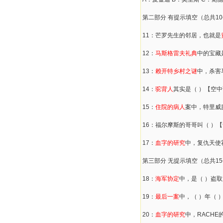
第二部分 有提示填空（总共1
11：芒罗先生的邻居，也就是
12：
马斯格雷夫礼典
中的宝藏
13：
赖开特乡村之谜
中，杀害
14：
驼背人
其实是（ ）【空
15：
住院的病人
案中，特里威
16：福尔摩斯的哥哥叫（ ）
17：
血字的研究
中，复仇天使
第三部分 无提示填空（总共1
18：
海军协定
中，是（ ）盗
19：
最后一案
中，（ ）年（
20：
血字的研究
中，RACHE