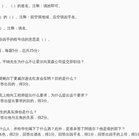
（ ）、（ ）的签名。注释：填姓即可。
 ）的（ ）。注释：前空填地域，后空填凶手名。
 ）。注释：填名。
给凶手的暗号信的意思是（ ）。
题，每题5分，总共25分）
，平纳先生为什么不让霍尔向莫森公司提交辞职信？
斯鲍尔丁要威尔逊去红发会应聘？目的是什么？
答出目的，得3分。
克上校向工程师提出什么要求，为什么提出这个要求？
回答出提出要求的目的，得3分。
先生的真实身份是什么？
回答出他与主角的关系，得2分。
什么人，并给华生喝下了什么酒？此外，是谁杀害了阿德尔？他是谁的部下？
角色，得2分，回答出酒名，得1分。回答出凶手名，得1分，回答出凶手的上司，得1