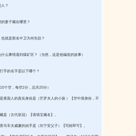
犯人？
授的妻子藏在哪里？
，也就是那名中卫为何失踪？
为什么事情逃到煤矿区？（当然，这是他编造的故事）
的打手的名字是以下哪个？
10个空，每空2分，总共20分）
就是黄面人的真实身份是（芒罗夫人的小孩 ）【空中填身份，不
宝藏是（古代皇冠）【请填宝藏名】。
杀害马车夫威廉的凶手是（坎宁安父子）【写姓即可】。