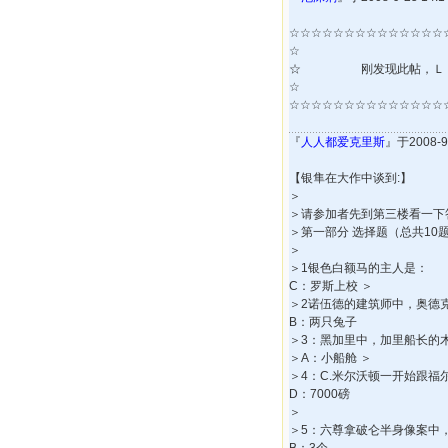
☆☆☆☆☆☆☆☆☆☆☆☆☆☆
☆
☆ 刚发现此帖，Ｌ
☆
☆☆☆☆☆☆☆☆☆☆☆☆☆☆
『
人人都爱克里斯
』于2008-9
【银隼在大作中谈到:】
＞
＞请参加者先到第三楼看一下
＞第一部分 选择题（总共10
＞
＞1银色白额马的主人是：
C：罗斯上校 ＞
＞2诺伍德的建筑师中，奥德
B：两只兔子
＞3：黑加里中，加里船长的
＞A：小船舱 ＞
＞4：C.米尔沃顿一开始跟福
D：7000磅
＞
＞5：六尊拿破仑半身像案中