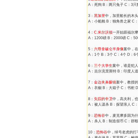
A：死狗 B：两只兔子 C：3只
3：
黑加里
中，加里船长的木
A：小船舱 B：独角兽之家 C
4：
C.米尔沃顿
一开始跟福尔
A：1200磅 B：2000磅 C：50
5：
六尊拿破仑半身像
案中，
A：1个 B：3个 C：4个 D：6
6：
三个大学生
案中，谁是犯
A：吉尔克里斯特 B：印度人道
7：
金边夹鼻眼镜
案中，教授
A：衣橱 B：大箱子 C：书柜 
8：
失踪的中卫
中，高夫利，
A：被人谋杀 B：探望亲人 C
9：
恐怖谷
中，麦克摩多因为
A：杀人 B：制造假币 C：群殴
10：
恐怖谷
中，绰号老虎的打
A：麦金迪 B：莫里斯 C：鲍