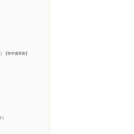
 ）【空中填军衔】
了）