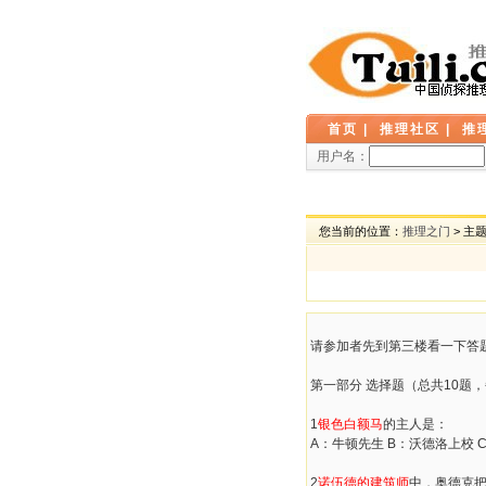
首页
|
推理社区
|
推
用户名：
您当前的位置：
推理之门
> 主
请参加者先到第三楼看一下答
第一部分 选择题（总共10题，
1
银色白额马
的主人是：
A：牛顿先生 B：沃德洛上校 
2
诺伍德的建筑师
中，奥德克