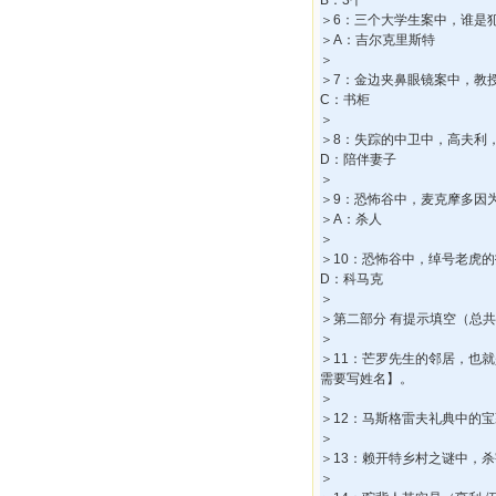
B：3个
＞6：三个大学生案中，谁是
＞A：吉尔克里斯特
＞
＞7：金边夹鼻眼镜案中，教
C：书柜
＞
＞8：失踪的中卫中，高夫利
D：陪伴妻子
＞
＞9：恐怖谷中，麦克摩多因
＞A：杀人
＞
＞10：恐怖谷中，绰号老虎
D：科马克
＞
＞第二部分 有提示填空（总共
＞
＞11：芒罗先生的邻居，也
需要写姓名】。
＞
＞12：马斯格雷夫礼典中的
＞
＞13：赖开特乡村之谜中，
＞