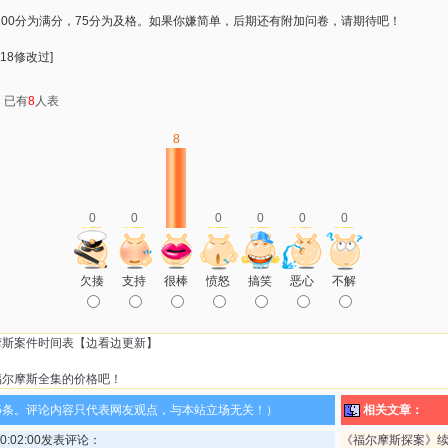
00分为满分，75分为及格。如果你嫌简单，后期还有附加问卷，请期待吧！
:18修改过]
：已有
8
人表
8
0
0
0
0
0
0
欠揍
支持
很棒
愤怒
搞笑
恶心
不解
摩斯案件时间表【边看边更新】
福尔摩斯全集的价格吧！
5条。评论内容只代表网友观点，与本站立场无关！）
相关文章：
 10:02:00发表评论：
《福尔摩斯探案》