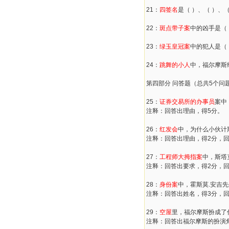
21：
四签名
是（ ）、（ ）、
22：
斑点带子案
中的凶手是（
23：
绿玉皇冠案
中的犯人是（
24：
跳舞的小人
中，福尔摩斯
第四部分 问答题（总共5个问
25：
证券交易所的办事员
案中
注释：回答出理由，得5分。
26：
红发会
中，为什么小伙计
注释：回答出理由，得2分，回
27：
工程师大拇指案
中，斯塔
注释：回答出要求，得2分，
28：
身份案
中，霍斯莫.安吉
注释：回答出姓名，得3分，
29：
空屋
里，福尔摩斯扮成了
注释：回答出福尔摩斯的扮演