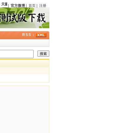
天藤真
（日本）诞辰
111
周年；
伊丽莎白·彼得斯
（美国）逝世
13
周年；历史上的今天
|
官方微博
|
首页
|
注册
RSS：