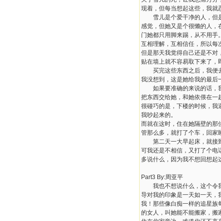
现着，但每当想起这些，我就
雪儿是个爱干净的人，但是他
感觉，但她又是个很懒的人，
门她都只用脚来踢，从不用手
互相理解，互相信任，所以每
但是那天我觉得自己还是不对
贴在墙上就不容易取下来了，
买完这些东西之后，我便去买
我没想到，这是她给我的最后
如果要准确的来说的话，我到
把东西交给她，和她依偎在一
很碰巧的是，下楼的时候，我
我吵起来的。
而就在这时，住在她隔壁的那
管那么多，就打了个车，回家
第二天一大早起床，就接到了
可我还是不相信，又打了个电
多说什么，因为我不想回想起
Part3 By:周亚平
我也不想说什么，这个令我讨
导对我的印象是一天如一天，
我！那些像白痴一样的追星族
的女人，叫她能不能搬家，搬