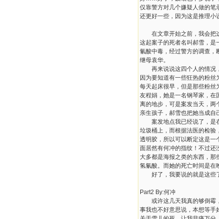
仅靠警方对几个嫌疑人做的笔
还更好一些，因为这是推理小
在文章开始之前，我会把这
这起案子的死者名叫郝雪，是
氰酸中毒，经过警方的调查，
继母袁华。
再来说说这四个人的情况，何
因为要知道有一些狂热的粉丝
每天起床很早，但是那些粉丝为
友程娟，她是一名钢琴家，在
离的地步，可是案发当天，两
亲生孩子，郝雪也把她当成自
案发地点我已经说了，是在郝
垃圾桶上，而根据法医的检验
透明胶，所以可以断定这是一
面居然有何冲的指纹！不过还
大多都是海报之类的东西，那
氢氰酸。而她的死亡时间是在晚
好了，我要说的就是这些了，
Part2 By:何冲
或许这几天我真的够倒霉，自
事我也不好意思说，本想等手
关于雪儿的死，让我悲痛万分