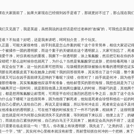
大家面前了，如果大家现在已经猜到凶手是谁了，那就更好不过了，那么现在我们
又见面了，我是英超，虽然我说的这些话是经过老林的“改编”的，可我也总算是能“
谁？不知道？好吧，还是我来讲吧，呵呵别介意，开个玩笑。
题，可能大家很奇怪，凶手到底是怎么作案的呢？这个非常简单，相信大家还记得
一个被揉作一团的透明胶，而这个案子的关键就在这个透明胶上，大家可别忘了，死
很爱干净，对仪表相当的重视，我撕下一块透明胶，涂上氢氰酸，然后把它粘在你的
没错吧？那么这时候你也就死了，为什么？当然是氢氰酸穿过皮肤，把你给毒死咯！
，肯定会扯下来，这一扯的后果可想而知，垃圾桶里的那块被验出有毒的透明胶也证
明胶在死者眼皮底下粘在她身上的呢？我的回答很简单，其实答出了这个问题，整个
而谁又可以在凶手面前肆无忌惮的下毒呢？没错，你答对了！凶手就是何冲，因为他
碰那些毒物，其实氢氰酸他应该早有准备，他给郝雪买的那些海报，我想也就是为了
的确离开过一段时间，就是那段他遇上其他两位嫌疑人的时候，而碰巧的是，其他两
起，都是想用氢氰酸让郝雪死，可周亚平在经过激烈的思想斗争之后，放弃了这个念
为什么会下楼呢？这也很简单，因为他很了解死者，他知道死者会珍惜和他在一起的
是自己心爱的人送给自己的，再说又是珍藏版，所以等何冲走后，死者肯定会迫不及
在他准备好的透明胶上，可在他下楼的时候发生了一件不巧的事，程娟来了，这很明
，这也就是何冲为何那么快就消失不见的答案，等到程娟下来以后，他便上去了，的
门，而就在自己紧张的时候，自己的白马王子又回来了，她肯定会高兴的不得了，这
后只需要在临走前说一句：“雪儿，你衣服上有块透明胶，我先走了。”之类的话，这
个字，“情”，其实何冲心里根本就没有郝雪，而郝雪却抓住何冲的一个把柄，来了