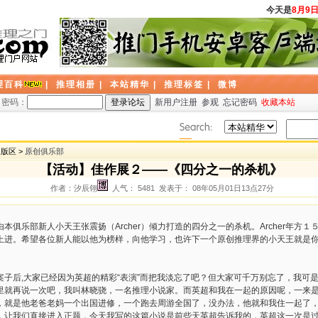
今天是
8月9日
理百科
|
推理相册
|
本站精华
|
推理标签
|
微博
密码：
新用户注册
参观
忘记密码
收藏本站
题版区 >
原创俱乐部
【活动】佳作展２——《四分之一的杀机》
作者：汐辰翎
人气： 5481 发表于： 08年05月01日13点27分
本俱乐部新人小天王张震扬（Archer）倾力打造的四分之一的杀机。Archer年方
上进。希望各位新人能以他为榜样，向他学习，也许下一个原创推理界的小天王就是
后,大家已经因为英超的精彩“表演”而把我淡忘了吧？但大家可千万别忘了，我可
里就再说一次吧，我叫林晓骁，一名推理小说家。而英超和我在一起的原因呢，一来
，就是他老爸老妈一个出国进修，一个跑去周游全国了，没办法，他就和我住一起了
，让我们直接进入正题，今天我写的这篇小说是前些天英超告诉我的，英超这一次是过