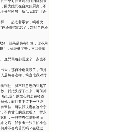
要找一个对我来说很好的机会来
的，因为她死在自家的厨房，不
我十分的愤怒，所以我就起了杀
样，一起吃着零食，喝着饮
“你还没把他忘了，对吧？你还
我好，结果是另有打算，你不用
跟我斗，你还嫩了些，再回去练
里一直咒骂着郝雪这个一点也不
布出去，那何冲也就毁了，但是
男人居然会这样，简直比我对付
看到他，就不好意思的红起了
来秒，我把头探了出来，可何冲
了，所以我可以放心的走在楼道
决掉她，而且要不留下一丝证
会有牵挂，所以我决定在这个宁
时，不肯甘心的我发现了一样东
在这时，一股苦杏仁味扑鼻而
气来之后，我拿出一张手帕小心
那何冲不会痛苦死吗？在经过一