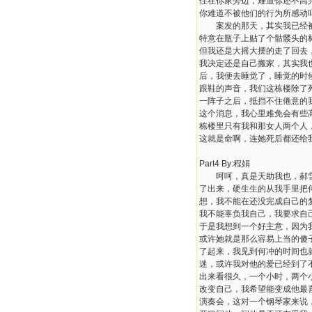
住在你家旁边，难道你还不高
你难道不被他们的行为所感动
案发的那天，其实我已经被她
特意在瓶子上贴了个骷髅头的
但我还是大摇大摆的走了回去
我决定还是自己搬家，其实我
后，我便去睡觉了，睡觉的时候
跟鞋的声音，我们这栋楼除了
一阵子之后，抵挡不住倦意的
这个消息，我心里难免会有些高
栋楼里只有我和那女人两个人
这就是命啊，连她死后都还给
Part4 By:程娟
呵呵，真是天助我也，郝雪这
了出来，硬生生的从我手里把
想，我不能在还没完成自己的
我不能辜负我自己，我要求自
于是我想到一个好主意，因为
或许她就是那么容易上当的傻子
了起来，我见到何冲的时间也
迷，或许我对他的爱已经到了
出来看很久，一个小时，两个
改变自己，我希望能变成他最
演奏会，这对一个钢琴家来说