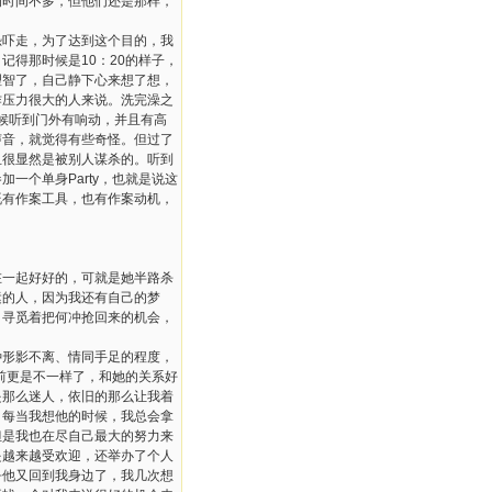
的时间不多，但他们还是那样，
吓走，为了达到这个目的，我
得那时候是10：20的样子，
理智了，自己静下心来想了想，
作压力很大的人来说。洗完澡之
时候听到门外有响动，并且有高
声音，就觉得有些奇怪。但过了
且很显然是被别人谋杀的。听到
一个单身Party，也就是说这
既有作案工具，也有作案动机，
一起好好的，可就是她半路杀
运的人，因为我还有自己的梦
，寻觅着把何冲抢回来的机会，
种形影不离、情同手足的程度，
以前更是不一样了，和她的关系好
是那么迷人，依旧的那么让我着
，每当我想他的时候，我总会拿
但是我也在尽自己最大的努力来
是越来越受欢迎，还举办了个人
乎他又回到我身边了，我几次想