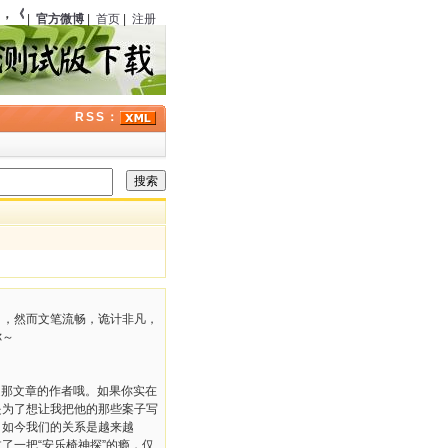
，
《时务报》
（中国）第一册刊载《英国包探访喀迭医生案》
130
周年；
丹尼尔·凯斯
（
|
官方微博
|
首页
|
注册
RSS：
１５，然而文笔流畅，诡计非凡，
你～
是那文章的作者哦。如果你实在
是为了想让我把他的那些案子写
，如今我们的关系是越来越
了一把“安乐椅神探”的瘾，仅