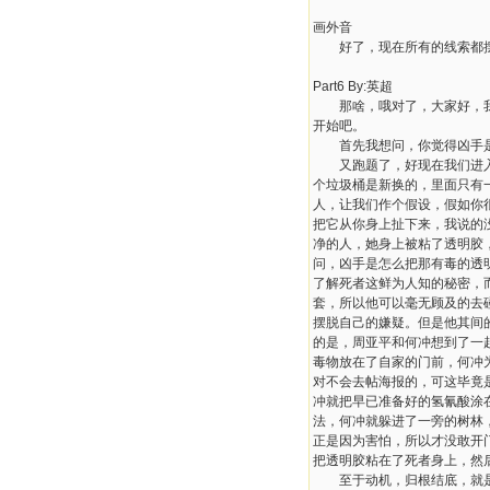
画外音
好了，现在所有的线索都摆在
Part6 By:英超
那啥，哦对了，大家好，我们
开始吧。
首先我想问，你觉得凶手是
又跑题了，好现在我们进入正
个垃圾桶是新换的，里面只有
人，让我们作个假设，假如你
把它从你身上扯下来，我说的
净的人，她身上被粘了透明胶
问，凶手是怎么把那有毒的透
了解死者这鲜为人知的秘密，
套，所以他可以毫无顾及的去
摆脱自己的嫌疑。但是他其间
的是，周亚平和何冲想到了一
毒物放在了自家的门前，何冲
对不会去帖海报的，可这毕竟
冲就把早已准备好的氢氰酸涂
法，何冲就躲进了一旁的树林
正是因为害怕，所以才没敢开
把透明胶粘在了死者身上，然
至于动机，归根结底，就是一