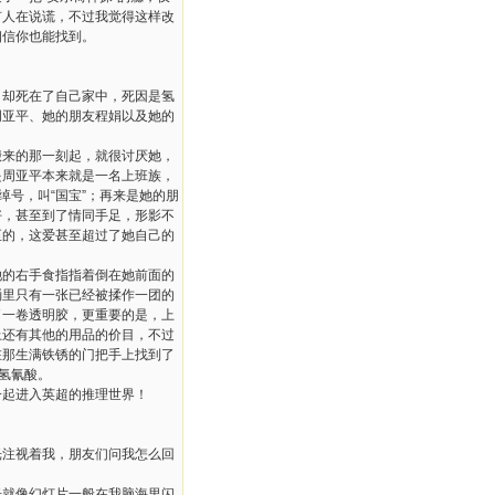
有人在说谎，不过我觉得这样改
相信你也能找到。
，却死在了自己家中，死因是氢
周亚平、她的朋友程娟以及她的
来的那一刻起，就很讨厌她，
是周亚平本来就是一名上班族，
绰号，叫“国宝”；再来是她的朋
好，甚至到了情同手足，形影不
至的，这爱甚至超过了她自己的
的右手食指指着倒在她前面的
桶里只有一张已经被揉作一团的
了一卷透明胶，更重要的是，上
上还有其他的用品的价目，不过
在那生满铁锈的门把手上找到了
瓶氢氰酸。
起进入英超的推理世界！
注视着我，朋友们问我怎么回
光就像幻灯片一般在我脑海里闪