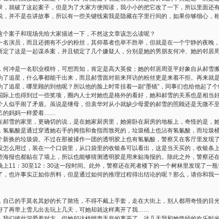
录，就破了这起案子，但是为了大家方便阅读，我小小的把它改了一下，所以里面还
说，并不是在讲故事，所以有一些关键线索我是隐藏在字里行间的，如果你够细心，
个案子和现场先给大家描述一下，不然这文章该怎么读呢？
一名演员，而且还拥有不少的粉丝，其仰慕者也举不胜举，但就是在一个宁静的夜晚
断定了这是一起谋杀案，并且锁定了几个嫌疑人，分别是她的男朋友何冲、她的邻居
冲是一名职业模特，可想而知，肯定是高大英俊；她的邻居周亚平好象自从郝雪搬
为了追星，什么事都能干出来，而且郝雪面对前来拜访的粉丝更是来着不拒。再来就
了追星，哪里顾的到他呢？所以他的脸上时常挂着一副“墨镜”，同事们也给他起了个
国际上也得到过一些奖项，圈内人士对她也是格外的看好，她和郝雪的关系也是相当
个人似乎闹了矛盾。虽说是继母，但袁华对从小就缺少母爱的郝雪的照顾还是无微不
己的妈妈一样爱着……
雪的家里，更确切的说，是在她家厨房里，她俯卧在厨房的地板上，奇怪的是，她
，氢氰酸是通过穿透她右手的拇指和食指而致死的，垃圾桶上也沾有氢氰酸，而垃圾
个新换的垃圾袋。不过在那被揉作一团的透明胶上也有氢氰酸，警察又在客厅里发现
没怎么用过，装在一个口袋里，从口袋里的收银条可以看出，这是当天买的，收银条
些海报也都贴在了墙上，所以也能够猜测透明胶是用来贴海报的。除此之外，警察还
上11：30至12：30这一段时间。此外，警察还在死者楼下的一个树林里发现了一
也许事实正如你所料，但是通过如何的推理过程得出结论的呢？那么，请你和我一
己的手莫名其妙的长了脓疮，不得不戴上手套，走在大街上，别人都用奇怪的目光
好了再带上雪儿出去玩上几天，可她却就这样离开了我……
，我们彼此深爱着对方，但她却这样悄声无息的离开了，这几天我和她曾经的欢乐时