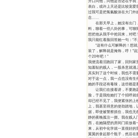
开口问他，问他是否还在乎我
表白，或许上天还是比较宠爱
过我可是把氢氰酸涂在大门外
念……
在那天早上，她没有出门，估
料，聊着一些八卦的事，可聊
想把他从我手中抢回来，对吧
我只能红着脸回答她一句：“
“这有什么可解释的！想就是
装了，解释就是掩饰，哼！”
个20年吧！”
我便流着泪跑回了家，回到家
知羞耻的贱人，一股杀意就涌
其实到了这个时候，我也不需
对于这一点，我一点也没有生
她的手段还有毒辣，这些都是
让我们在接着讲，不要跑题了
脸，于是我给她打了个招呼就
却已经不见了，我便紧张的上楼
上，我甚至得意的使劲踏地，
据，即使被警察抓住，我也无
静的夜晚孤注一掷。我在贱人
西，在她隔壁的房间门前放着
来，从初中化学就一直很好的
翼翼的拿起那个瓶子，然后在