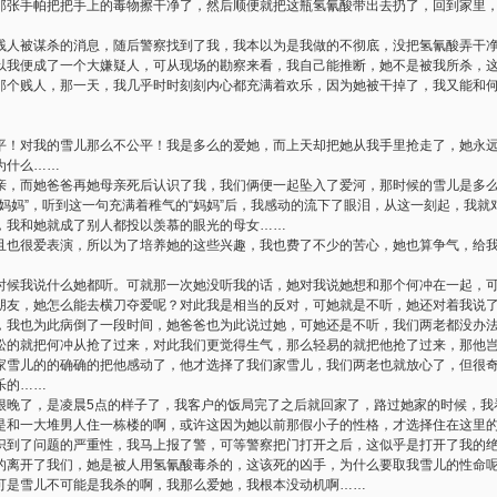
那张手帕把把手上的毒物擦干净了，然后顺便就把这瓶氢氰酸带出去扔了，回到家里
被谋杀的消息，随后警察找到了我，我本以为是我做的不彻底，没把氢氰酸弄干净
以我便成了一个大嫌疑人，可从现场的勘察来看，我自己能推断，她不是被我所杀，
那个贱人，那一天，我几乎时时刻刻内心都充满着欢乐，因为她被干掉了，我又能和
对我的雪儿那么不公平！我是多么的爱她，而上天却把她从我手里抢走了，她永远
为什么……
而她爸爸再她母亲死后认识了我，我们俩便一起坠入了爱河，那时候的雪儿是多么
妈妈”，听到这一句充满着稚气的“妈妈”后，我感动的流下了眼泪，从这一刻起，我
，我和她就成了别人都投以羡慕的眼光的母女……
很爱表演，所以为了培养她的这些兴趣，我也费了不少的苦心，她也算争气，给我
时候我说什么她都听。可就那一次她没听我的话，她对我说她想和那个何冲在一起，
朋友，她怎么能去横刀夺爱呢？对此我是相当的反对，可她就是不听，她还对着我说
，我也为此病倒了一段时间，她爸爸也为此说过她，可她还是不听，我们两老都没办
松的就把何冲从抢了过来，对此我们更觉得生气，那么轻易的就把他抢了过来，那他
家雪儿的的确确的把他感动了，他才选择了我们家雪儿，我们两老也就放心了，但很
乐的……
了，是凌晨5点的样子了，我客户的饭局完了之后就回家了，路过她家的时候，我
是和一大堆男人住一栋楼的啊，或许这因为她以前那假小子的性格，才选择住在这里
识到了问题的严重性，我马上报了警，可等警察把门打开之后，这似乎是打开了我的
的离开了我们，她是被人用氢氰酸毒杀的，这该死的凶手，为什么要取我雪儿的性命
可是雪儿不可能是我杀的啊，我那么爱她，我根本没动机啊……