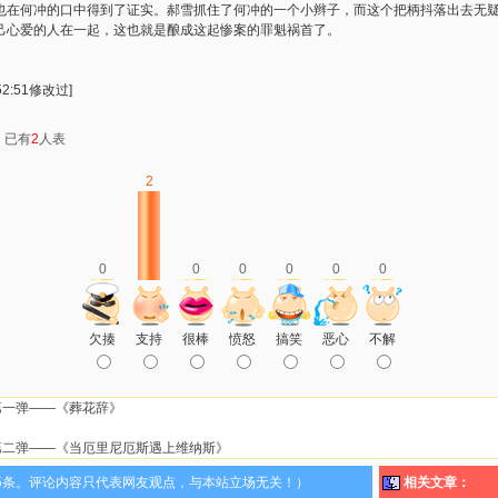
也在何冲的口中得到了证实。郝雪抓住了何冲的一个小辫子，而这个把柄抖落出去无
己心爱的人在一起，这也就是酿成这起惨案的罪魁祸首了。
52:51修改过]
：已有
2
人表
2
0
0
0
0
0
0
欠揍
支持
很棒
愤怒
搞笑
恶心
不解
第一弹——《葬花辞》
第二弹——《当厄里尼厄斯遇上维纳斯》
5条。评论内容只代表网友观点，与本站立场无关！）
相关文章：