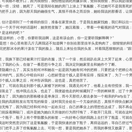
，可我都不敢开口，因为我很怕，我怕他会因此而嫌弃我，觉得我很烦，所以我必须
我一些，没错，她死了，可是我却在她的房门上涂上了氢氰酸，不过她可不是我害死
的把手上的，因为那天我的确很生气，真恨不得杀之而后快，她给我说的那番话，让
计是得到了一个难得的假日，准备在家里休息，于是我去她家找她，我们和以往一
到一个关于何冲的话题时，她突然变脸了，她沉着脸，，带着一中藐视的语气对我说：
？是这样的吧？”
不是这样的，小雪，你要听我说啊，这是有误会的，你一定要听我解释啊？”
想！你心里有那几斤几两我还不知道啊？你别在那里挂羊头卖狗肉了，假惺惺的和
说完把那冰冷的果汁泼在了我的脸上，随后上来扯住我的头发，对着我恶狠狠的说：“
里，我换下那已经被果汁打湿的衣服，洗了一个澡，然后就趴在床上大哭了起来，心
上了我的心头，在做了一番思想斗争之后，我决定到她家里去和她作个了断。
要隐藏什么了，其实当初何冲和她在一起是因为她有何冲的把柄，只要把这个把柄公
何冲的气，反而心中暗自叫好，心想郝雪这个贱人是罪有应得，报应来了，为了一个
那个贱人出事之后，何冲告诉我的，这也是，真把他苦了。
，可就在我走到那个贱人家楼下的时候，我遇见何冲了，他看上去有些慌张，我一
假装走了，他冲我点点头，也走了，我便趁他走的时候藏到了一旁的树林里，过了十
去了，因为她住的那栋楼全是单身汉，而今天那些人都去参加一个相亲的Party去
让我的高跟鞋发出笃笃笃的噪音，这时我完全处在一个亢奋的状态，真恨不得快点解
怨无悔了，因为我已经和何冲在一起欢乐过，自己的事业上的理想也达成了，我不再
门前跺着脚敲门，或许是她为她白天所做的行为而忏悔了，不敢开门见我，可就在这
一个瓶子，瓶子上有个带骷髅头的标签，一向好奇心强的我跑上去打开了瓶盖，可就
我这时突然意识到了这是氢氰酸，于是我快速的放下瓶子，离得远远的，等自己舒过
那门把手上弄了些氢氰酸上去。可我一想，要是我把她杀了，而我的事情又败露了，