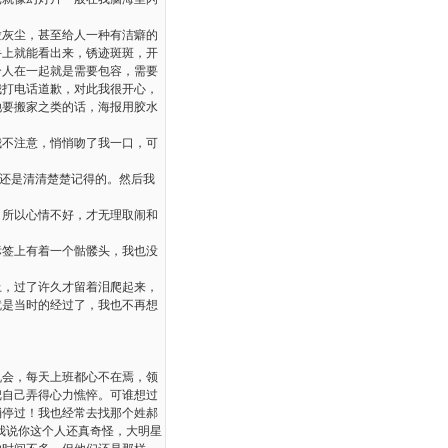
灰尘，甚至给人一种有洁癖的
手上就能看出来，锈迹斑斑，开
个人在一起就是需要包容，需要
我打电话道歉，对此我很开心，
她要搬家之类的话，海报用胶水
不注意，悄悄吻了我一口，可
还是清清楚楚记得的。然后我
，所以心情不好，才无理取闹和
标签上有着一个骷髅头，我也没
，过了许久才留着泪爬起来，
就是当时的经过了，我也不再想
会，每天上班都心不在焉，领
把自己弄得心力憔悴。可谁想过
消停过！我也经常去找那个姓郝
我说你这个人还真奇怪，大明星