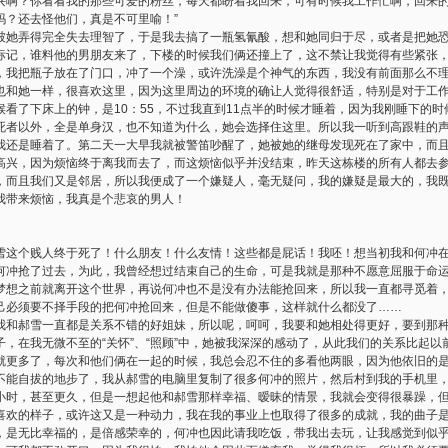
兴啊？你看看我的那些可爱的粉丝，每天都盼着我回来，可有时候我工作忙啊，回来
吗？还去怪他们，真是不可里喻！”
弄得完全失去理智了，于是我去搞了一瓶氢氰酸，想和她同归于尽，或者是把她恐
标记，谁料他的男朋友来了，下楼的时候我们俩还撞上了，这不禁让我觉得有些紧张，记
，我把瓶子放在了门口，冲了一个澡，或许洗澡是个神气的东西，我没有前面那么不
也和她一样，很喜欢这里，因为这里周边的环境的确让人觉得很舒适，特别是对于工
看了下床上的钟，是10：55，不过我直到11点半的时候才睡着，因为我刚睡下的
死者以外，全是单身汉，也不知道为什么，她会选择住这里。所以我一听到高跟鞋的
我还是睡着了。第二天一大早我就被警笛吵醒了，她被她的继母发现死在了家中，而
兴，因为烦恼终于离我而去了，而这烦恼似乎并没结束，昨天这栋楼的所有人都去参加
，而且我们又是邻居，所以我便成了一个嫌疑人，毫无疑问，我的嫌疑是最大的，我
我带来烦恼，我真是个悲哀的男人！
个贱人终于死了！什么朋友！什么友情！这些都是屁话！我呸！想当初我和何冲在
何冲抢了过去，为此，我曾经想过结束自己的生命，可是我就是那种不愿意屈服于命
梦想之前就离开这个世界，再说何冲也不是没有办法能抢回来，所以我一直都寻觅着
己必须要不择手段的把何冲抢回来，但是不能做傻事，这样就什么都没了……
我和郝雪一直都是关系不错的好姐妹，所以呢，呵呵，我要和她相处得更好，要到那
，在我无微不至的“关怀”、“照顾”中，她被我深深的感动了，从此我们的关系比起
就更多了，每次和他们俩在一起的时候，我总会忍不住的多看他两眼，因为他依旧的
不能自拔的地步了，我从郝雪的电脑里复制了很多何冲的照片，然后村到我的手机里
小时，甚至更久，但是一想起他和郝雪那样幸福、暧昧的情景，我就会变得很暴躁，
喜欢的样子，或许这又是一种动力，我在我的事业上也取得了很多的成就，我的曲子
，是无比幸福的，是倍感荣幸的，何冲也因此请我吃饭，带我出去玩，让我感觉到似