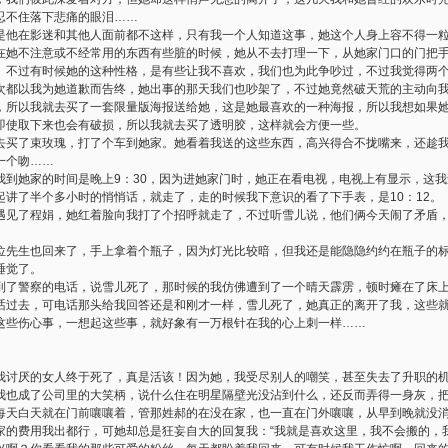
忍不住落下悲痛的眼泪……
在影迷和其他人面前都不这样，只有我一个人知道这事，她这个人身上容不得一粒
在她不注意或不经常用的东西有些脏的时候，她从不去打理一下，从她家门口的门把
。不过有时候她的这种性格，是有些让我不喜欢，我们也为此争吵过，不过我觉得两
次都以我为她道歉而告终，她出事的那天我们也吵架了，不过她竟然破天荒的主动向
，所以我就去买了一套限量版海报送给她，这是她最喜欢的一种海报，所以我想如果
即使取下来也会有破损，所以我就去买了透明胶，这样就会方便一些。
了束玫瑰，打了个车到她家。她看着我送的这些东西，高兴得合不拢嘴来，还趁我
一个吻……
她家的时间是晚上9：30，因为进她家门时，她正在看电视，电视上有显示，这我
起讲了半个多小时的悄悄话，就走了，走的时候我下意识的看了下手表，是10：12。
遇见了程娟，她红着脸向我打了个招呼就走了，不过听雪儿说，他们俩今天闹了矛盾
位先生也回来了，手上拿着个瓶子，因为灯光比较暗，但我还是能隐隐约约在瓶子的
睡觉了。
警察的电话，说雪儿死了，那时候的我仿佛遭到了一个晴天霹雳，顿时瘫在了床上
话过去，可电话那头给我回答还是和刚才一样，雪儿死了，她真正的离开了我，这些
这些伤心事，一想起这些事，就好象有一万根针在我的心上刺一样……
厌的女人终于死了，真是活该！因为她，我受尽别人的嘲笑，甚至失去了升职的机
我也成了公司里的大笑柄，说什么住在明星隔壁光没沾到什么，还反而弄得一身灰，
每天白天就在门前嚷嚷着，管那姓郝的在没在家，也一直在门外嚷嚷，从早到晚就没
家的费用我出都行，可她却总是狂妄自大的回复我：“我就是喜欢这里，我不会搬的，