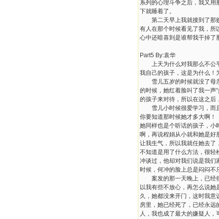
系列的心理斗争之后，我又用
下就睡着了。
第二天早上我就接到了那贱人
有人在那个时候看见了我，所
心中还暗喜到是谁帮我干掉了
Part5 By:袁华
上天为什么对我那么不公平！
我自己的孩子，这是为什么！
雪儿五岁的时候就没了母亲，
的时候，她红着脸叫了我一声“
的孩子来对待，所以在这之后
雪儿小时候很爱学习，而且也
你要知道那时候她才多大啊！
她同样也是个听话的孩子，小
啊，再说程娟从小就和她是好
让我生气，所以我就任她去了
不知道是用了什么方法，很轻
冲谈过，他却对我们说是我们
时候，何冲的脸上总是闷闷不
案发的那一天晚上，已经很晚
以我有些不放心，再怎么说她
久，她都没来开门，这时我意
房里，她已经死了，已经永远
人，我也成了最大的嫌疑人，