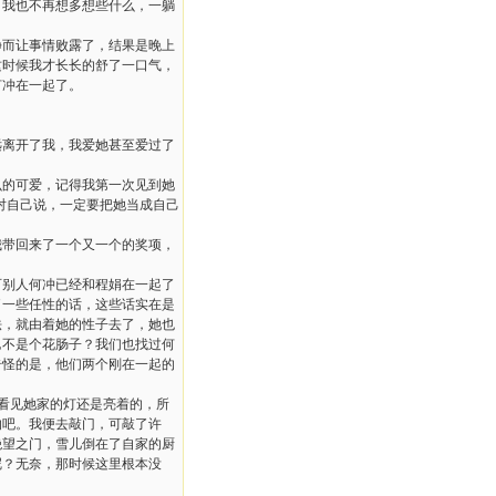
，我也不再想多想些什么，一躺
而让事情败露了，结果是晚上
这时候我才长长的舒了一口气，
何冲在一起了。
离开了我，我爱她甚至爱过了
的可爱，记得我第一次见到她
就对自己说，一定要把她当成自己
带回来了一个又一个的奖项，
可别人何冲已经和程娟在一起了
了一些任性的话，这些话实在是
法，就由着她的性子去了，她也
岂不是个花肠子？我们也找过何
奇怪的是，他们两个刚在一起的
看见她家的灯还是亮着的，所
的吧。我便去敲门，可敲了许
绝望之门，雪儿倒在了自家的厨
呢？无奈，那时候这里根本没