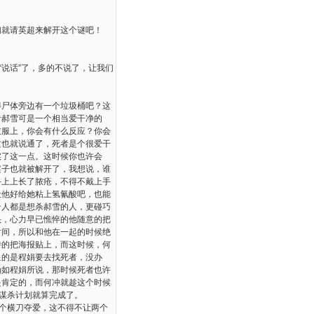
就请英超来解开这个谜吧！
说话”了，多的不说了，让我们
尸体旁边有一个垃圾桶吧？这
者郝雪可是一个相当爱干净的
衣服上，你会有什么反应？你会
这也就说通了，死者是个很爱干
实了这一点。这时候你也许会
案子也就被解开了，我想说，谁
手上上长了脓疮，不得不戴上手
让他好给她粘上氢氰酸吧，也能
个人都是想杀郝雪的人，更碰巧
头，心力早已憔悴的他随意的把
时间，所以和他在一起的时候绝
待的把海报贴上，而这时候，何
显的是程娟要去找死者，没办
确如程娟所说，那时候死者也许
是肯定的，而何冲就趁这个时候
个谋杀计划就算完成了。
个横刀夺爱，这不得不让两个