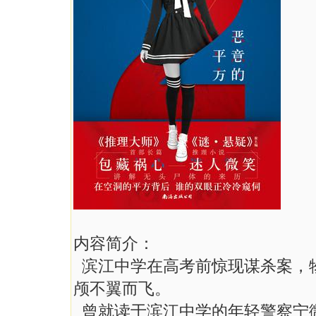
内容简介：
滨江中学在高考前惊现谋杀案，
颅不翼而飞。
曾就读于滨江中学的年轻警察宁