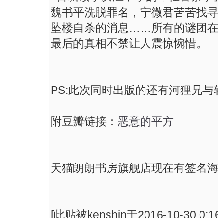
魏书平洗脱罪名，宁微君苦苦找
坠楼自杀的消息……所有的谜团
最后的真相不禁让人震惊惋惜。
PS:此次同时出版的还有河狸兄
附豆瓣链接：
恶意的平方
天猫朗朗书房旗舰店现在有签名
[此贴被kenshin于2016-10-30 0: