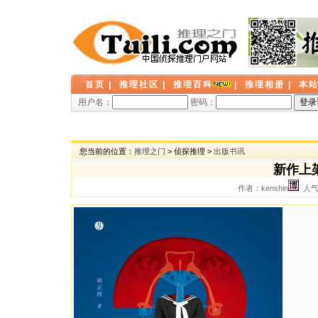
首页
|
推理社区
|
推理百科
|
推理相册
|
本
用户名：
密码：
您当前的位置：
推理之门
> 侦探推理 >
出版书讯
新作上
作者：kenshin
人气：