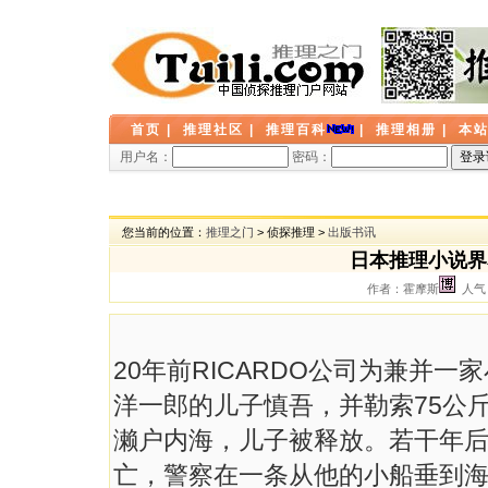
首页
|
推理社区
|
推理百科
|
推理相册
|
本
用户名：
密码：
您当前的位置：
推理之门
> 侦探推理 >
出版书讯
日本推理小说界
作者：霍摩斯
人气：
20年前RICARDO公司为兼并
洋一郎的儿子慎吾，并勒索75公
濑户内海，儿子被释放。若干年
亡，警察在一条从他的小船垂到海