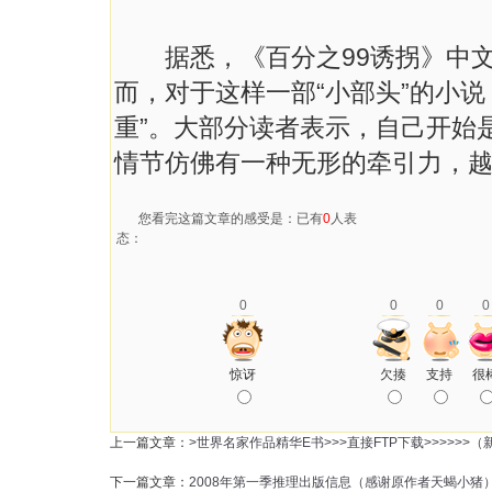
据悉，《百分之99诱拐》中文简体
而，对于这样一部“小部头”的小
重”。大部分读者表示，自己开始
情节仿佛有一种无形的牵引力，
您看完这篇文章的感受是：已有
0
人表
态：
0
0
0
0
惊讶
欠揍
支持
很
上一篇文章：
>世界名家作品精华E书>>>直接FTP下载>>>>>>
下一篇文章：
2008年第一季推理出版信息（感谢原作者天蝎小猪