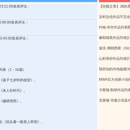
 23:21:00发表评论：
【转载文章】JB的
吉村达也作品不完
 0:06:00发表评论：
约翰.布坎作品列表
[
麻耶雄嵩作品列表
[
1
 23:45:00发表评论：
迪克·弗朗西斯（Dick 
山村美纱作品列表
[
7
我所知的内地版横
表（1－16届）
MWA百大侦探小说
藤澪《孩子七岁时的祝贺》。
卡斯顿.勒胡作品列
悠《杀人狂时代》。
克莱顿·劳森介绍及
夫《越狱情死》。
井龟生《回头看一眼美人即死》。