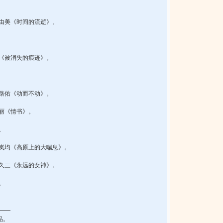
部真由美《时间的流逝》。
智《被消失的痕迹》。
小路佑《动而不动》。
木丽《情书》。
。
五十岚均《高原上的大喘息》。
紫田久三《永远的女神》。
。
――
出品。