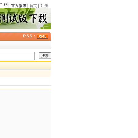
（中国）正式成立，程小青、严独鹤等在上海东亚酒楼聚餐
104
周年；
高桥克彦
（日
|
官方微博
|
首页
|
注册
RSS：