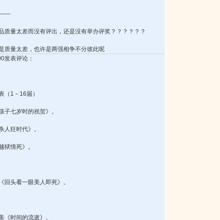
――
品质量太差而没有评出，还是没有举办评奖？？？？？？
是质量太差，也许是两强相争不分彼此呢
4:00发表评论：
（1－16届）
澪《孩子七岁时的祝贺》。
《杀人狂时代》。
《越狱情死》。
龟生《回头看一眼美人即死》。
由美《时间的流逝》。