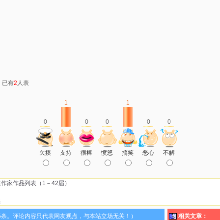
：已有
2
人表
1
1
0
0
0
0
0
欠揍
支持
很棒
愤怒
搞笑
恶心
不解
作家作品列表（1－42届）
集
5条。评论内容只代表网友观点，与本站立场无关！）
相关文章：