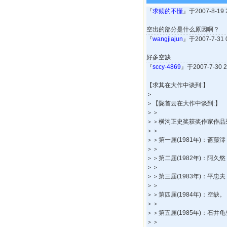
『
求赎的不懂
』于2007-8-19
空出的部分是什么原因啊？
『
wangjiajun
』于2007-7-31
好多空缺
『
sccy-4869
』于2007-7-30
【求其在大作中谈到:】
＞
＞【陇首云在大作中谈到:】
＞＞
＞＞横沟正史奖获奖作家作品列
＞＞
＞＞第一届(1981年)：斋
＞＞
＞＞第二届(1982年)：阿久
＞＞
＞＞第三届(1983年)：平忠
＞＞
＞＞第四届(1984年)：空缺。
＞＞
＞＞第五届(1985年)：石
＞＞