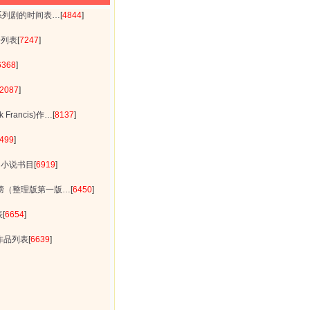
系列剧的时间表…
[
4844
]
全列表
[
7247
]
6368
]
2087
]
Francis)作…
[
8137
]
499
]
沟小说书目
[
6919
]
榜（整理版第一版…
[
6450
]
表
[
6654
]
作品列表
[
6639
]