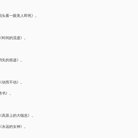
《回头看一眼美人即死》。
美《时间的流逝》。
被消失的痕迹》。
佑《动而不动》。
《情书》。
均《高原上的大喘息》。
三《永远的女神》。