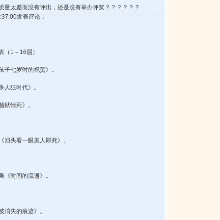
质量太差而没有评出，还是没有举办评奖？？？？？？
 0:37:00发表评论：
（1－16届）
澪《孩子七岁时的祝贺》。
《杀人狂时代》。
《越狱情死》。
龟生《回头看一眼美人即死》。
由美《时间的流逝》。
《被消失的痕迹》。