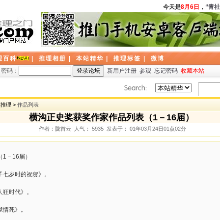
今天是
8月6日
，
“青社”
理百科
|
推理相册
|
本站精华
|
推理标签
|
微博
密码：
新用户注册
参观
忘记密码
收藏本站
探推理 >
作品列表
横沟正史奖获奖作家作品列表（1－16届）
作者：陇首云 人气： 5935 发表于： 01年03月24日01点02分
1－16届）
孩子七岁时的祝贺》。
杀人狂时代》。
越狱情死》。