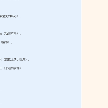
《被消失的痕迹》。
路佑《动而不动》。
丽《情书》。
十岚均《高原上的大喘息》。
久三《永远的女神》。
―
。
―