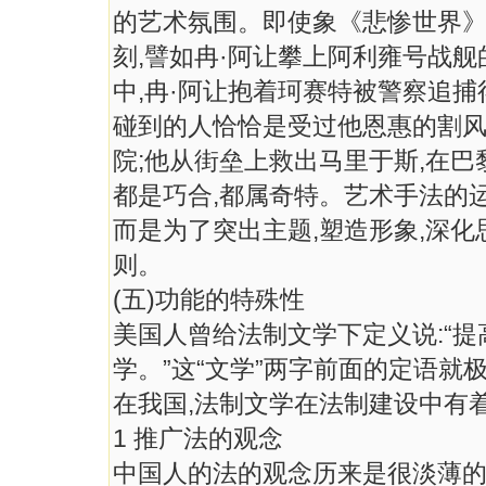
的艺术氛围。即使象《悲惨世界》
刻,譬如冉·阿让攀上阿利雍号战
中,冉·阿让抱着珂赛特被警察追
碰到的人恰恰是受过他恩惠的割风
院;他从街垒上救出马里于斯,在
都是巧合,都属奇特。艺术手法的运
而是为了突出主题,塑造形象,深
则。
(五)功能的特殊性
美国人曾给法制文学下定义说:“
学。”这“文学”两字前面的定语
在我国,法制文学在法制建设中有着
1 推广法的观念
中国人的法的观念历来是很淡薄的