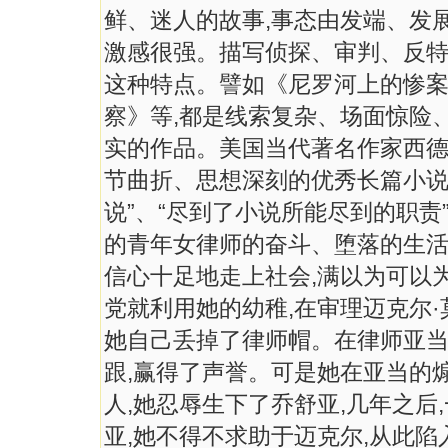
鲜、迷人的故事,事态由发端、发展
激感很强。描写侦探、审判、反
这种特点。譬如《尼罗河上的惨
察》等,都是线索复杂、场面惊险
实的作品。美国当代著名作家西德
节曲折、思想深刻的优秀长篇小说
说”、“尽到了小说所能尽到的职
的青年女律师的奋斗、堕落的生活
信心十足地走上社会,满以为可以
党就利用她的幼稚,在审理迈克尔
她自己丢掉了律师帽。在律师亚当
跟,赢得了声誉。可是她在亚当的
人,她忍辱生下了乔舒亚,几年之后
亚,她不得不求助于迈克尔,从此