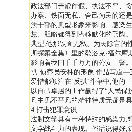
政法部门弄虚作假、执法不严、
办案、铁面无私、舍己为民的还
法干部的典型形象来影响、感染生
慧、胆略都得到潜移默化的熏陶。
典型,他那铁面无私、为民除害的
斯探案全集》里的歇洛克·福尔摩
影响着我国千千万万的公安干警。
扒”侦察员安林的形象,作品写道—
爱憎都倾注在“反扒”斗争中,他的
以自己卓越的工作赢得了“人民保
凡中见不平凡的精神特质无疑是
4 打击犯罪意识
法制文学具有一种特殊的感染力,
文学战斗力的表现。俗话说得好,