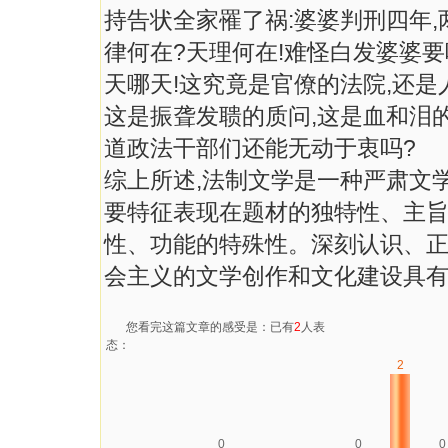
持告状全家罹了祸:婆婆判刑四年,
律何在?天理何在!难怪白发婆婆
天哪天!这究竟是官僚的法院,还是
这是振聋发聩的质问,这是血和泪
道政法干部们还能无动于衷吗?
综上所述,法制文学是一种严肃文
要特征表现在题材的独特性、主
性、功能的特殊性。深刻认识、正
会主义的文学创作和文化建设具
您看完这篇文章的感受是：已有
2
人表
态：
2
0
0
0