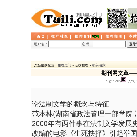
首页
|
推理社区
|
推理百科
|
推理相册
|
本
用户名：
密码：
您当前的位置：
推理之门
> 侦探推理 >
欧美名家
期刊网文章—
作者：ellry
人气： 
论法制文学的概念与特征
范本林(湖南省政法管理干部学院,湖
2000年有两件事在法制文学发展
改编的电影《生死抉择》引起举国