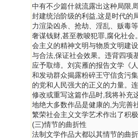
中有不少篇什就流露出这种局限,
封建统治阶级的利益,这是时代的
力渲染凶杀、抢劫、淫乱、贩毒等
奢谋钱财,甚至教唆犯罪,腐化社
会主义的精神文明与物质文明建设
与合法,保证社会效果。违背四项
应予取缔。刘宾雁的报告文学《
和发动群众揭露粉碎王守信贪污集
的党和人民强大的正义的力量。连
修改或重写这篇作品时,我将补充
地绝大多数作品是健康的,为完善
繁荣社会主义文学艺术作出了积
(三)情节的曲折性
法制文学作品大都以其情节的曲