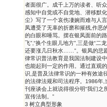
者面很广。成千上万的读者、听众
感知中自觉或不自觉地、潜移默化
尘》写了一个哀伤凄婉而难与人言
凤遭受了无辜的折磨和摧残,作恶
的白眼和唾骂。摆在银凤面前的路有
飞”,“换个生眼儿地方”,三是做“
还要涨几日秋水……”。银凤的悲
律常识普法教育是我国法制建设中
也能起到一定的作用。通过直观
识,是普及法律常识的一种有效途
的法律法规和司法程序。1986年
刊座谈会上就说得很分明“我们之
宣传法制。”
3 树立典型形象