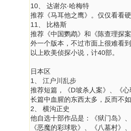
10、 达谢尔·哈梅特
推荐《马耳他之鹰》。仅仅看看
11、 比格斯
推荐《中国鹦鹉》和《陈查理探
外一个版本，不过市面上很难看
以上欧美侦探小说，计40部。
日本区
1、 江户川乱步
推荐短篇，《D坡杀人案》、《心
长篇中血腥的东西太多，反而不
2、 横沟正史
他自选十部作品是：《狱门岛》
《恶魔的彩球歌》、《八墓村》