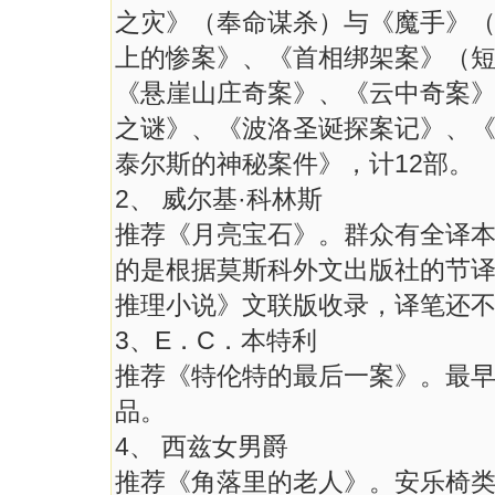
之灾》（奉命谋杀）与《魔手》
上的惨案》、《首相绑架案》（
《悬崖山庄奇案》、《云中奇案》
之谜》、《波洛圣诞探案记》、
泰尔斯的神秘案件》，计12部。
2、 威尔基·科林斯
推荐《月亮宝石》。群众有全译
的是根据莫斯科外文出版社的节
推理小说》文联版收录，译笔还
3、E．C．本特利
推荐《特伦特的最后一案》。最
品。
4、 西兹女男爵
推荐《角落里的老人》。安乐椅