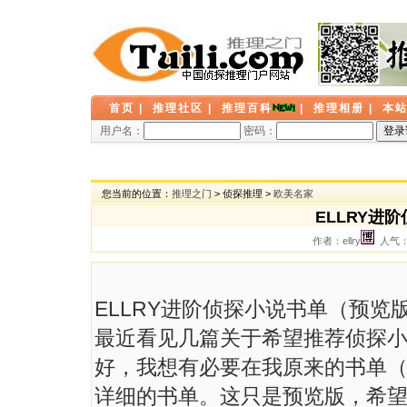
首页
|
推理社区
|
推理百科
|
推理相册
|
本
用户名：
密码：
您当前的位置：
推理之门
> 侦探推理 >
欧美名家
ELLRY进
作者：ellry
人气： 
ELLRY进阶侦探小说书单（预览
最近看见几篇关于希望推荐侦探
好，我想有必要在我原来的书单
详细的书单。这只是预览版，希