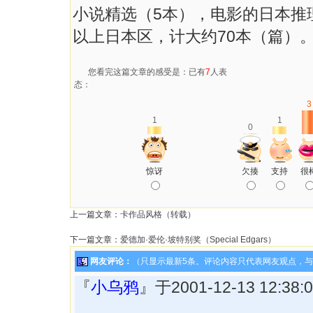
小说精选（5本），电影的日本推
以上日本区，计大约70本（篇）
您看完这篇文章的感受是：已有
7
人表
态：
3
1
1
0
惊讶
欠揍
支持
很
上一篇文章：
卡作品风格（转载）
下一篇文章：
爱德加·爱伦·坡特别奖（Special Edgars）
网友评论：
（只显示最新5条。评论内容只代表网友观点，
『
小乌鸦
』于2001-12-13 12:3