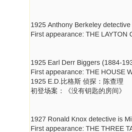
1925 Anthony Berkeley detective
First appearance: THE LAYTO
1925 Earl Derr Biggers (1884-193
First appearance: THE HOUSE
1925 E.D.比格斯 侦探：陈查理
初登场案：《没有钥匙的房间》
1927 Ronald Knox detective is M
First appearance: THE THREE 