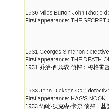
1930 Miles Burton John Rhode de
First appearance: THE SECRE
1931 Georges Simenon detective 
First appearance: THE DEATH
1931 乔治·西姆农 侦探：梅格雷
1933 John Dickson Carr detective
First appearance: HAG'S NOOK
1933 约翰·狄克森·卡尔 侦探：