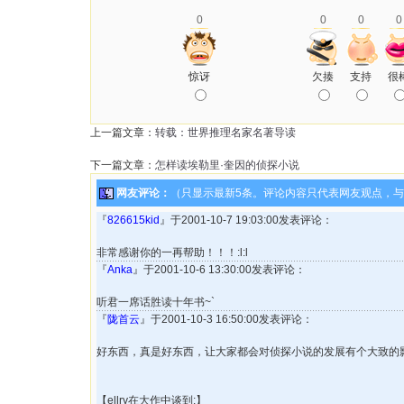
0
0
0
0
惊讶
欠揍
支持
很
上一篇文章：
转载：世界推理名家名著导读
下一篇文章：
怎样读埃勒里·奎因的侦探小说
网友评论：
（只显示最新5条。评论内容只代表网友观点，
『
826615kid
』于2001-10-7 19:03:00发表评论：
非常感谢你的一再帮助！！！:l:l
『
Anka
』于2001-10-6 13:30:00发表评论：
听君一席话胜读十年书~`
『
陇首云
』于2001-10-3 16:50:00发表评论：
好东西，真是好东西，让大家都会对侦探小说的发展有个大致的
【ellry在大作中谈到:】