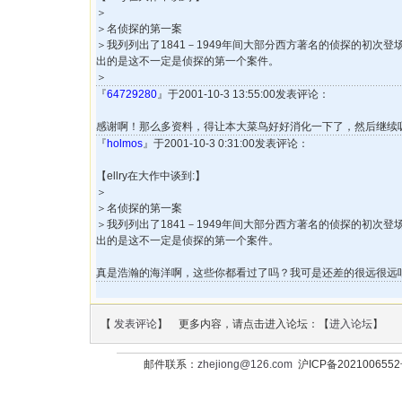
＞
＞名侦探的第一案
＞我列列出了1841－1949年间大部分西方著名的侦探的初次
出的是这不一定是侦探的第一个案件。
＞
『
64729280
』于2001-10-3 13:55:00发表评论：
感谢啊！那么多资料，得让本大菜鸟好好消化一下了，然后继续
『
holmos
』于2001-10-3 0:31:00发表评论：
【ellry在大作中谈到:】
＞
＞名侦探的第一案
＞我列列出了1841－1949年间大部分西方著名的侦探的初次
出的是这不一定是侦探的第一个案件。
真是浩瀚的海洋啊，这些你都看过了吗？我可是还差的很远很远呐..
【
发表评论
】 更多内容，请点击进入论坛：【
进入论坛
】
邮件联系：
zhejiong@126.com
沪ICP备202100655