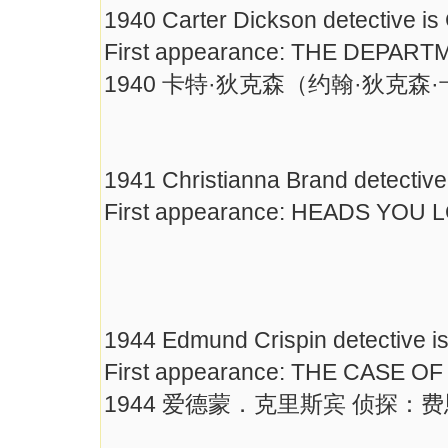
1940 Carter Dickson detective is
First appearance: THE DEPA
1940 卡特·狄克森（约翰·狄克森
1941 Christianna Brand detective 
First appearance: HEADS YOU 
1944 Edmund Crispin detective i
First appearance: THE CASE O
1944 爱德蒙．克里斯宾 侦探：费