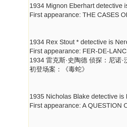
1934 Mignon Eberhart detective 
First appearance: THE CASES
1934 Rex Stout * detective is Ne
First appearance: FER-DE-LAN
1934 雷克斯·史陶德 侦探：尼诺
初登场案：《毒蛇》
1935 Nicholas Blake detective is
First appearance: A QUESTION