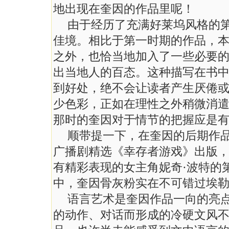
地出现在奎因的作品里呢！
由于经历了充满好莱坞风格的
佳境。相比于第一时期的作品，本
之外，也恰当地加入了一些必要
出当地人的百态。这种描写在书
到好处，绝不会让读者产生厌倦
少色彩，正如在理性之外稍微消
那时的奎因对于情节的把握应是
顺带提一下，在奎因的后期作
广播剧精选《幸存者游戏》出版
有精彩表现的女主角妮奇·波特的
中，奎因骨灰粉实在不可错过埃
语言艺术是奎因作品一向的亮
的动作、对话而形成的冷硬文风不