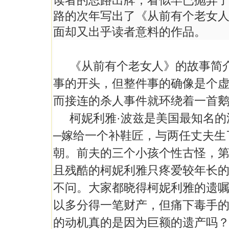
读者的思路出牌，看似早已抛弃
路的次年写出了《从前有个老女
面却又出乎读者意料的作品。
《从前有个老女人》的故事简
事的开头，但整件事的确像是个
而接连的杀人事件就环绕着一首
柯妮利雅
·
波兹是美国最知名的
─
嫁给一个补鞋匠，与两任丈夫生
朝。前夫的三个小孩个性古怪，
且残酷的柯妮利雅只疼爱较年长
不问。大家都晓得柯妮利雅的遗
以多分得一笔财产，但痛下毒手
的动机真的是因为巨额的遗产吗