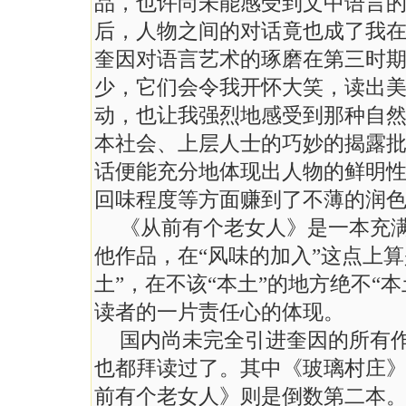
品，也许尚未能感受到文中语言
后，人物之间的对话竟也成了我
奎因对语言艺术的琢磨在第三时
少，它们会令我开怀大笑，读出
动，也让我强烈地感受到那种自
本社会、上层人士的巧妙的揭露
话便能充分地体现出人物的鲜明
回味程度等方面赚到了不薄的润
《从前有个老女人》是一本充
他作品，在“风味的加入”这点上算
土”，在不该“本土”的地方绝不“
读者的一片责任心的体现。
国内尚未完全引进奎因的所有
也都拜读过了。其中《玻璃村庄
前有个老女人》则是倒数第二本