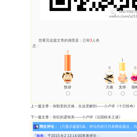
您看完这篇文章的感受是：已有
3
人表
态：
2
1
0
0
惊讶
欠揍
支持
很
上一篇文章：
埃勒里的灾难，在这里解剖——小卢评《十日惊奇》
下一篇文章：
张狂的逻辑美——小卢评《法国粉末之谜》
网友评论：
（只显示最新5条。评论内容只代表网友观点，
『
杨衡
』于2015-9-2 13:14:00发表评论：