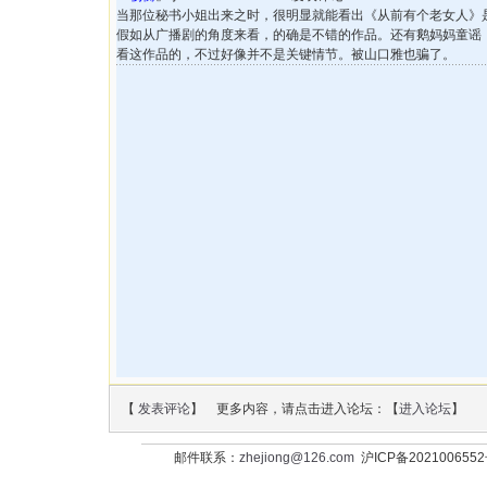
当那位秘书小姐出来之时，很明显就能看出《从前有个老女人》
假如从广播剧的角度来看，的确是不错的作品。还有鹅妈妈童谣
看这作品的，不过好像并不是关键情节。被山口雅也骗了。
【
发表评论
】 更多内容，请点击进入论坛：【
进入论坛
】
邮件联系：
zhejiong@126.com
沪ICP备202100655