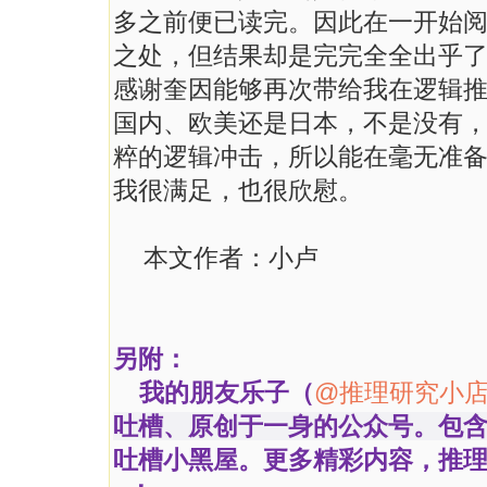
多之前便已读完。因此在一开始
之处，但结果却是完完全全出乎
感谢奎因能够再次带给我在逻辑
国内、欧美还是日本，不是没有
粹的逻辑冲击，所以能在毫无准备
我很满足，也很欣慰。
本文作者：小卢
另附：
我的朋友乐子（
@推理研究小店My
吐槽、原创于一身的公众号。
包
吐槽小黑屋。更多精彩内容，推理谜