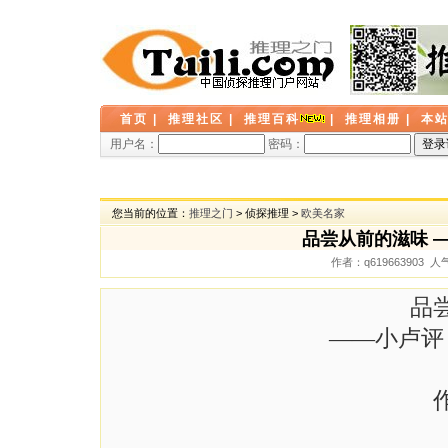
首页
|
推理社区
|
推理百科
|
推理相册
|
本
用户名：
密码：
您当前的位置：
推理之门
> 侦探推理 >
欧美名家
品尝从前的滋味 
作者：q619663903 人
品
——小卢评