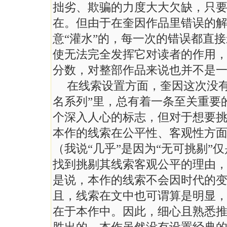
拙劣、欺骗的力度大大欠缺，只
在。但由于在奎因作品里错误的
意“灌水”的，每一次的错误都直
使无法完全发挥它对读者的作用
分数，对整部作品来说也并不是
在线索设置方面，奎因这次没
名系列”里，总有着一条至关重要
个深入人心的标志，但对于想要
本作的线索在公平性、客观性方
（我说“几乎”是因为“无可挑剔
找到挑剔其线索客观公平的理由，
是说，本作的线索不会因时代的
且，线索在文中也可谓算是明显
在于本作中。因此，细心且熟悉