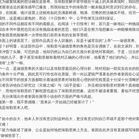
此为破案线索的想法确实是新奇。当埃勒里解开霍华德在十诫上的具体表现时，我回
便逐渐迫近的紧张感早已爆发，而我却如文中的埃勒里一般未能及时意识到它的存在
期，在线索、诡计设置上还能有如此充满新鲜感、饱满、完整的想法确实不错。但另
观性，这是难以避免的，而在《十日惊奇》中，公平性便无法得到保证。
期的不同作品都应有不同的着眼点。在阅读《十日惊奇》时，若只是一昧地以一种挑
因在本书中显然也完全没有挑战读者的意思，他们只是在努力地想象出一种能够推陈
赞奎因竟然能够再一次带给我们前所未有的全新享受呗。
表面上的谜底罢了。这部作品真正令人叹服的，应是十诫背后的
“
上帝
”——
迪德里希。
呢？好明显，在这部作品中，埃勒里与迪德里希的角色是完全调换了。在前文谈到，
断冲昏了头脑。可悲的是，他却仍然认为自己的主观分析是绝对客观的。于是，过去
对他的儿子、妻子甚至埃勒里都有着绝对正确的心理分析，他看透了他们的内心，并以
拥有
“
上帝
”
一称。
中一点，是迪德里希的大诡计以及埃勒里最后的心理分析，绝对宛如一部实实在在的
的条件十分严格，因此其可行性也存在质疑。而一向以逻辑严谨著名的作者奎因在心
在不同章节的很多方面都暗示着迪德里希对埃勒里心理的研究程度是十分深十分清晰
后者告诉他自己研究过《灾难之城》与《凶手是狐》，并且相信埃勒里对那两个真相
个，而他对埃勒里的了解程度也超出了埃勒里的想象。这些不被读者重视、看似不经
，充分体现出作者奎因在推理小说创作方面的严格与高超。
顾第一章，我不禁感慨：
“
原来从一开始就已经被算计了！
”
就是埃勒里本人吧。
了如今的自大，他本人并没有意识到这种自大，更没有意识到自己早就不是那个绝对
灾难！
不留力地叙述了媒体、公众是如何地把埃勒里捧上天去。奎因在此并没有直接描写埃
”
做铺垫罢了。