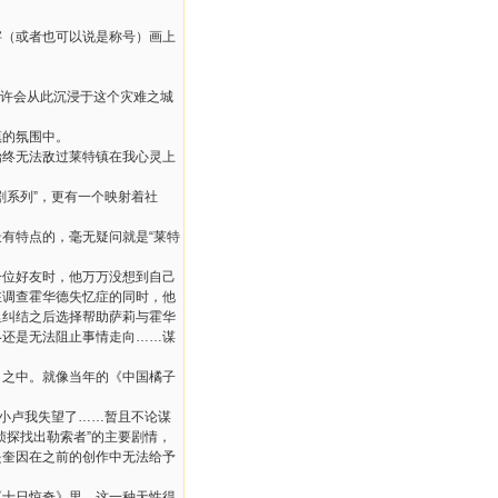
字（或者也可以说是称号）画上
许会从此沉浸于这个灾难之城
镇的氛围中。
始终无法敌过莱特镇在我心灵上
剧系列
”
，更有一个映射着社
最有特点的，毫无疑问就是
“
莱特
一位好友时，他万万没想到自己
在调查霍华德失忆症的同时，他
里纠结之后选择帮助萨莉与霍华
终还是无法阻止事情走向
……
谋
》之中。就像当年的《中国橘子
小卢我失望了
……
暂且不论谋
侦探找出勒索者
”
的主要剧情，
是奎因在之前的创作中无法给予
《十日惊奇》里，这一种天性得