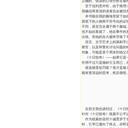
正确的、错误的心理分析在最
至于说到意外性，由于推理
很确信再资深的读者也会被结
本书能在我的脑海里留下如
因笔下的人物再不符号化的证
不同，甚至完全属于两个极端
也不如此客观了，他在事件的
出错。而他的自大最终导致了
语言、文字艺术上的讽刺手
察官，以及和警长讨论问题的
对象，可能是某个周末到他父
《十日惊奇》
——
如果它是
作用不过只是抛砖引玉而已，
谁该接受惩罚呢？谁才是最
能有更深远的思考，然后领悟
在前文我也谈到过，《十日
针对《十日惊奇》线索不公平
作为线索的圣经十诫贯穿于
时，它早已通向了终点，亦即