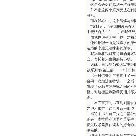
这是否会令你感到一丝好奇
并不是这两个系列无法在我
等号。
而在我心中，这个能够与奎
“
我相信，当奎因的读者在阅
中无法自拔。
”——
小卢我曾经
而我也许是其中一位，爱着
逻辑推理一向是我追求的第
造成的永远无法抹去的影响。
我渴望将我对莱特镇的痴迷
会、寄托着人生的莱特小镇。
因此，当我想为奎因写书评
镇系列
”
的第三部
——
《十日惊
《十日惊奇》主要讲述了一
会再一次踏进莱特镇
……
之后
发现了萨莉与霍华德之间的不
德，对迪德里希隐瞒真相并尽
杀。
一本三百页的书直到剧情发
之谜》那样，这也可谓是那位
当这本书在前三分之二部分
杀在一本推理小说里的重要性
便足以紧紧揪住读者的好奇心
读者的。
也许人类在天性里便存在着