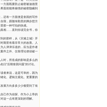
，一方面既要防止秘密被迪德里
里希面前能将偷情的秘密隐瞒到
性，还有一方面便是奎因的写作
了自我，跟随埃勒里的脚步想方
享受那一种可怕的快感。
的真相
……
直到你读完全书，你
解到的那样，从《灾难之城》开
三时期里有着非常大的改善。人
最为人津津乐道的，应当是作者
在案件之外、仅靠理论便侦破一
凡人时，所造成的影响是多么的
场名曰
“
后期奎因问题
”
的讨论。
于读者来说，这是可幸的，因为
情绪化、逻辑主观化。更重要的
其发展方向多多少少都受到了埃
以自己作为侦探、作为小上帝的
定对这一点有更深刻的理解。