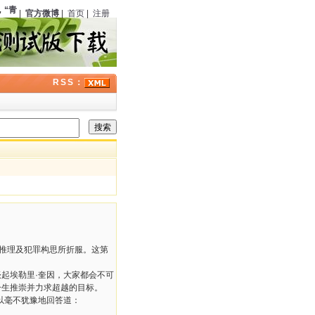
“青社”
（中国）正式成立，程小青、严独鹤等在上海东亚酒楼聚餐
104
周年；
高桥克彦
|
官方微博
|
首页
|
注册
RSS：
推理及犯罪构思所折服。这第
谈起埃勒里
·
奎因，大家都会不可
一生推崇并力求超越的目标。
以毫不犹豫地回答道：