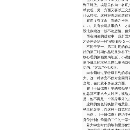
到了释放。埃勒里作为一名正
希发现，另一方面又要以正义
什么时候。这种好奇远远超过
在尚没有谋杀、尚缺乏推理
功力。只有会讲故事的人，才
设法救赎这一段不论恋情。但
而在阅读的过程中，我所面
才会体会到一种
“
柳暗花明又一
不同于第一、第二时期的作
始的第三时期作品明显弥补了
物心理的刻画更为细腻，小说
使小说里的埃勒里也以主动或
切的、
“
客观
”
的代名词。
尚未领略过莱特镇系列的读
大。这一种转变不仅对奎因而
当然，在此就不多谈这方面。
在《十日惊奇》里的埃勒里
他总算不那么令人讨厌，或给
是，他不再是一个置身事外的
这样的角色转换预示着悲剧
勒里的影响，而这种不自觉的
当然，《十日惊奇》也绝不
身份控制住偷情的二位的一举
若大学生时代的埃勒里形象