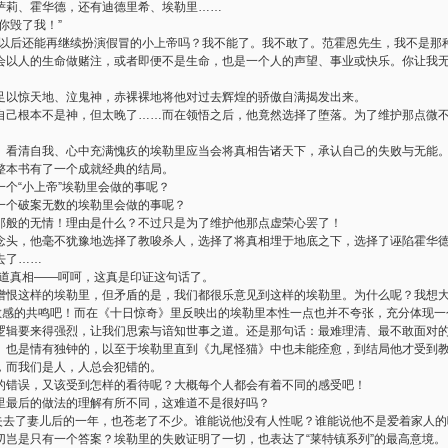
萨莉、霍华德，还有迪德里希、埃勒里
……
你毁了我！
”
以后还能再继续扮演假冒的小上帝吗？我不能了。我不敢了。范霍恩先生，我不是那
会以人的生命做赌注，或者即便不是生命，也是一个人的声望、事业或快乐。你让我
足以惊天地、泣鬼神，赤裸裸地将他对过去辉煌的骄傲自满揭发出来。
自己根本不是神，但太晚了
……
而在领悟之后，他竟然选择了堕落。为了维护那点微
、看清自我、心中充满愧疚的埃勒里应当会将真相告诸天下，承认自己的失败与无能
整本书有了一个成就经典的结局。
一个
“
小上帝
”
埃勒里会做的事呢？
一个破案无数的埃勒里会做的事呢？
那般的无情！理由是什么？不过只是为了维护他那点虚荣心罢了！
念头，他毫不犹豫地选择了教唆杀人，选择了将真相埋于地底之下，选择了诬陷霍华
去了
……
道真相
——
呵呵，这真是印证这句话了。
憎恨这样的埃勒里，但矛盾的是，我们都很乐意见到这样的埃勒里。为什么呢？我想
敏感的共鸣吧！而在《十日惊奇》里反映出的埃勒里本性一点也并不夸张，充分体现一
逻辑要来得强烈，让我们思索与谙知世事之道。还是那句话：最难理清、最不敢面对
》也是情有独钟的，以至于埃勒里直到《九尾怪猫》中也未能痊愈，到结局他才受到
，而我们是人，人总会犯错的。
的错误，又该受到怎样的看待呢？大概每个人都会有着不同的感受吧！
里最后的做法的理解有所不同，这难道不是很好吗？
失去了妻儿后的一年，也苍老了不少。谁能说他没有人性呢？谁能说他不是爱着家人的
切岂是只有一个答案？埃勒里的失败证明了一切，也表达了
“
莱特镇系列
”
的最高意境。