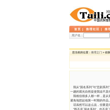
首页
|
推理社区
|
推
用户名：
您当前的位置：
推理之门
> 侦
我从
“
国名系列
”
与
“
悲剧系列
”
一趟的观光自然促使我迫不及
我相信很多人都一样，是从
避免地想起他第一时期的作品
话虽然可以这么说，但要是
“
既不是
`
国名系列
'
，也不是
`