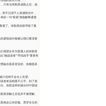
于情感的那些片段
……
上，只有当埃勒里成熟之后，他
，而不沉浸于人类感情当中，
单单的一句
“
客观
”
便能解释通透
客观了。埃勒里的探寻除了案
误的逻辑或许能够让我们看清更
我们渴望从作为普通人的埃勒里
远比
“
挑战读者
”“
寻找凶手
”
要更有
习惯躲在面具背后的、依赖面具
诡计也绝不会令人失望。
国读者来说稍显不公平。到了第
部分。虽然这样的做法对中国读
埃勒里讲解之后也并不难理解。
层真相会让你叹服。贯穿全文的