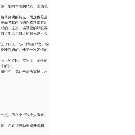
这绝不影响本书的精彩，因为我
有着其鲜明的特点，而这也是奎
的表面与其内心的性格常常有所
造成的。这次，埃勒里的双眼再
然自大地认为自己的眼光绝不会
馆工作的人：
“
从他和验尸官、检
的香味断奶的。他第一次发情的
表面上的谜团。实际上，案件的
己来解决。
逻辑推理、诡计手法所震撼，还
这一点。但在小卢我个人看来，
发现。而直到埃勒里揭开真相