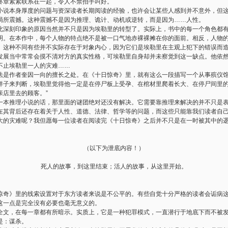
终章紧紧联系在一起，令人不禁拍手叫好。
小说本身厚度的问题与资深读者长期阅读的经验，也许会让某些人感到并不意外，但
局所震撼。这种震撼不是因为推理、诡计、动机或逆转，而是因为
……
人性。
此深刻印象的原因当然并不只是因为埃勒里的转型了。实际上，书中的每一个角色都
明。在本作中，每个人物的特点绝不是被一口气地赤裸裸摊在你的面前。相反，人物
。这种不同有些并不实际存在于对象内心，因为它们是埃勒里在主观上犯下的错误而
发展当中常常会摸不清对方的真实性格，可埃勒里自身却并未察觉到这一缺点。他依
不止埃勒里一人的灾难
……
法是作者奎因一向的擅长之处。在《十日惊奇》里，就有这么一段描写一个从事殡仪
样子来判断，埃勒里觉得他一定是在停尸板上受孕、在棺材里爬着长大、在停尸间里
亲店里去的顾客。
”
一本推理小说的话，那里面的谜团绝对还没有解决。它需要靠推理来解决的并不只是
在其背后还存在着关于人性、道德、法律、哲学等的问题，而这些只能靠我们读者自
大的灾难呢？我但愿每一位读者在阅读完《十日惊奇》之后并不只是在一时被其中的
。
（以下为泄底内容！）
死人的故事，到这里结束；活人的故事，从这里开始。
惊奇》里的线索设置对于东方读者来说是不公平的。有些自觉十分严格的读者会诟病
这一点是完全没有必要也毫无意义的。
全文，在每一章都有所暗示。实质上，它是一种犯罪模式，一直潜行于地底下而不被
是：谋杀。