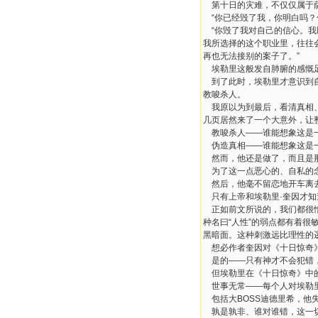
第十日的灾难，不仅仅属于
“
你已经毁了我，你明白吗？
“
你毁了我对自己的信心。我
我所选择的这个职业里，往往
再也无法接别的案子了。
”
埃勒里这般发自肺腑的感慨
到了此时，埃勒里才意识到
教唆杀人。
我原以为到最后，看清真相
几页居然来了一个大意外，让
教唆杀人
——
谁能想象这是
伪造真相
——
谁能想象这是
然而，他还是做了，而且是
为了这一点恶心的、自私的
然后，他毫不留恋地开车离
只有上帝和埃勒里
·
奎因才知
正如前文所说的，我们都很
种名曰
“
人性
”
的弱点都有着很
黑暗面。这种刺激远比理性的
想必作者奎因对《十日惊奇
是的
——
只有神才不会犯错
但埃勒里在《十日惊奇》中
世事无常
——
每个人对埃勒
包括大
BOSS
迪德里希，他
孰是孰非、谁对谁错，这一