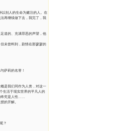
种以别人的生命为赌注的人。在
无法再继续做下去，我完了，我
不足道的、充满罪恶的声望，他
。但未曾料到，剧情在那寥寥的
德与萨莉的名誉！
大概是我们同作为人类，对这一
个生活于现实世界的平凡人的
的终究是人性
……
教授的开解。
呢？