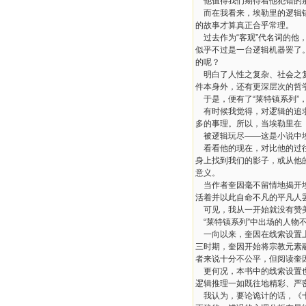
他值得我们期待着他犯错的
而在我看来，埃勒里的逻辑
的故事才算真正合乎常理。
过去作为
“
客观
”
代名词的他
似乎不过是一台逻辑机器罢了
的呢？
明白了人性之复杂、社会之
件本身外，还有更深层次的哲
于是，便有了
“
莱特镇系列
”
有时候我觉得，对逻辑的追
多的事理。所以，当埃勒里在
被逻辑玩尽
——
这是小说中
看看他的现在，对比他的过
身上找到我们的影子，或从他
意义。
当作者奎因毫不留情地揭开
活着并以此自命不凡的平凡人
可见，我从一开始就没有赞
“
莱特镇系列
”
中出场的人物
一向以来，奎因在线索设置
三时期，奎因开始将宗教元素
者来说十分不公平，但阅读奎
更何况，本书中的线索设置
逻辑推理一如既往地精彩、严
我认为，要论诡计的话，《