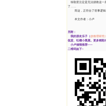
埃勒里注定是无法拯救这一
了
……
而这，正符合了世事逻辑
本文作者：小卢
另附：
我的朋友乐子（
@推理研究小店
侃堂、吐槽小黑屋。更多精彩内容
小卢倾情推荐~~~
二维码如下~