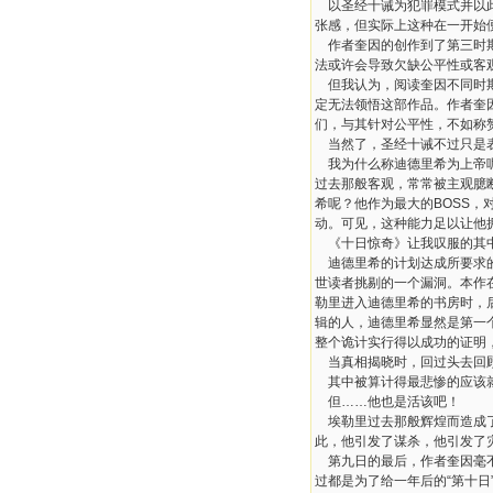
以圣经十诫为犯罪模式并以
张感，但实际上这种在一开始
作者奎因的创作到了第三时
法或许会导致欠缺公平性或客
但我认为，阅读奎因不同时
定无法领悟这部作品。作者奎
们，与其针对公平性，不如称
当然了，圣经十诫不过只是
我为什么称迪德里希为上帝
过去那般客观，常常被主观臆
希呢？他作为最大的
BOSS
，
动。可见，这种能力足以让他
《十日惊奇》让我叹服的其
迪德里希的计划达成所要求
世读者挑剔的一个漏洞。本作
勒里进入迪德里希的书房时，
辑的人，迪德里希显然是第一
整个诡计实行得以成功的证明
当真相揭晓时，回过头去回
其中被算计得最悲惨的应该
但
……
他也是活该吧！
埃勒里过去那般辉煌而造成
此，他引发了谋杀，他引发了
第九日的最后，作者奎因毫
过都是为了给一年后的
“
第十日