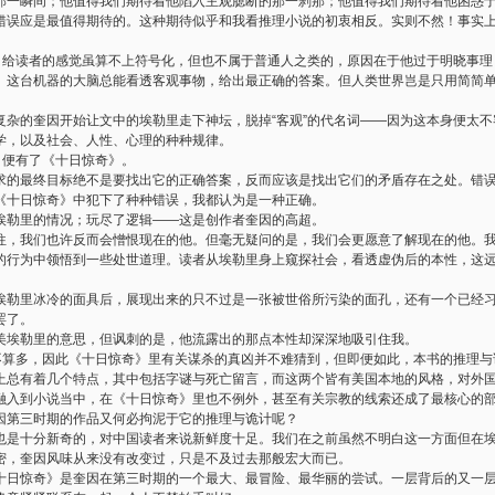
那一瞬间；他值得我们期待着他陷入主观臆断的那一刹那；他值得我们期待着他困惑
错误应是最值得期待的。这种期待似乎和我看推理小说的初衷相反。实则不然！事实
，给读者的感觉虽算不上符号化，但也不属于普通人之类的，原因在于他过于明晓事理
。这台机器的大脑总能看透客观事物，给出最正确的答案。但人类世界岂是只用简简
复杂的奎因开始让文中的埃勒里走下神坛，脱掉
“
客观
”
的代名词
——
因为这本身便太不
学，以及社会、人性、心理的种种规律。
，便有了《十日惊奇》。
求的最终目标绝不是要找出它的正确答案，反而应该是找出它们的矛盾存在之处。错
《十日惊奇》中犯下了种种错误，我都认为是一种正确。
埃勒里的情况；玩尽了逻辑
——
这是创作者奎因的高超。
往，我们也许反而会憎恨现在的他。但毫无疑问的是，我们会更愿意了解现在的他。
的行为中领悟到一些处世道理。读者从埃勒里身上窥探社会，看透虚伪后的本性，这
埃勒里冰冷的面具后，展现出来的只不过是一张被世俗所污染的面孔，还有一个已经
罢了。
美埃勒里的意思，但讽刺的是，他流露出的那点本性却深深地吸引住我。
不算多，因此《十日惊奇》里有关谋杀的真凶并不难猜到，但即便如此，本书的推理与
上总有着几个特点，其中包括字谜与死亡留言，而这两个皆有美国本地的风格，对外
融入到小说当中，在《十日惊奇》里也不例外，甚至有关宗教的线索还成了最核心的
因第三时期的作品又何必拘泥于它的推理与诡计呢？
也是十分新奇的，对中国读者来说新鲜度十足。我们在之前虽然不明白这一方面但在
密，奎因风味从来没有改变过，只是不及过去那般宏大而已。
十日惊奇》是奎因在第三时期的一个最大、最冒险、最华丽的尝试。一层背后的又一