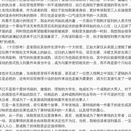
义的执法者，却在背地里帮助一对不道德的情侣，自己也身陷于败坏道德的罪名当中
之名找出勒索者。作为读者的我，相比于欲知勒索者身份，更好奇埃勒里三人在迪德
我对谋杀何时到来的期待，而它也是促使我一口气读完本书的一大原因。
、尚看不见诡计的情况下，我会对此书如此感兴趣，一方面出于我刚才提到的人类天
能把这一个看似平淡无奇而其背后实则波涛起伏的故事讲得如此动人心弦，让人忘掉
矛盾的是，同时我也很希望能看到秘密被揭穿、埃勒里失败的那一时刻，我想我会很
对着的波澜起伏原来不过只是假象罢了。只有读到最后一页，你才能领悟到整片海洋
村
”
的感觉。
品，《十日惊奇》是奎因在其创作生涯中的一个大转变。正如大家仅从表面上便能了
过往两个时期在文学风格上的缺点。过往的人物符号化、语言生硬、冷硬文风皆在第
的布局架构、情节的衔接更加成熟，语言行为也因此变得生动。其中的比较最明显也
被动的形式投入到案件本身当中去，成为与案件密切相关的一员，而不再是那个只站
者也许无法想象，当埃勒里变得不再客观，甚至成了一位堕入情网之中混乱了逻辑的
言是必然的，还有对后世推理小说的创作来说也是极为重要的，因为它直接引发了一
早已不是那个爱掉书袋的、傲慢的、理智的大学生。他成长为一个成熟的大男人。对
人的感觉也不再如此陌生了。但相反的，这种成熟同时也会导向一个不可逆的可悲：
执法者，而成为了一名直接或间接影响案件发生的当事人！
。它是一条无形的线，牵引着整个故事。不夸张地说，莱特镇的每一件案子的发生或
影响所造成的后果也成为了莱特镇系列的一大看点，以及情节的重心。
例外。从一开始，埃勒里就无法置身事外。甚至，他逐渐成为了整件事情的主宰者，
一动。若说事情的发展全由埃勒里来决定也不为过。当然，我相信读者读到最后，一
深入人心，那成熟了的埃勒里必定值得期待。