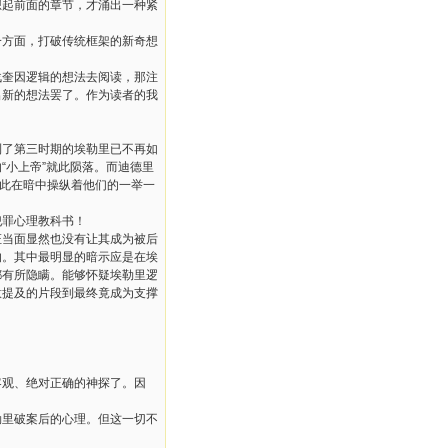
想起前面的章节，才涌出一种紧
。
一方面，打破传统框架的新奇想
战奎因逻辑的想法去阅读，那注
出新的想法罢了。作为读者的我
到了第三时期的埃勒里已不再如
的
“
小上帝
”
就此陨落。而迪德里
此在暗中操纵着他们的一举一
犯罪心理教科书！
证当面显然也没有让其成为被后
的。其中最明显的暗示应是在埃
都有所隐瞒。能够怀疑埃勒里逻
意提及的片段到最终竟成为支撑
客观、绝对正确的神探了。因
勒里破案后的心理。但这一切不