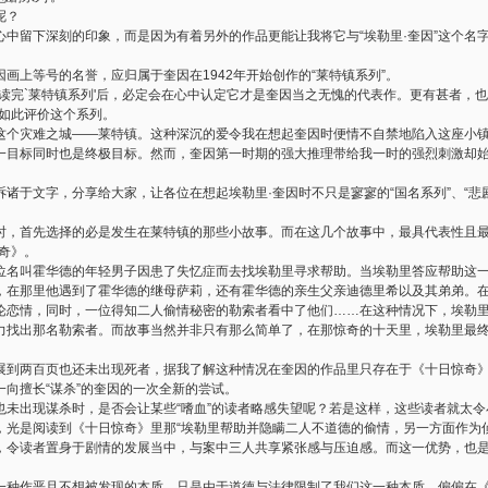
呢？
心中留下深刻的印象，而是因为有着另外的作品更能让我将它与
“
埃勒里
·
奎因
”
这个名
因画上等号的名誉，应归属于奎因在
1942
年开始创作的
“
莱特镇系列
”
。
读完
`
莱特镇系列
'
后，必定会在心中认定它才是奎因当之无愧的代表作。更有甚者，也
如此评价这个系列。
这个灾难之城
——
莱特镇。这种深沉的爱令我在想起奎因时便情不自禁地陷入这座小
一目标同时也是终极目标。然而，奎因第一时期的强大推理带给我一时的强烈刺激却
诉诸于文字，分享给大家，让各位在想起埃勒里
·
奎因时不只是寥寥的
“
国名系列
”
、
“
悲
时，首先选择的必是发生在莱特镇的那些小故事。而在这几个故事中，最具代表性且
奇》。
位名叫霍华德的年轻男子因患了失忆症而去找埃勒里寻求帮助。当埃勒里答应帮助这
，在那里他遇到了霍华德的继母萨莉，还有霍华德的亲生父亲迪德里希以及其弟弟。
论恋情，同时，一位得知二人偷情秘密的勒索者看中了他们
……
在这种情况下，埃勒
力找出那名勒索者。而故事当然并非只有那么简单了，在那惊奇的十天里，埃勒里最
展到两百页也还未出现死者，据我了解这种情况在奎因的作品里只存在于《十日惊奇
一向擅长
“
谋杀
”
的奎因的一次全新的尝试。
也未出现谋杀时，是否会让某些
“
嗜血
”
的读者略感失望呢？若是这样，这些读者就太令
，光是阅读到《十日惊奇》里那
“
埃勒里帮助并隐瞒二人不道德的偷情，另一方面作为
，令读者置身于剧情的发展当中，与案中三人共享紧张感与压迫感。而这一优势，也
一种作恶且不想被发现的本质，只是由于道德与法律限制了我们这一种本质。偏偏在