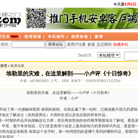
今天是
8月6日
，
理百科
|
推理相册
|
本站精华
|
推理标签
|
微博
密码：
新用户注册
参观
忘记密码
收藏本站
探推理 >
欧美名家
埃勒里的灾难，在这里解剖——小卢评《十日惊奇》
作者：q619663903 人气： 5306 发表于： 15年03月08日17点23分
埃勒里的灾难，在这里解剖
——
小卢评《十日惊奇》
作者：小卢
开始了第一次接触埃勒里
·
奎因的旅程。当我走遍了第一站时，已被他极为强大的逻辑
待地去了解这位（实则是两位）大师的生涯以及他后面的所有作品。
第一时期的作品开始接触这位大师，然后再按照他的创作顺序慢慢地去了解他。要是
。毕竟，毫不夸张地说，它们皆是推理小说史上最具影响力的里程碑式作品，更是我
问我当提起埃勒里
·
奎因这个名字时，第一时间想到的是哪个系列的哪部作品，那我可
悲剧系列
'
。
”