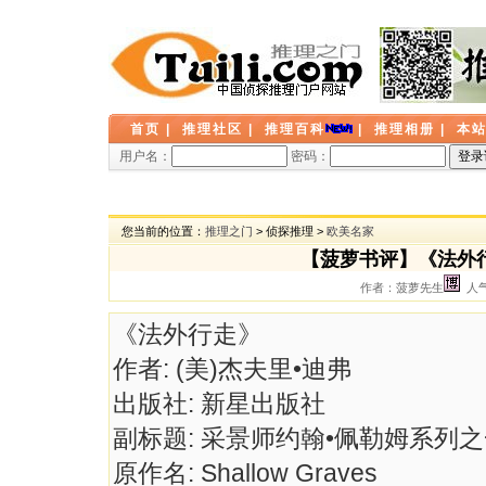
首页
|
推理社区
|
推理百科
|
推理相册
|
本
用户名：
密码：
您当前的位置：
推理之门
> 侦探推理 >
欧美名家
【菠萝书评】《法外
作者：菠萝先生
人气：
《法外行走》
作者: (美)杰夫里•迪弗
出版社: 新星出版社
副标题: 采景师约翰•佩勒姆系列
原作名: Shallow Graves