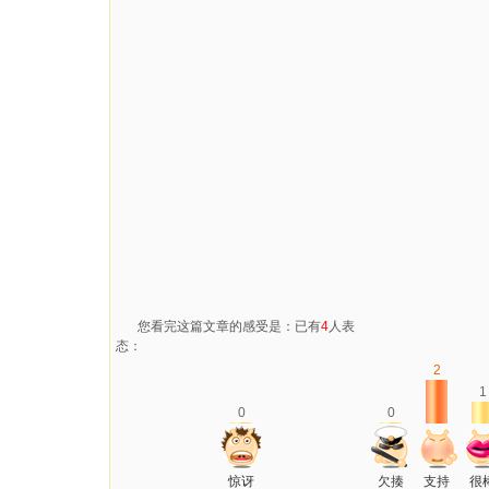
您看完这篇文章的感受是：已有
4
人表
态：
2
1
0
0
惊讶
欠揍
支持
很