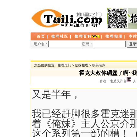
首页
|
推理社区
|
推理百科
|
推理相册
|
本
用户名：
密码：
您当前的位置：
推理之门
> 侦探推理 >
欧美名家
霍克大叔你碉堡了啊~
作者：南瓜头许言
人气
又是半年，
我已经赶脚很多霍克迷
着《俺妹》主人公京介那
这个系列第一部的槽！（