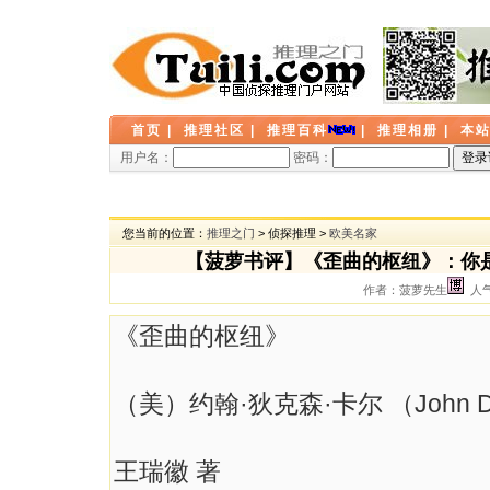
首页
|
推理社区
|
推理百科
|
推理相册
|
本
用户名：
密码：
您当前的位置：
推理之门
> 侦探推理 >
欧美名家
【菠萝书评】《歪曲的枢纽》：你
作者：菠萝先生
人气：
《歪曲的枢纽》
（美）约翰·狄克森·卡尔 （John Dic
王瑞徽 著