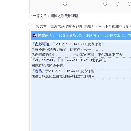
上一篇文章：
问禅之欧美推理篇
下一篇文章：
霍克大叔你碉堡了啊~我跪！（评《不可能犯罪诊断
网友评论：
（只显示最新5条。评论内容只代表网友观点，
『
夜影羽翔
』于2012-7-23 14:07:00发表评论：
歪曲还是很好的，除了一处有点不公平= =……
话说翻译确实烂。。。。。卡尔写的不错，不然真看不下去
『
kay·holmes
』于2012-7-23 13:52:00发表评论：
周芷若的结局还不错。
『
老蔡
』于2012-7-22 16:44:00发表评论：
话说吉林版的歪曲枢纽翻译相当坑爹啊～