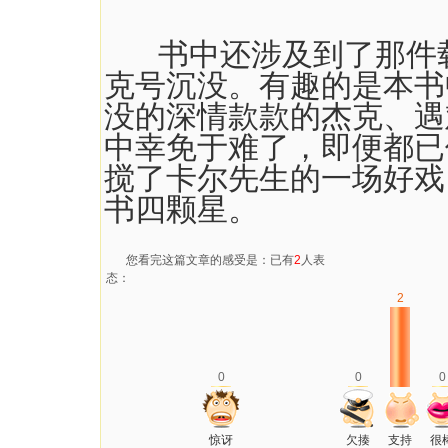
书中还涉及到了那件载
克号沉没。有趣的是本书
没的深情款款的杰克、遇
中幸免于难了，即便都已
搅了卡尔先生的一场好戏
书四颗星。
您看完这篇文章的感受是：已有
2
人表
态：
2
0
0
0
惊讶
欠揍
支持
很