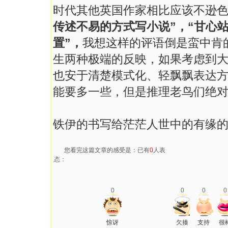
时代其他英国作家相比应该不逊
传述不易的方式写小说”，“甘心
置”，
我想这样的评语倒是蛮中肯
生两种极端的反映，如果考虑到大
也安于清楚模式化、轻飘飘表达方
能要多一些，但是推理老鸟们绝
铁伊的书写给茫茫人世中的有缘
您看完这篇文章的感受是：已有
0
人表
态：
0
0
0
0
惊讶
欠揍
支持
很