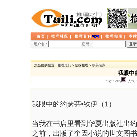
首页
|
推理社区
|
推理百科
|
推理相册
|
本
用户名：
密码：
您当前的位置：
推理之门
> 侦探推理 >
欧美名家
我眼中
作者：ellry
人气： 
我眼中的约瑟芬•铁伊（1）
当我在书店里看到华夏出版社出约
之前，出版了奎因小说的世文图