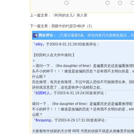
上一篇文章：
《时间的女儿》第八章
下一篇文章：
我眼中的约瑟芬•铁伊（2）
网友评论：
（只显示最新5条。评论内容只代表网友观点，
『
ellry
』于2003-8-31 21:29:00发表评论：
【织田时人在大作中谈到:】
＞
＞请问一下，《the daughter of time》是偏重历史还是偏
头不小的样子！！！难道是改编的历史？还有我不太明白的是，el
什么呢？
历史推理，有历史有推理，不过中国人恐怕不可能推理出来。回
诉你就没意思了，这也是铁伊小说精彩之处。
『
织田时人
』于2003-8-31 19:24:00发表评论：
请问一下，《the daughter of time》是偏重历史还是偏重
不小的样子！！！难道是改编的历史？还有我不太明白的是，ell
么呢？
『
florayong
』于2003-8-29 17:31:00发表评论：
大家都有作侦探的天分呀.呵呵.书里的侦探不就是从画像里开始推