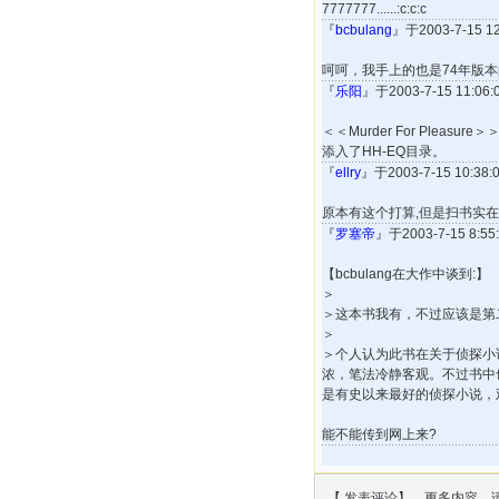
7777777......:c:c:c
『
bcbulang
』于2003-7-15 
呵呵，我手上的也是74年版
『
乐阳
』于2003-7-15 11:0
＜＜Murder For Ple
添入了HH-EQ目录。
『
ellry
』于2003-7-15 10:3
原本有这个打算,但是扫书实在
『
罗塞帝
』于2003-7-15 8:
【bcbulang在大作中谈到:】
＞
＞这本书我有，不过应该是第二
＞
＞个人认为此书在关于侦探小
浓，笔法冷静客观。不过书中
是有史以来最好的侦探小说，
能不能传到网上来?
【
发表评论
】 更多内容，