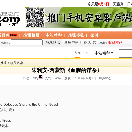
今天是
8月8日
，
天藤真
（日本
理百科
|
推理相册
|
本站精华
|
推理标签
|
微博
密码：
新用户注册
参观
忘记密码
收藏本站
探推理 >
欧美名家
朱利安•西蒙斯《血腥的谋杀》
作者：ellry
人气： 4949 发表于： 03年07月13日10点05分
Detective Story to the Crime Novel
犯罪小说）
 Press
精装本