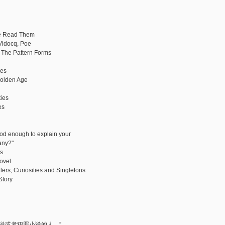
We Read Them
Vidocq, Poe
: The Pattern Forms
mes
 Golden Age
ies
es
ood enough to explain your
 any?"
ns
ovel
lers, Curiosities and Singletons
Story
说或者犯罪小说的人。”