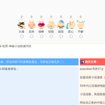
0
0
0
0
0
0
0
欠揍
支持
很棒
愤怒
搞笑
恶心
不解
探-犯罪-神秘小说权威书目
5条。评论内容只代表网友观点，与本站立场无关！）
相关文章：
:31:00发表评论：
popodian书评2
短篇侦探小说漫谈
50年代公安题材电
小说连载，美国悬
阿拉伯之夜的中国