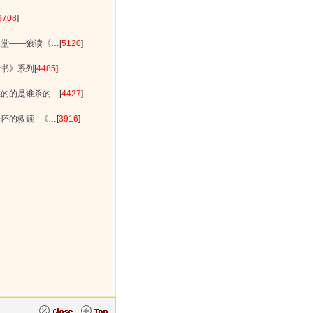
9708
]
天堂——狼读《…
[
5120
]
断书》系列
[
4485
]
难的的是谁杀的…
[
4427
]
怀的救赎--《…
[
3916
]