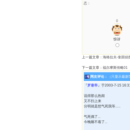
态：
0
惊讶
上一篇文章：
海格拉夫-奎因侦
下一篇文章：
福尔摩斯传略01
网友评论：
（只显示最新
『
罗塞帝
』于2003-7-15 16
说得那么热闹
又不扫上来
分明就是想气死我等......
气死偶了...
今晚睡不着了...