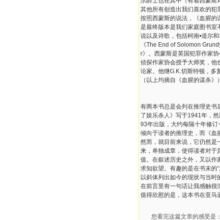
尔爵士也在其中（有着西蒙斯对
其他所有创造出我们喜欢的犯
按照西蒙斯的说法，《血腥的
是最终版本是我们家庭图书室
说以及诗歌，包括柯南•道尔和坡的传记，小说
《The End of Solomon Grun
r》。西蒙斯是英国犯罪作家
侦探作家协会授予大师奖，他
论家。他继G.K.切斯特顿，
（以上均摘自《血腥的谋杀》
有两本书总是会列在推理史书
了娱乐杀人》写于1941年，
93年出版，大约每隔十年修订
倾向于读者的推理史，而《血
然而，就目前来说，它仍然是一
来，单独成章，使得读者对于
值。在叙述历史之外，又以作
求知欲望。有趣的是在书末的“
以斜体列出如今的现状与当时
在前言里有一句话让我感触很
值得欣慰的是，这本书在亚马逊
您看完这篇文章的感受是