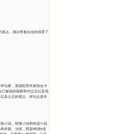
的观点，偶尔带着自信的得罪了
探评论家，英国犯罪作家协会卡
自己敏锐的观察和对过去以及现
音以及公正的观点，评论众多作
冒险小说，惊悚小说和闲适小说
和作家。当然，阿瑟•柯南•道