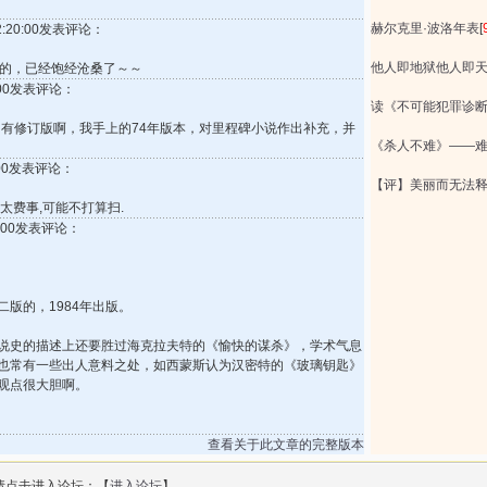
赫尔克里·波洛年表
[
12:20:00发表评论：
他人即地狱他人即
本的，已经饱经沧桑了～～
6:00发表评论：
读《不可能犯罪诊
asure＞＞有修订版啊，我手上的74年版本，对里程碑小说作出补充，并
《杀人不难》——
8:00发表评论：
【评】美丽而无法释
太费事,可能不打算扫.
55:00发表评论：
版的，1984年出版。
说史的描述上还要胜过海克拉夫特的《愉快的谋杀》，学术气息
也常有一些出人意料之处，如西蒙斯认为汉密特的《玻璃钥匙》
观点很大胆啊。
查看关于此文章的完整版本
请点击进入论坛：【
进入论坛
】