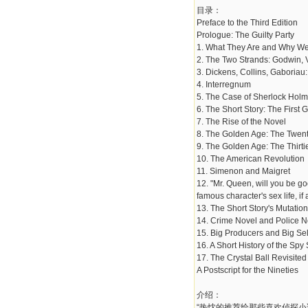
目录：
Preface to the Third Edition
Prologue: The Guilty Party
1. What They Are and Why 
2. The Two Strands: Godwin, 
3. Dickens, Collins, Gaboriau
4. Interregnum
5. The Case of Sherlock Hol
6. The Short Story: The First
7. The Rise of the Novel
8. The Golden Age: The Twent
9. The Golden Age: The Thirti
10. The American Revolution
11. Simenon and Maigret
12. "Mr. Queen, will you be g
famous character's sex life, if
13. The Short Story's Mutatio
14. Crime Novel and Police N
15. Big Producers and Big Sel
16. A Short History of the Spy 
17. The Crystal Ball Revisited
A Postscript for the Nineties
介绍：
“热忱的推荐给那些喜欢侦探小