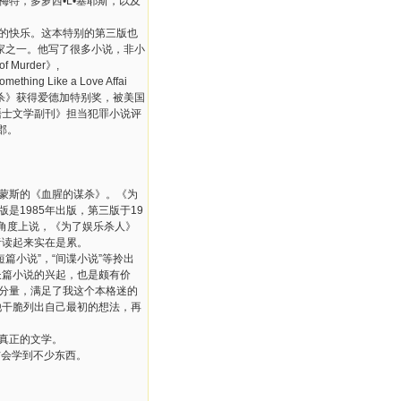
特，多萝西•L•塞耶斯，以及
者的快乐。这本特别的第三版也
家之一。他写了很多小说，非小
 Murder》,
hing Like a Love Affai
杀》获得爱德加特别奖，被美国
晤士文学副刊》担当犯罪小说评
郡。
西蒙斯的《血腥的谋杀》。《为
是1985年出版，第三版于19
种角度上说，《为了娱乐杀人》
者读起来实在是累。
篇小说”，“间谍小说”等拎出
长篇小说的兴起，也是颇有价
的分量，满足了我这个本格迷的
他干脆列出自己最初的想法，再
真正的文学。
信会学到不少东西。