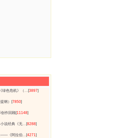
7之《绿色危机》（…
[
3897
]
（提纲）
[
7850
]
影创作回顾
[
11148
]
疑小说经典《无…
[
8288
]
人——《阿拉伯…
[
4271
]