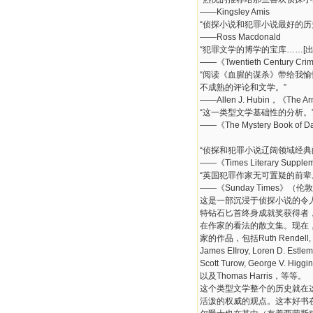
——Kingsley Amis
“侦探小说和犯罪小说最好的历
——Ross Macdonald
“犯罪文学的博学的宝库……[
——《Twentieth Century Crime
“阅读《血腥的谋杀》带给我
不成熟的评论和文学。”
——Allen J. Hubin，《The A
“这一类型文学基础性的分析。
——《The Mystery Book of D
“侦探和犯罪小说辽阔领域经典
——《Times Literary Supple
“英国犯罪作家无可置疑的前辈
——《Sunday Times》（伦
这是一部沉浸于侦探小说的令
特钻石匕首终身成就奖获得者
在作家的看法的散文集。现在
家的作品，包括Ruth Rendell, P. D.
James EIIroy, Loren D. Estlem
Scott Turow, George V. Higgin
以及Thomas Harris，等等。
这个类型文学整个的历史就在
活泼的权威的观点。这本好书