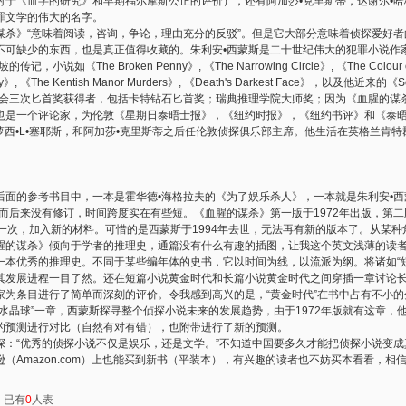
于《血字的研究》和早期福尔摩斯公正的评价），还有阿加莎•克里斯蒂，达谢尔•哈梅
罪文学的伟大的名字。
谋杀》“意味着阅读，咨询，争论，理由充分的反驳”。但是它大部分意味着侦探爱好
不可缺少的东西，也是真正值得收藏的。朱利安•西蒙斯是二十世纪伟大的犯罪小说作
如《The Broken Penny》, 《The Narrowing Circle》, 《The Colour of
dy》, 《The Kentish Manor Murders》, 《Death's Darkest Face》，以及他近来的《Somet
协会三次匕首奖获得者，包括卡特钻石匕首奖；瑞典推理学院大师奖；因为《血腥的谋
也是一个评论家，为伦敦《星期日泰晤士报》，《纽约时报》，《纽约书评》和《泰
多萝西•L•塞耶斯，和阿加莎•克里斯蒂之后任伦敦侦探俱乐部主席。他生活在英格兰肯特
）
后面的参考书目中，一本是霍华德•海格拉夫的《为了娱乐杀人》，一本就是朱利安•
然而后来没有修订，时间跨度实在有些短。《血腥的谋杀》第一版于1972年出版，第二版
一次，加入新的材料。可惜的是西蒙斯于1994年去世，无法再有新的版本了。从某
腥的谋杀》倾向于学者的推理史，通篇没有什么有趣的插图，让我这个英文浅薄的读
本优秀的推理史。不同于某些编年体的史书，它以时间为线，以流派为纲。将诸如“短
其发展进程一目了然。还在短篇小说黄金时代和长篇小说黄金时代之间穿插一章讨论
家为条目进行了简单而深刻的评价。令我感到高兴的是，“黄金时代”在书中占有不小
水晶球”一章，西蒙斯探寻整个侦探小说未来的发展趋势，由于1972年版就有这章，
的预测进行对比（自然有对有错），也附带进行了新的预测。
深：“优秀的侦探小说不仅是娱乐，还是文学。”不知道中国要多久才能把侦探小说变成
（Amazon.com）上也能买到新书（平装本），有兴趣的读者也不妨买本看看，相
：已有
0
人表