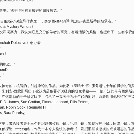
史书。我觉得它有着极好的阅读感觉。”
出自]侦探小说主导作家之一，多萝西•塞耶斯和阿加莎•克里斯蒂的继承者。”
 & Mystery Writers》
愉悦和洞察力，我认为它是充分的学者的研究，有着活泼的风格，也提出了一些有争议
rmchair Detective》创办者
”
ays》
的概览。”
ment》
。”
敦）
人惊奇的，机智的，引起争论的作品。为伦敦《泰晤士报》服务超过十年的博学的侦
，朱利安•西蒙斯写出了被认为是犯罪小说经典的研究书籍——一部广泛的带有西蒙斯
，在这部新的完全修定版中，包含了一篇关于九十年代的附记，西蒙斯用他独特的声
 James, Sue Grafton, Elmore Leonard, Ellis Peters,
an, Robin Cook, Reginald Hill,
s, Sara Paretsy,
这里，带给读者关于三个世纪以来侦探小说，犯罪小说，警察程序小说，间谍小说，
在侦探迷中十分知名，作为一本令人愉快的参考书，发掘那些被忽视的或被遗忘的作品