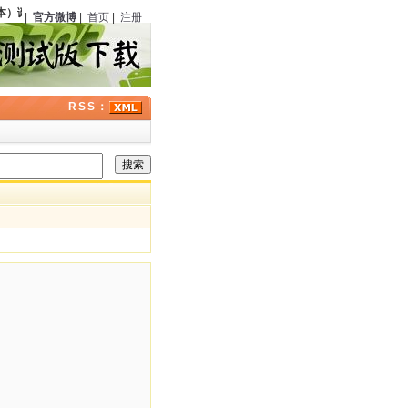
）诞辰
111
周年；
伊丽莎白·彼得斯
（美国）逝世
13
周年；历史上的今天侦探推理界还
|
官方微博
|
首页
|
注册
RSS：