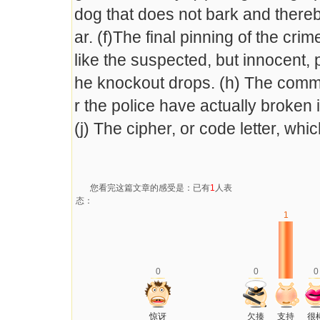
dog that does not bark and thereby 
ar. (f)The final pinning of the cri
like the suspected, but innocent,
he knockout drops. (h) The commi
r the police have actually broken i
(j) The cipher, or code letter, whi
您看完这篇文章的感受是：已有
1
人表
态：
1
0
0
0
惊讶
欠揍
支持
很