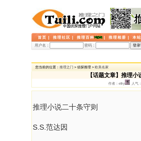
首页
|
推理社区
|
推理百科
|
推理相册
|
本
用户名：
密码：
您当前的位置：
推理之门
> 侦探推理 >
欧美名家
【话题文章】推理小
作者：ellry
人气： 
推理小说二十条守则
S.S.范达因