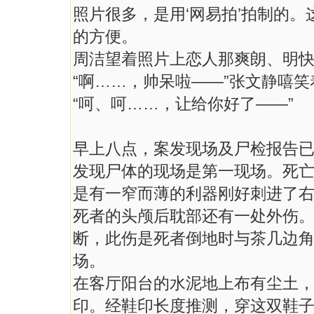
照片很多，是用‘网易拍’拍制的
的方便。
周洁望着照片上恋人那爽朗、明
“啊……，帅呆啦——”张文静嘻
“呵、呵……，让给你好了——”
早上八点，案发现场及尸检报告
发现尸体的现场是第一现场。死
是有一窄而薄的利器刚好刺进了
死者的头颅后耽部还有一处外伤
断，此伤是死者倒地时与茶几边
场。
在客厅阳台的水泥地上布有尘土
印。经鞋印长度推测，穿这双鞋子