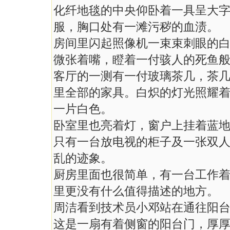
化纤地毯的中央仰卧着一具呈大
服，胸口处有一滩污秽的血渍。
房间里闪起照像机一束束刺眼的
微张着嘴，瞪着一付骇人的死鱼
客厅的一测有一付玻璃茶几，茶
里全部的家具。白炽的灯光照耀
一片白色。
卧室里也亮着灯，窗户上挂着蓝
只有一台放电视的柜子及一张双
乱的迹象。
厨房里面也很简单，有一台工作
里更没有什么值得描述的地方。
周洁看到技术员小邓站在通往阳
这是一扇有着侧窗的阳台门，厚