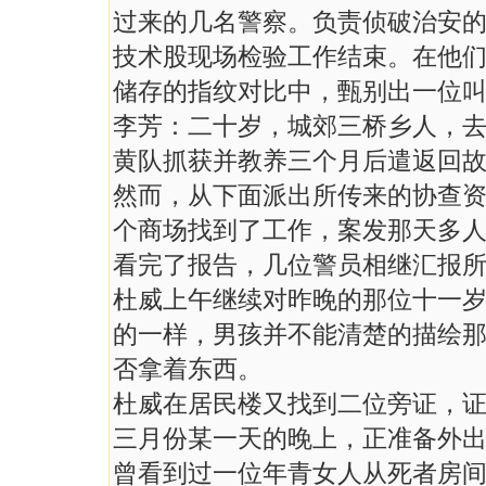
过来的几名警察。负责侦破治安
技术股现场检验工作结束。在他
储存的指纹对比中，甄别出一位
李芳：二十岁，城郊三桥乡人，
黄队抓获并教养三个月后遣返回
然而，从下面派出所传来的协查
个商场找到了工作，案发那天多
看完了报告，几位警员相继汇报
杜威上午继续对昨晚的那位十一
的一样，男孩并不能清楚的描绘
否拿着东西。
杜威在居民楼又找到二位旁证，
三月份某一天的晚上，正准备外
曾看到过一位年青女人从死者房