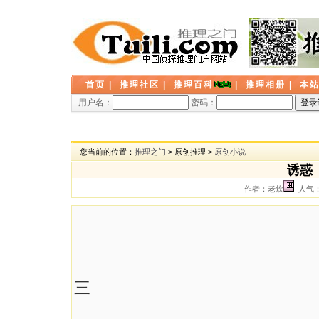
首页
|
推理社区
|
推理百科
|
推理相册
|
本
用户名：
密码：
您当前的位置：
推理之门
> 原创推理 >
原创小说
诱惑
作者：老炊
人气： 
三