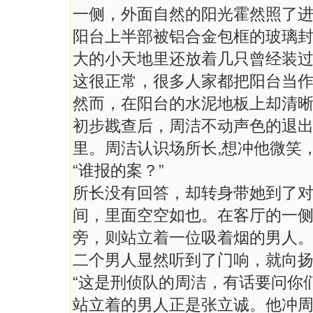
一侧，外面自然的阳光霍然照了
阳台上半部被铝合金包框的玻璃
大的小天地里还放着几只曾经装
这很正常，很多人家都把阳台当
然而，在阳台的水泥地板上却清
初步戡查后，周洁不动声色的退
里。周洁认识场所长,想冲他微笑
“谁报的案？”
所长没有回答，却转身带她到了
间，里面空空如也。在客厅的一
旁，则站立着一位吸着烟的男人
二个男人显然听到了门响，就向
“这是刑侦队的周洁，有话要问你
站立着的男人正是张立诚。他冲