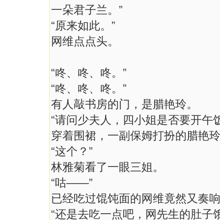
一朵君子兰。”
“原来如此。”
网维点点头。
“咚、咚、咚。”
“咚、咚、咚。”
有人敲书房的门，是腊艳玲。
“请问少夫人，四小姐是否要开午饭
穿着围裙，一副保姆打扮的腊艳
“这个？”
林雅菊看了一眼三姐。
“咕——”
已经吃过馄饨面的网维竟然又奏响
“还是去吃一点吧，网先生的肚子饿