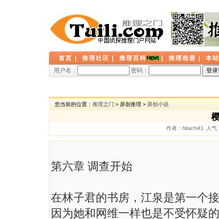
首页
|
推理社区
|
推理百科
|
推理相册
|
本
用户名：
密码：
您当前的位置：
推理之门
> 原创推理 >
原创小说
樱
作者：hitachi41 人
第六章 调查开始
在林子君的书房，江泉是第一个
因为她和网维一样也是不受怀疑