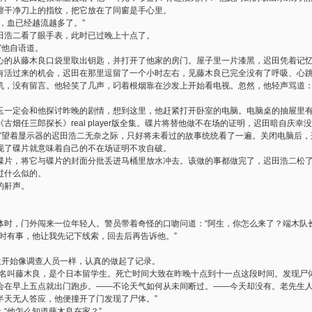
擦干净刀上的指纹，把它放在了同窗是手心里。
，血已经越流越多了。”
田浩二看了眼手表，此时已过晚上十点了。
”他自语道。
心的从藤木良口袋里取出钥匙，并打开了他家的房门。屋子里一片漆黑，迟田凭着记
有活过来的机会，迟田在那里逗留了一个小时左右，见藤木良已完全没有了呼吸、心
机，没有留言。他轻笑了几声，叼着根烟靠在沙发上开始看电视。忽然，他轻声骂道：
玉一定会和他探讨昨晚的剧情，想到这里，他赶紧打开卧室的电脑。电脑桌的抽屉里
古畑任三郎探长》real player版全集。碟片将替他做不在场的证明，迟田暗自庆
？”望着显示器的迟田浩二无奈之际，只好将未看过的故事统统看了一遍。关闭电脑后
现了碟片就意味着自己的不在场证明不攻自破。
碟片，将它与碟片的封面分批丢进马桶里放水冲去。该做的事都做完了，迟田浩二松
过什么似的。
的鼾声。
体时，门外闯来一位年轻人。警员带着奇怪的口吻问道：“阿生，你怎么来了？端木队长
时有事，他让我先记下线索，回去后再告诉他。”
生开始像调查人员一样，认真的做起了记录。
者名叫藤木良，是个日本留学生。死亡时间大致在昨晚十点到十一点这段时间。发现尸
会在早上五点就出门跑步。——不论天气如何从未间断过。——今天却没有。老先生
半天无人答应，他便撞开了门发现了尸体。”
“他怎么知道藤木良在家？”