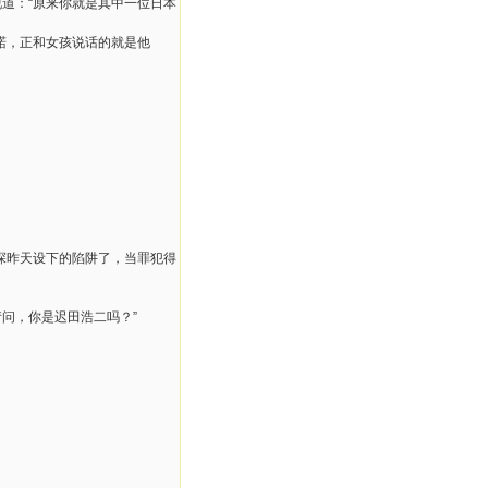
道：“原来你就是其中一位日本
喏，正和女孩说话的就是他
探昨天设下的陷阱了，当罪犯得
问，你是迟田浩二吗？”