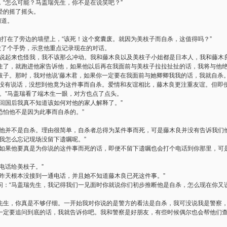
“怎么可能？马盖瑞先生，你不是在说笑吧？”
经的摇了摇头。
问道。
的打在了旁边的墙壁上，“该死！这个窝囊废。就因为美枝子而自杀，这值得吗？”
做了个手势，示意他重点记录现在的对话。
“说起来也怪我，我不该那么冲动。我和藤木良以及美枝子小姐都是日本人，我和藤木
住了，就跑进他家告诉他，如果他以后再在我面前与美枝子拉拉扯扯的话，我将与他
枝子。那时，我对他说‘藤木君，如果你一定要在我面前与她卿卿我我的话，我就自杀。
都没有说话，没想到他竟为这件事而自杀。爱情和友谊相比，藤木良更注重友谊。但即
。”马盖瑞看了端木生一眼，对方也点了点头。
回国后我真不知道该如何对他的家人解释了。”
“恐怕他不是因为此事而自杀的。”
，他并不是自杀。理由很简单，自杀者总得为某件事而死，可是藤木良并没有告诉我们他
我怎么忘记现场没留下遗嘱呢。”
，如果他要真是为你说的这件事而死的话，即便不留下遗嘱也会打个电话到你那里，可
电话给美枝子。”
她昨天根本没接到一通电话，并且她不知道藤木良已死这件事。”
问：“马盖瑞先生，我记得我们一见面时你就说你们初步推断他是自杀，怎么现在你又
迟田先生，你真是不够仔细。一开始我对你说的是警方的看法是自杀，我可没说我是警察
一定要追问到底的话，我就告诉你吧。我和警察是好朋友，有些时候偶尔也会帮他们查