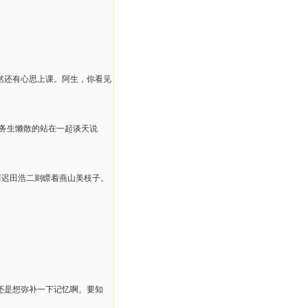
然还有心思上课。阿生，你看见
服务生懒散的站在一起谈天说
而迟田浩二则瞟着燕山美枝子。
还是想弥补一下记忆啊。要知