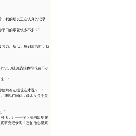
看，我的朋友正在认真的记录
你平日的零花钱多不多？”
食其力。所以，每到放假时，我
的VCD碟片恐怕也得花费不少
来！”
你他妈有证据现在才说？！”
生。我现在问你，藤木良是不是
。”
的对话，几乎一字不漏的出现在
认真研究记录呢？恐怕他心里真