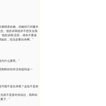
良都很喜欢她，但她却只对藤木
绝交。他告诉我他并不想失去我
’他告诉我‘迟田，请你不要逼
便如此，也没必要自杀啊。”
为什么要死。”
是刚刚你却并没有提到这一
说可能不是自杀呢？这迄不是前
，先前不是曾对你说过，我和你
案子。”