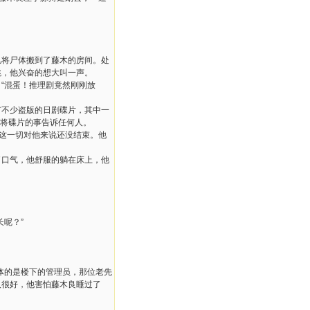
忆将尸体搬到了藤木的房间。处
跳，他兴奋的想大叫一声。
“混蛋！推理剧竟然刚刚放
有不少盗版的日剧碟片，其中一
幸没将碟片的事告诉任何人。
，这一切对他来说还没结束。他
了口气，他舒服的躺在床上，他
呢？”
体的是楼下的管理员，那位老先
人很好，他害怕藤木良睡过了