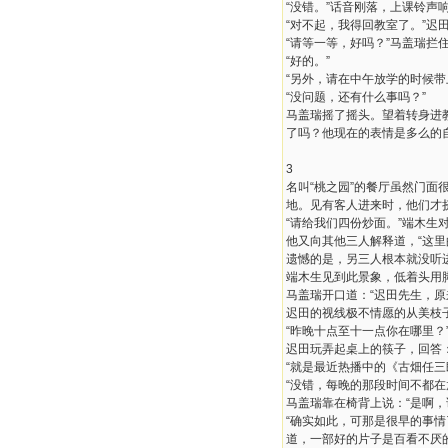
“没错。”话音刚落，上课铃声
“对不起，我得回教室了。”迟
“请等一等，好吗？”马盖瑞拦
“好的。”
“另外，请在中午放学的时候
“没问题，还有什么事吗？”
马盖瑞摇了摇头。望着转身进
了吗？他现在的表情是多么的自
3
名叫“桃之园”的餐厅虽然门
地。见有客人进来时，他们才
“请给我们四份炒面。”端木生
他又向其他三人解释道，“这里
遗憾的是，另三人根本就没听
端木生见到此景象，低着头用
马盖瑞开口道：“迟田先生，原
迟田的视线极不情愿的从美枝子
“昨晚十点至十一点你在哪里？
迟田玩弄起桌上的筷子，回答：
“就是最近热播中的《古畑任三
“没错，每晚的那段时间不都在
马盖瑞靠在椅背上说：“是啊
“确实如此，可那是很早的事
道，一部好的片子是百看不厌的