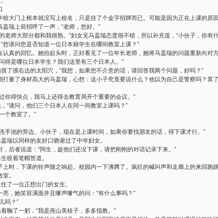
道。
口
学校大门上根本就没写上校名，只是挂了个金字招牌而已。可能是因为正在上课的原
盖瑞上前招呼了一声，“老师，您好。”
的老师大部分都和我很熟。”妇女见马盖瑞态度很不错，所以补充道，“小伙子，你有什
，“想请问您是否知道一位日本籍学生在哪间教室上课？”
在认真的回忆。她抬起头时，正好看见了一位年长老师，她将马盖瑞的问题重新向对
问得是哪位日本学生？我们这里有三个日本人。”
指摸了摸右边的太阳穴，“我想，如果您不介意的话，请回答我两个问题，好吗？”
细打量了身材高大的马盖瑞，心想：这小子究竟要说什么？他以为自己是警察吗？算
不过你得快点，我马上还得去教育局开个重要的会议。”
说，“请问，他们三个日本人在同一间教室上课吗？”
一个教室了。”
在洗手池的旁边。小伙子，现在是上课时间，如果你要找朋友的话，得下课才行。”
马盖瑞以同样的友好口吻谢过了中年妇女。
时，后者说道：“阿生，趁他们还没下课，请把刚刚的对话记录下来。”
木生咬着笔帽答道。
子上时，下课的铃声随之响起。校园内一下沸腾了。疯狂的喊叫声和走廊上的来回跑
教室。
拦住了一位正想出门的女生。
一亮，她笑容满面并且嗲声嗲气的问：“有什么事吗？”
儿吗？”
说着鞠了一躬，“我是燕山美枝子，多多指教。”