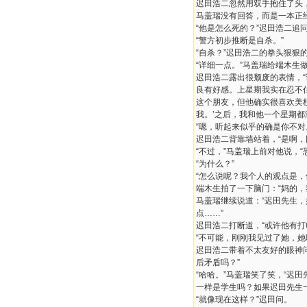
迟田浩二忽然用双手抱住了头，
马盖瑞没有回答，而是一本正
“他是怎么死的？”迟田浩二追
“警方初步推断是自杀。”
“自杀？”迟田浩二的拳头狠狠
“详细一点。”马盖瑞给端木生
迟田浩二露出很颓废的表情，
良有好感。上星期我实在忍不
这个朋友，但他确实很喜欢美
我。’之后，我和他一个星期
“嗯，听起来似乎的确是你不对
迟田浩二背靠墙站着，“是啊，
“不过，”马盖瑞上前对他说，
“为什么？”
“怎么说呢？我个人的观点是
端木生拍了一下脑门：“妈的，
马盖瑞继续说道：“迟田先生
点……”
迟田浩二打断道，“或许他有打
“不可能，刚刚我见过了她，
迟田浩二带着不太友好的眼神
后矛盾吗？”
“哈哈。”马盖瑞笑了笑，“
一样是学生吗？如果迟田先生
“就像现在这样？”迟田问。