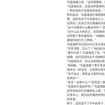
马盖瑞接口道：“这话我爱听。
“马盖瑞先生，你是在怀疑我吗
一旁的美枝子也替迟田说道：“
听到这话，马盖瑞连忙摇摆着
哩。迟田先生千万别放在心上
迟田浩二见自己没法逃避此问
“这个问题有什么象征性吗？”
“没什么太大的意义，但我很想
迟田整了整衣服答道：“准确
都得找地方打工挣钱。”
马盖瑞听完后扭头对正在记录的
“非常清楚，怎么了？”他抬起
“看不出来？”马盖瑞笑了笑，
钱哦。或许迟田先生不会掏钱买
“马盖瑞先生，停止你的胡乱猜
“真抱歉。”马盖瑞看了看手表
端木生一听这话，立刻将记录
“关于这点，我等会儿再和你
你杀的？”
“笑话！这算什么？”迟田浩二
“你真的不是凶手吗？”马盖瑞
迟田深怕自己的漏洞在上面，
记录本上。因为迟田看的时间
的有鬼。
终于，迟田放下了手中的本子，