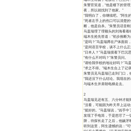
朱警官笑道，“他是楼下的管
夜，所以就找到了他家。”
“我明白了，你继续吧。”阿生
“死者左手上的伤口可以清楚
断，他是自杀。”朱警员话音
马盖瑞理了理额头的刘海看着
端木生抢先答道：“初步推断为
“是吗？”马盖瑞蹲在尸体面前
“是间语言学校，谈不上什么
“日本人？”马盖瑞摸着下巴沉
“有什么不对吗？”朱警员问。
“请给我学校的地址好吗？”马
“求之不得。”端木生合上了记
朱警员见马盖瑞已走到门口，
“我还没下什么结论。我现在
与端木生并肩朝电梯走去。
2
马盖瑞见还有五、六分钟才能
“没看，可能因为昨天早上运
“挺好的。”马盖瑞说，“凶手
发现了手电筒，于是想尽了一
阱，待探长走了之后，他龇牙咧
听到这里，阿生遗憾的说：“可