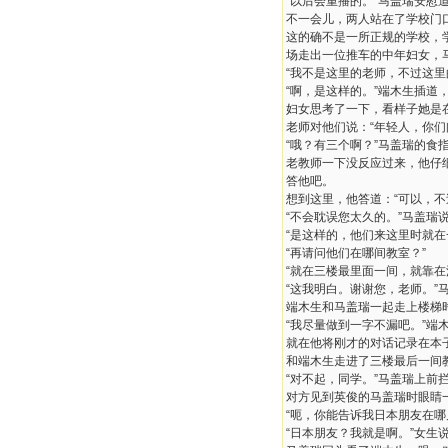
“以后会重播的。”马盖瑞安慰
不一会儿，两人站在了学校门
这的确不是一所正规的学校，
场走出一位推车的中年妇女，马
“我不是这里的老师，不过这里
“啊，是这样的。”端木生插道
妇女思考了一下，看样子她是
老师对他们说：“年轻人，你们
“哦？有三个啊？”马盖瑞的食
老教师一下没反应过来，他仔
答他吧。
想到这里，他答道：“可以，
“不会耽误您太久的。”马盖瑞
“是这样的，他们来这里时就在
“再请问他们在哪间教室？”
“就在三楼最里面一间，就靠
“这我明白。谢谢您，老师。”
端木生和马盖瑞一起走上楼梯
“我尽量做到一字不漏吧。”端
就在他将刚才的对话记录在本
和端木生走进了三楼最后一间
“对不起，同学。”马盖瑞上前
对方见到英俊的马盖瑞时眼睛
“呃，你能告诉我日本朋友在哪
“日本朋友？我就是啊。”女生