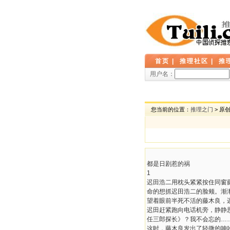
首页
|
推理社区
|
推
用户名：
您当前的位置：
推理之门
> 原
都是日剧惹的祸
1
迟田浩二用枕头紧紧按住同窗
命的想抓迟田浩二的脸颊。渐
望着眼前半死不活的藤木良，
迟田赶紧跑向电话机旁，静静
任三郎探长》？我不会忘的…
这时，藤木良发出了轻微的呻