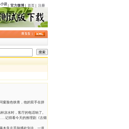
说》
（中国）第六期刊载《银光马案》
123
周年；曾在经典福尔摩斯剧集中饰演华生
|
官方微博
|
首页
|
注册
RSS：
的同窗脸色铁青，他的双手在拼
喝杯凉水时，客厅的电话响了。
……记得看今天的推理剧《古畑
朝藤木良左手脉搏处划去，一道