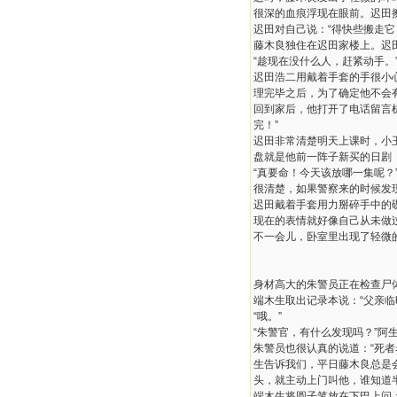
很深的血痕浮现在眼前。迟田
迟田对自己说：“得快些搬走它
藤木良独住在迟田家楼上。迟
“趁现在没什么人，赶紧动手。
迟田浩二用戴着手套的手很小
理完毕之后，为了确定他不会
回到家后，他打开了电话留言
完！”
迟田非常清楚明天上课时，小
盘就是他前一阵子新买的日剧《
“真要命！今天该放哪一集呢
很清楚，如果警察来的时候发
迟田戴着手套用力掰碎手中的
现在的表情就好像自己从未做
不一会儿，卧室里出现了轻微
身材高大的朱警员正在检查尸
端木生取出记录本说：“父亲临
“哦。”
“朱警官，有什么发现吗？”阿
朱警员也很认真的说道：“死
生告诉我们，平日藤木良总是
头，就主动上门叫他，谁知道
端木生将圆子笔放在下巴上问：