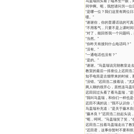
马盖瑞回头看了端木生一眼，
同学啊。呃，我想请问另一位
“是哪一位？我们这里有两位
喽。”
“谢谢你，你的普通话说的可真
“不用客气，只要不是上课时
“对了，能回答我一个问题吗，
“当然。”
“你昨天有接到什么电话吗？”
“没有。”
“一通电话也没有？”
“是的。”
“谢谢。”马盖瑞说完朝教室走
教室的最后一排座位上迟田浩
知手电筒是古畑带来的时候，
“没错。”迟田浩二接着说，“尤
两人聊的很开心，居然连马盖瑞
迟田回过头看了看马盖瑞，“是
“我叫马盖瑞，和你们一样也
迟田不满的说：“我不认识你，
马盖瑞补充道：“是关于藤木良
“藤木良？”迟田浩二抬起头说
“呃，呵呵。”马盖瑞笑了笑，
迟田浩二拉着马盖瑞走出了教室
“迟田君，这事你暂时不要和班