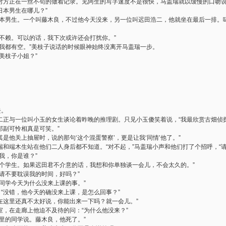
对方正在一丝不苟的做着记录。见阿生的写字速度不是很快，马盖瑞就以缓慢的口吻说
日本男生在哪儿？”
日本男生。一个叫藤木良，不过他今天没来，另一位叫迟田浩二，他就坐在最后一排。
不赖。可以的话，我下次或许还会打扰你。”
间我都有空。”美枝子说话的时候眼神始终没离开马盖瑞一步。
美枝子小姐？”
去。
二正与一位叫小玉的女生谈论着昨晚的推理剧。只见小玉傻笑着说，“我最欣赏古畑侦
那副可怜相真是可笑。”
其是他关上抽屉时，说的那句‘这个混蛋警察’，更是让我‘同情’他了。”
和端木生站在他们二人身后都不知道。“对不起，”马盖瑞小声和他们打了个招呼，“请
我，你是谁？”
是个学生。如果迟田君不介意的话，我想和你单独谈一会儿，不会太久的。”
请不要耽误我的时间，好吗？”
同学今天为什么没来上课的事。”
，“没错，他今天的确没来上课，是怎么回事？”
“在这里还真不太好说，你能出来一下吗？就一会儿。”
，在走廊上他迫不及待的问：“为什么他没来？”
里的同学说。藤木良，他死了。”