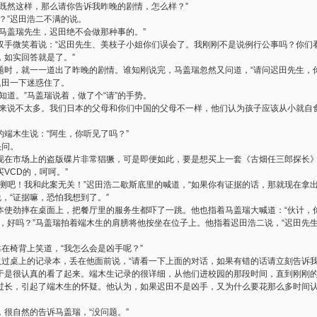
既然这样，那么请你告诉我昨晚的剧情，怎么样？”
？”迟田浩二不满的说。
马盖瑞先生，迟田绝不会做那种事的。”
双手微笑着说：“迟田先生、美枝子小姐你们误会了。我刚刚不是说例行公事吗？你们
，如实回答就是了。”
题时，就一一道出了昨晚的剧情。谁知刚说完，马盖瑞忽然又问道，“请问迟田先生，
迟田一下迷惑住了。
知道。”马盖瑞说着，做了个“请”的手势。
的来说不太多。我们日本的父母和你们中国的父母不一样，他们认为孩子应该从小就自
端木生说：“阿生，你听见了吗？”
头问。
“现在市场上的盗版碟片非常猖獗，可是即便如此，要是想买上一套《古畑任三郎探长》
VCD的，呵呵。”
测吧！我和此案无关！”迟田浩二歇斯底里的喊道，“如果你有证据的话，那就现在拿出
说，“证据嘛，恐怕我想到了。”
本使劲摔在桌面上，把餐厅里的服务生都吓了一跳。他也指着马盖瑞大喊道：“伙计，
说，好吗？”马盖瑞拍着端木生的肩膀将他按坐在位子上。他指着迟田浩二说，“迟田先
靠在椅背上笑道，“我怎么会是凶手呢？”
取过桌上的记录本，丢在他面前说，“请看一下上面的对话，如果有错的话请立刻告诉我
于是很认真的看了起来。端木生记录的很详细，从他们进校园的那段时间，直到刚刚
过长，引起了端木生的怀疑。他认为，如果迟田不是凶手，又为什么要花那么多时间
很自然的告诉马盖瑞，“没问题。”