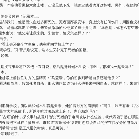
理员，昨晚他看见藤木良上楼，却没见他下来，就确定他没离开这栋楼。另外，在他的
的笔尖又碰在了记录本上。
的告诉我们，他是因失血过多而死的。死者面部很安详，身上没有任何伤口，周围也没
刚落，马盖瑞就走了进来，朱警员激动的和他握了握手并问道，“马盖瑞，你怎么有空来
端木生说：“他父亲让我来的。朱警官，情况怎么样了？”
自杀。”
，“看上去还像个学生嘛，他在哪间学校上学？”
正规学院。”朱警员刚说完，端木生又补充了死者的国籍。
思起来。
盖瑞接过纸条将它装进上衣口袋，然后起身对端木生说，“阿生，想和我一起去吗？”
录本。
他赶紧上前拉住对方的胳膊问：“马盖瑞，你的初步判断是自杀还是他杀？”
的看法很简单，假如死者自杀，那么我想知道为什么他要来中国自杀。就这样了，朱警
到那所学校，所以就和端木生聊起天来。他拍着对方的肩膀问：“阿生，昨天有看《古
动量太大的缘故吧，所以刚吃过晚饭就上床了。内容精彩吗？”
中了‘古畑’的计，探长事前故意对他说‘死者的手电筒被放什么位置，就代表凶手是在哪
切办法把它藏在了抽屉里。谁知道‘古畑探长’临走时忽然说自己的摆在沙发旁的电筒没
嘴骂‘古畑’是王八蛋的时候，真是可笑。”
惜我错过了。”