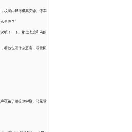
因，校园内显得极其安静。停车
么事吗？”
方说明了一下。那位态度和蔼的
了，看他也没什么恶意，尽量回
跳声覆盖了整栋教学楼。马盖瑞