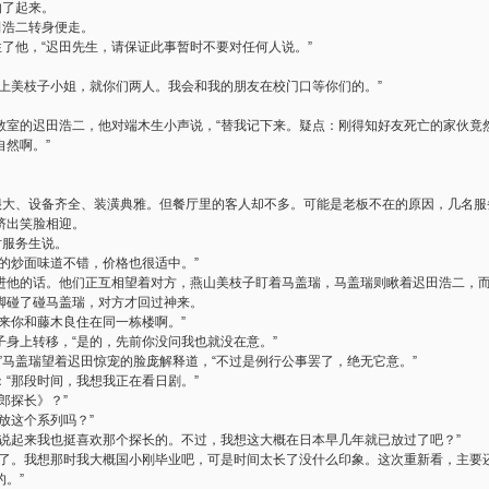
响了起来。
田浩二转身便走。
住了他，“迟田先生，请保证此事暂时不要对任何人说。”
带上美枝子小姐，就你们两人。我会和我的朋友在校门口等你们的。”
教室的迟田浩二，他对端木生小声说，“替我记下来。疑点：刚得知好友死亡的家伙竟
然啊。”
面很大、设备齐全、装潢典雅。但餐厅里的客人却不多。可能是老板不在的原因，几名
挤出笑脸相迎。
对服务生说。
的炒面味道不错，价格也很适中。”
进他的话。他们正互相望着对方，燕山美枝子盯着马盖瑞，马盖瑞则瞅着迟田浩二，
脚碰了碰马盖瑞，对方才回过神来。
来你和藤木良住在同一栋楼啊。”
身上转移，“是的，先前你没问我也就没在意。”
”马盖瑞望着迟田惊宠的脸庞解释道，“不过是例行公事罢了，绝无它意。”
“那段时间，我想我正在看日剧。”
郎探长》？”
放这个系列吗？”
，说起来我也挺喜欢那个探长的。不过，我想这大概在日本早几年就已放过了吧？”
情了。我想那时我大概国小刚毕业吧，可是时间太长了没什么印象。这次重新看，主要
。”