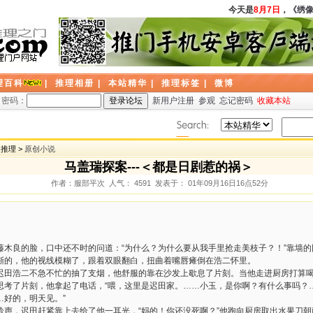
今天是
8月7日
，
《绣像小
理百科
|
推理相册
|
本站精华
|
推理标签
|
微博
密码：
新用户注册
参观
忘记密码
收藏本站
创推理 >
原创小说
马盖瑞探案---＜都是日剧惹的祸＞
作者：服部平次 人气： 4591 发表于： 01年09月16日16点52分
藤木良的脸，口中还不时的问道：“为什么？为什么要从我手里抢走美枝子？！”靠墙
渐的，他的视线模糊了，跟着双眼翻白，扭曲着嘴唇瘫倒在浩二怀里。
迟田浩二不急不忙的抽了支烟，他舒服的靠在沙发上歇息了片刻。当他走进厨房打算
思考了片刻，他拿起了电话，“喂，这里是迟田家。……小玉，是你啊？有什么事吗？
…好的，明天见。”
吟声，迟田赶紧靠上去给了他一耳光，“妈的！你还没死啊？”他跑向厨房取出水果刀