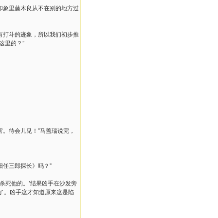
印象里藤木良从不在别的地方过
有打斗的迹象，所以我们初步推
这里的？”
官。待会儿见！”马盖瑞说完，
畑任三郎探长》吗？”
里杀死他的。’结果凶手在沙发旁
了。凶手这才知道原来这是陷