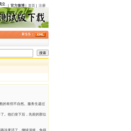
立，程小青、严独鹤等在上海东亚酒楼聚餐
104
周年；
高桥克彦
（日本）诞辰
79
周年
|
官方微博
|
首页
|
注册
RSS：
冷酷的有些不自然。服务生递过
开了。他们坐下后，先前的那位
别再说废话了，继续演戏，免得