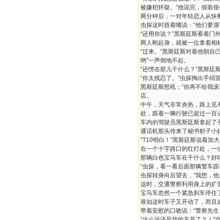
被嫌犯怀疑。”他说完，假装
两分钟后，一对年轻恋人从快
虫探这时捂着嘴说：“他们要溜
“还用你说？”黑斯廷斯看着门
两人刚起身，就被一位拿着相
“过来。”黑斯廷斯对着他朝
哟”一声倒地不起。
“还愣在那儿干什么？”黑斯廷
“你太残忍了。”虫探掏出手绢
黑斯廷斯怒吼：“你再不给我
店。
中午，天气非常炎热，路上见
处，跟着一辆行驶已超过一百
车内的驾驶员黑斯廷斯拿起了手
通话机那头传来了秘书郁子小姐
“T10明白！”黑斯廷斯说着加
在一个十字路口的红灯处，一
那辆白色宝马车在干什么？好
“虫探，看一看后面那辆警车跟
虫探转身向后望去，“我想，他
这时，交通警察利用身上的扩
宝马车忽然一个紧急刹车停住
谁知这时车子又开动了，而且
带着安慰的口吻说：“警察先生
“这么说还是我的不是了？！”