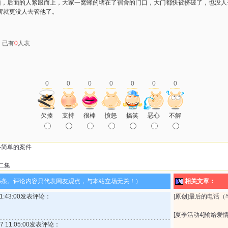
前面，后面的人紧跟而上，大家一窝蜂的堵在了宿舍的门口，大门都快被挤破了，也没
官就更没人去管他了。
：已有
0
人表
0
0
0
0
0
0
0
欠揍
支持
很棒
愤怒
搞笑
恶心
不解
—简单的案件
二集
5条。评论内容只代表网友观点，与本站立场无关！）
相关文章：
 11:43:00发表评论：
[原创]最后的电话
[夏季活动4]输给爱
27 11:05:00发表评论：