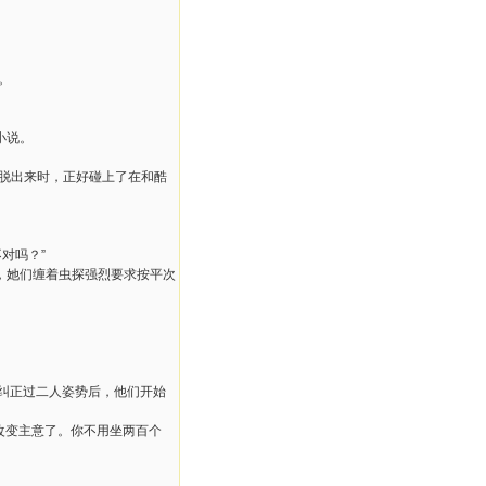
。
小说。
脱出来时，正好碰上了在和酷
对吗？”
，她们缠着虫探强烈要求按平次
在纠正过二人姿势后，他们开始
改变主意了。你不用坐两百个