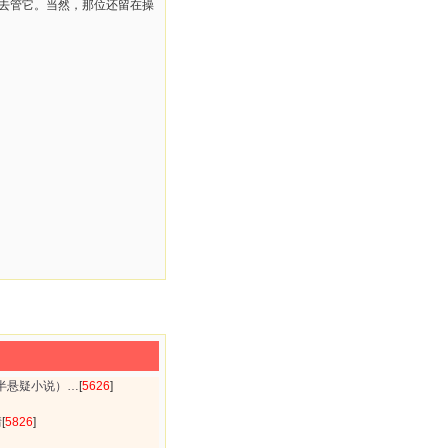
人去管它。当然，那位还留在操
（半悬疑小说）…
[
5626
]
情
[
5826
]