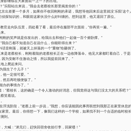
N的身影继续在大家面前一上一下的出现。
？”乐阳站出来说，“我会去老蔡校长那里揭发你的！”
他去北京出差要一个多月，如果你不收回刚刚的承诺，我想等他回来后这里就没‘乐阳’这个
习侦探知识的，和眼前这家伙没什么好纠缠的。想到这里，他又退回了原位。
AN教官走向队伍里，四处看了看，最后停在服部平次面前，“你再笑一遍。”
起来。
，刚刚的笑声就是你发出的，给我出去和他们一起做一百个俯卧撑。”
，“我自己都不知道自己在说什么，你能听得出来？”
FAN话音刚落，就被天上掉落的一个“重物”给砸倒了。
”原来是老蔡校长，刚刚着陆的老蔡校长正在一边收降落伞。他见大家都盯着自己，于是
，因为安耐不住激动之情，所以我提前回来了。”
从地上爬起来问。
为我生了个儿子！”
，他一定很可爱。”
，然后再吃顿便饭了。”
能办的事情办了。”
道：“蔡校长，这的确是一个令人激动的好消息，但我觉得这与我们没太大的关系吧？”
老蔡笑着说。
了。
处在浮浅阶段，”老蔡上前一步说，“我想，你应该能因此事而联想到我那正在家里休息
在家里。最后，你得想一下，像我们这样的一个学校，如果找不到一个合适的临时校长
猜测到。
。
前，大喊：“弟兄们，赶快回宿舍收拾行李，回家喽！”