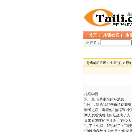
首页
|
推理社区
|
推
用户名：
您当前的位置：
推理之门
> 原
推理学园
第一集 老蔡带来的好消息
“小姐，请给我们来份情侣套
套餐之后，看着他们的背影小
两人发现快餐店四处坐满了人
又带着发嗲的声音说，“你今天
“过了！虫探，我说过了！”面
“你以为我想这么做吗？”虫