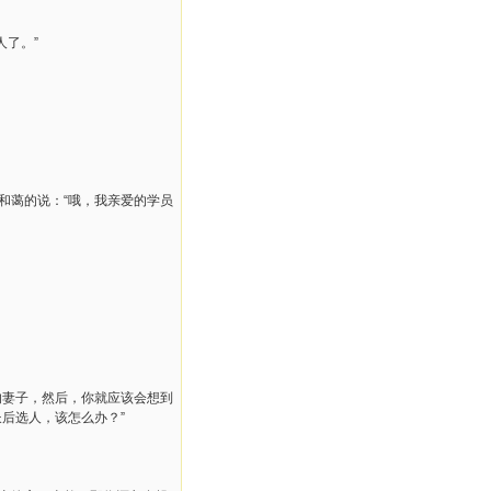
人了。”
和蔼的说：“哦，我亲爱的学员
的妻子，然后，你就应该会想到
后选人，该怎么办？”