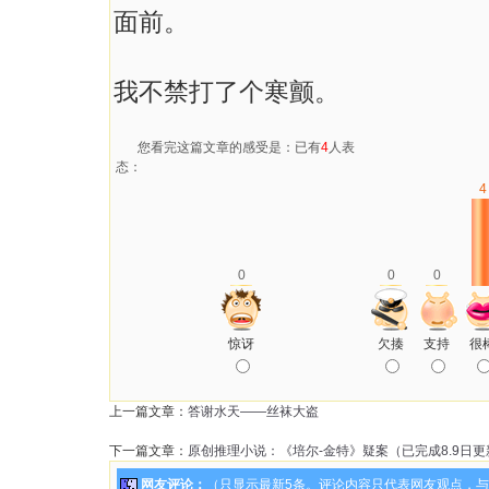
面前。
我不禁打了个寒颤。
您看完这篇文章的感受是：已有
4
人表
态：
4
0
0
0
惊讶
欠揍
支持
很
上一篇文章：
答谢水天——丝袜大盗
下一篇文章：
原创推理小说：《培尔-金特》疑案（已完成8.9日更
网友评论：
（只显示最新5条。评论内容只代表网友观点，