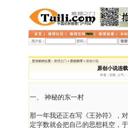
首页
|
推理社区
|
推理百科
|
推理相册
|
本
用户名：
密码：
您当前的位置：
推理之门
> 原创推理 >
原创小说
原创小说连载
作者：言桄 人气： 80
一、 神秘的东一村
那一年我还正在写《王孙符》，
定字数就会把自己的思想耗空，