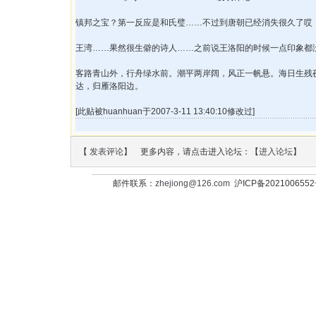
镇邦之宝？第一反应是和氏璧……不过到唐朝已经消失很久了哎
王湾……果然很生僻的诗人……之前说王洛阳的时候一点印象都
客路青山外，行舟绿水前。潮平两岸阔，风正一帆悬。海日生残
达，归雁洛阳边。
[此贴被huanhuan于2007-3-11 13:40:10修改过]
【
发表评论
】 更多内容，请点击进入论坛：【
进入论坛
】
邮件联系：
zhejiong@126.com
沪ICP备202100655