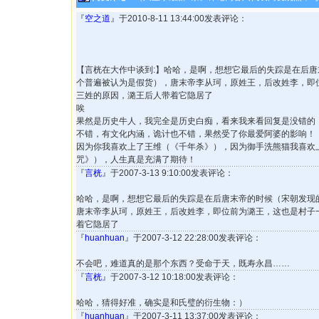
『
空之道
』于2010-8-11 13:44:00发表评论：
【言桄在大作中谈到:】哈哈，是啊，想想它最后的失踪是在后
个普遍被认为是假货），唐末帝李从珂，原姓王，后改姓李，即
三姓的原因，潞王后人带着它隐居了
唉
果然是历史牛人，我完全是历史白痴，看来我来看回复是没错的
不错，有文化内涵，诡计也不错，果然受了你最爱阿婆的影响！
因为你我喜欢上了王维（《千年杀》），因为御手洗熊猫我喜欢
咒》），人生真是充满了期待！
『
言桄
』于2007-3-13 9:10:00发表评论：
哈哈，是啊，想想它最后的失踪是在后唐末帝的时候（宋朝发现
唐末帝李从珂，原姓王，后改姓李，即位前为潞王，这也是村子
着它隐居了
『
huanhuan
』于2007-3-12 22:28:00发表评论：
不会吧，难道真的是那个东西？受命于天，既寿永昌……
『
言桄
』于2007-3-12 10:18:00发表评论：
哈哈，猜得好准，确实是和氏璧的衍生物：）
『
huanhuan
』于2007-3-11 13:37:00发表评论：