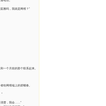
接通电话。
茹雅吗，我就是网维？”
孩和一个月前的那个联系起来。
侍者给网维端上的碧螺春。
”
清楚，我会……”