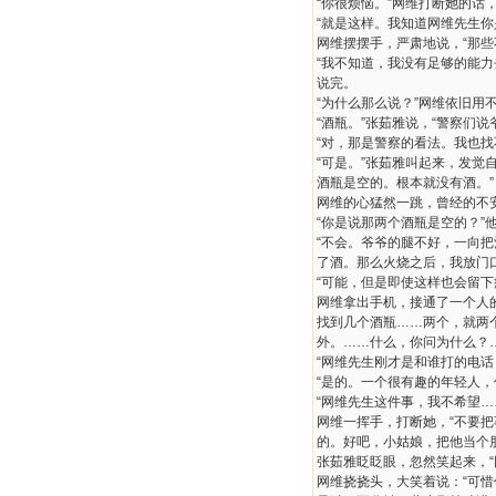
“你很烦恼。”网维打断她的话
“就是这样。我知道网维先生你
网维摆摆手，严肃地说，“那些
“我不知道，我没有足够的能
说完。
“为什么那么说？”网维依旧用
“酒瓶。”张茹雅说，“警察们
“对，那是警察的看法。我也找
“可是。”张茹雅叫起来，发
酒瓶是空的。根本就没有酒。”
网维的心猛然一跳，曾经的不
“你是说那两个酒瓶是空的？”
“不会。爷爷的腿不好，一向
了酒。那么火烧之后，我放门
“可能，但是即使这样也会留下
网维拿出手机，接通了一个人
找到几个酒瓶……两个，就两
外。……什么，你问为什么？
“网维先生刚才是和谁打的电话
“是的。一个很有趣的年轻人，
“网维先生这件事，我不希望…
网维一挥手，打断她，“不要
的。好吧，小姑娘，把他当个
张茹雅眨眨眼，忽然笑起来，“
网维挠挠头，大笑着说：“可惜