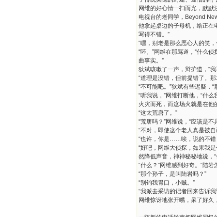
网维的好心情一扫而光，默默注
电视台的老同学，Beyond N
他拿起桌边的子母机，给正在
写得不错。”
“嘿，别老是那么恶心人的笑，
“呸。”网维在那骂道，“什
曲事实。”
狄斌咳嗽了一声，辩护道，“
“道理是没错，但前提错了。
“不可能吧。”狄斌有些迟疑，
“听我说，”网维打断他，“
火灾而死，而这场火就是在他
“这太荒唐了。”
“荒唐吗？”网维说，“应该是不
“不对，即使这个老人真是被
“也许，你是……唉，说的不错
“好吧，网维大侦探，如果我
然降低声音，神神秘秘地说，“
“什么？”网维感到好奇。“陆岩
“那个孙子，是叫陆岩吗？”
“别钓我胃口，小贼。”
“我派去采访的记者回来告诉我
网维惊讶地张开嘴，呆了好久