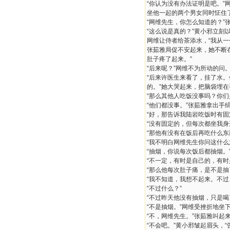
“你认为没有办法证明是吧。”
坐他一起的两个男女同时怔住
“网维先生，你怎么知道的？”
“这么说是真的？”黄小邪立刻
网维让侍者给茶添水，“我从
张茹雅局促不安起来，她不断
肚子疼了起来。”
“后来呢？”网维不为所动的问
“后来许医生来看了，挂了水
的。”她大哭起来，把脑袋埋
“那么其他人吃饭没事吗？你们
“他们都没事。”张茹雅拿出手
“好，那告诉我陆岩吃饭时有固
“没有固定的，但每次都坐我身
“那他有没有在饭后再吃什么东
“我不明白网维先生你问这什么
“抽烟，你说每次饭后都抽烟。
“不一定，有时是自己的，有
“那么他每次肚子痛，是不是抽
“我不知道，我想不起来。不过
“不过什么？”
“不过昨天他没有抽烟，只是喝
“不是抽烟。”网维受挫折地坐
“不，网维先生。”张茹雅叫起
“不会吧。”黄小邪皱起眉头，