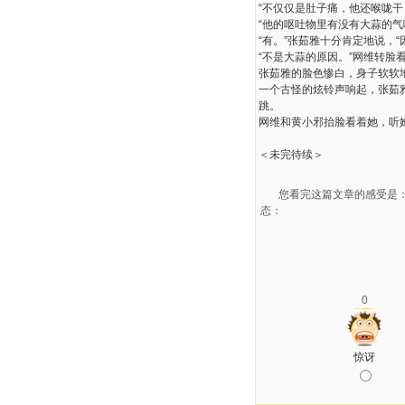
“不仅仅是肚子痛，他还喉咙干
“他的呕吐物里有没有大蒜的气
“有。”张茹雅十分肯定地说，
“不是大蒜的原因。”网维转脸
张茹雅的脸色惨白，身子软软地
一个古怪的炫铃声响起，张茹
跳。
网维和黄小邪抬脸看着她，听她
＜未完待续＞
您看完这篇文章的感受是
态：
0
惊讶