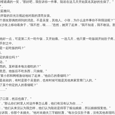
网维诡谲的一笑，“那好吧，我告诉你一件事。陆岩在这几天开始莫名其妙的生病了。”
了。
张茹雅问。
以怀疑的目光注视起他对面的漂亮女孩。
一个朋友那偶然得到的消息。不是吴斐，其他人。小张，为什么这件事你不和我说呢？”
在沙发上移动着身子，“我不想，唉……”忽然，她哭了起来，“我不知道，我不敢说。
。
。他好一点，可是第二天一吃午饭，又开始痛。一连几天，他只要一吃饭就开始肚子疼
在手肘之中。
是一起吃饭的吗？”
绢。
定的座位吗？”
边。”
西的。某样基本每次都吃的？”
意思。他饭后不吃东西，只抽烟。”
”黄小邪和网维激动地站了起来，“他自己的香烟吗？”
时是叔叔的，有时是那个吴斐的，也有时候可能是其他来家里窜门人的。”
了某个特定的人的香烟呢？”
……”
了口茶，然后也痛了。”
下，“那么你们村里人对这件事怎么看，他们有没有认为你……”
来，“他们从来没认为我怎样，他们认为陆岩是得罪了狐仙娘娘，所以娘娘报复他。”
“告诉我，你那个未婚夫。”他对未婚夫三字颇轻蔑，“每次仅仅肚子痛，没有其他表现吗