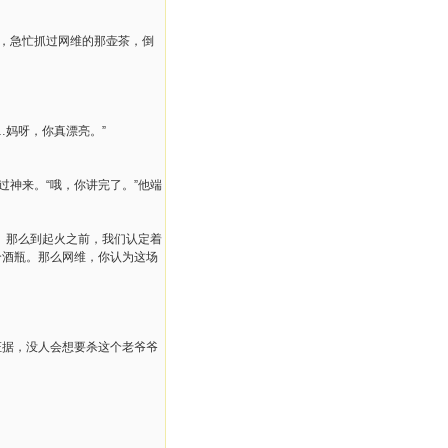
杯，急忙抓过网维的那壶茶，倒
…妈呀，你真漂亮。”
过神来。“哦，你讲完了。”他端
。那么到起火之前，我们认定着
个酒瓶。那么网维，你认为这场
证据，没人会想要杀这个老爷爷