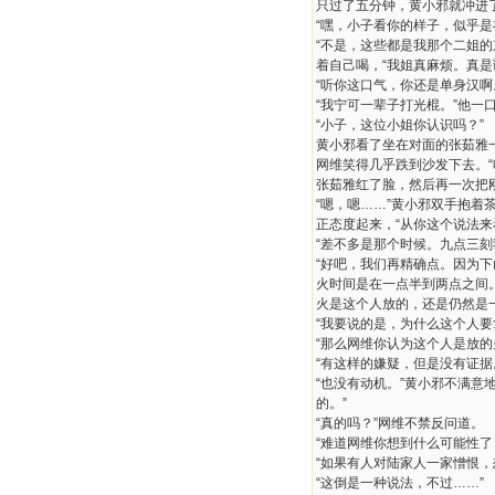
只过了五分钟，黄小邪就冲进
“嘿，小子看你的样子，似乎是
“不是，这些都是我那个二姐
着自己喝，“我姐真麻烦。真
“听你这口气，你还是单身汉啊
“我宁可一辈子打光棍。”他一
“小子，这位小姐你认识吗？”
黄小邪看了坐在对面的张茹雅
网维笑得几乎跌到沙发下去。
张茹雅红了脸，然后再一次把
“嗯，嗯……”黄小邪双手抱着
正态度起来，“从你这个说法
“差不多是那个时候。九点三刻
“好吧，我们再精确点。因为
火时间是在一点半到两点之间
火是这个人放的，还是仍然是
“我要说的是，为什么这个人
“那么网维你认为这个人是放的
“有这样的嫌疑，但是没有证据
“也没有动机。”黄小邪不满
的。”
“真的吗？”网维不禁反问道。
“难道网维你想到什么可能性了
“如果有人对陆家人一家憎恨，
“这倒是一种说法，不过……”