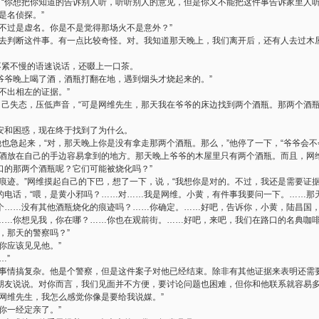
，“你想把你知道的告诉别人听，听听别人的意见，但是你又不能把这件事告诉家里人听
是名侦探。”
不过是虚名。你是不是觉得那场火不是意外？”
力去判断这件事。有一点比较奇怪。对。我知道那天晚上，我们离开后，还有人去过木
不紧不慢的语速说话，还啜上一口茶。
说爷爷晚上喝了酒，酒瓶打翻在地，遇到烟头才烧起来的。”
不出相左的证据。”
觉自己失态，压低声音，“可是网维先生，那天我在爷爷的床边找到两个酒瓶。那两个酒
安和困惑，现在终于找到了为什么。
他也急起来，“对，那天晚上你是没有拿走那两个酒瓶。那么，”他停了一下，“爷爷会不
把酒放在自己的手边容易拿到的地方。那天晚上爷爷的木屋里只有两个酒瓶。而且，网
口的那两个酒瓶呢？它们可能被烧化吗？”
痕迹。”网维摸起自己的下巴，想了一下，说，“我想你是对的。不过，我还是需要证据
的电话，“喂，是黄小邪吗？……对……我是网维。小黄，有件事我要问一下。……那
个……没有其他酒瓶烧化的痕迹吗？……你确定。……好吧，告诉你，小黄，陆昌国
……你想见我，你在哪？……你也在观前街。……好吧，来吧，我们在路口的名典咖啡
，那天的警察吗？”
你应该见见他。”
…”
把事情搞复杂。他是个警察，但是这件案子对他已经结束。除非有其他证据来表明还需
朋友说说。对你而言，我们见面并不方便，要讨论问题也困难，但你和他联系就容易多
网维先生，我怎么感觉你像是要给我说媒。”
你一经定亲了。”