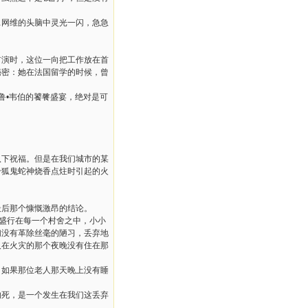
…网维的头脑中灵光一闪，急急
首演时，这位一向把工作放在首
秘密：她在法国留学的时候，曾
鲁•韦伯的饕餮盛宴，绝对是可
八下祝福。但是在我们城市的某
个狐鬼蛇神烧香点炷时引起的火
最后那个慷慨激昂的结论。
然盛行在每一个村舍之中，小小
们没有革除丝毫的陋习，丢弃地
人在火灾的那个夜晚没有住在那
。如果那位老人那天晚上没有睡
的死，是一个发生在我们这丢弃