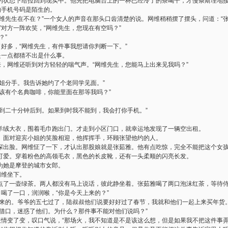
的状态下给拉回到现实中。他先把电脑台上的一杯已经冷了的茶喝干，才慢条斯理地
的手机号码是陌生的。
维先生在不在？”一个女人的声音在那头口齿清楚的说。网维稍稍摆了摆头，问道：“张
”对方一阵欢笑，“网维先生，您现在有空吗？”
？”
了好多，“网维先生，有件事我想请你判断一下。”
是一点都猜不出是什么事。
来，网维还听到对方轻轻的喘气声。“网维先生，您能马上出来见我吗？”
姐分手。我告诉她约了个老同学见面。”
该有个名典咖啡，你能里面在那等我吗？”
刻到二十分钟后到。如果到时我不能到，我会打你手机。”
羊绒大衣，围着毛巾跑出门。才走到小区门口，就幸运地发现了一辆空出租。
。面对迎宾小姐的笑脸相迎，他挥挥手，环顾张望他约的人。
探出脸。网维怔了一下，才认出那股娘就是张茹雅。他有点吃惊，完全不能把这个女
可爱。穿着粉色的高领毛衣，黑色的长皮靴，还有一头柔顺的闪亮长发。
为她是摩登的城市女郎。
网维坐下。
点了一壶绿茶。两人都没有马上说话，彼此静坐着。张茹雅喝了两口泡沫红茶，等待
，喝了一口，润润喉，“你是今天上来的？”
起来的。爷爷的五七过了，陆叔叔他们说要好好过了春节，我就和他们一起上来买年货。
个借口，迷惑了他们。为什么？那件事不能对他们说吗？”
表情变了变，叹口气说，“那场火，我不知道是不是该这么想，但是如果我不把这件事弄