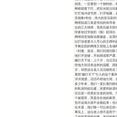
创意。一定要想一个独特的，
网维摸着下巴，把目光投注到
忙忙地冲进书房，打开电脑，
安德鲁•韦伯，伟大的音乐剧
网维知道江泉是韦伯的崇拜者
位的江大律师，竟然石破天惊
经参加过学校的《猫》剧演出
网维得意地敲动着键盘，在英
以打动老婆大人芳心的王牌利
手舞足蹈的网维又登陆上名城
《封建、迷信，我们到底扫除
他打开连键，开始阅读那严肃
贼行天下说：上个月，当元旦
些地方却没有这样的温暖、团
灾，却把这位老人活活烧死在
显然“贼行天下”引入的这个案
洋洋洒洒，滔滔不绝地引用、
多少年来，我们一直扛着扫除
的私庙到处乱建，巫婆和妖道
仅仅是一些美好古老的传统。
个破屋里，而是住在他的家里
也许这场火就不会烧起来；也
在木屋，我们唯一可以肯定的
事实上，这位老人绝不是死于
了传统美德的封建、迷信的村