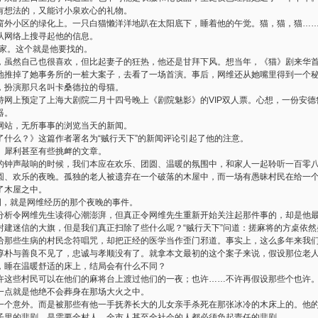
有想法的，又能讨小泉欢心的礼物。
窗外小区的绿化上。一只白猫懒洋洋地趴在太阳底下，睡着他的午觉。猫，猫，猫…
从网络上搜寻起他的信息。
作家。这个就是他要找的。
，虽然自己也很喜欢，但比起妻子的狂热，他还是甘拜下风。想当年，《猫》剧来华
地推掉了她事务所的一桩大案子，去看了一场首演。事后，网维还从她嘴里得到一个
，扮演那只名叫卡桑德拉的母猫。
特网上预定了上海大剧院二月十四号晚上《剧院魅影》的VIP双人票。心想，一份安德
器。
网站，无所事事的浏览当天的新闻。
了什么？》这篇作者署名为“贼行天下”的新闻评论引起了他的注意。
、犀利甚至有些挑衅的文章。
的钟声敲响的时候，我们本应在欢乐、团圆、温暖的氛围中，和家人一起聆听一百零
圆、欢乐的夜晚。孤独的老人被遗弃在一个破落的木屋中，而一场有愚昧村民在给一
了木屋之中。
例，就是网维经历的那个夜晚的事件。
分析令网维先生读得心潮澎湃，但真正令网维先生重新开始关注起那件事的，却是他
封建迷信的大旗，但是我们真正扫除了些什么呢？“贼行天下”问道：搓麻将的方桌依
给那些生病的村民念符唱咒，却把正经的医学当作歪门邪道。事实上，这么多年来我
淳朴与善良不见了，忠诚与孝顺没有了。就拿本文最初的这个案子来说，假设那位老
，睡在温暖舒适的床上，结局会有什么不同？
许这些村民可以在他们的麻将台上渡过他们的一夜；也许……不许再假设那些个也许
一点就是他绝不会葬身在那场大火之中。
一个意外。而是被那些有他一手抚养长大的儿女亲手杀死在那张冰冷的木床上的。他
子里的悲剧。是需要全村人、全市人甚至全社会的人都必须负起责任的悲剧。