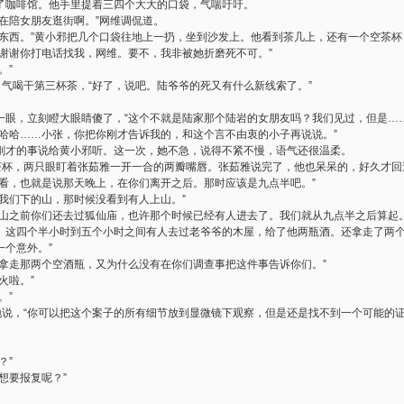
了咖啡馆。他手里提着三四个大大的口袋，气喘吁吁。
在陪女朋友逛街啊。”网维调侃道。
的东西。”黄小邪把几个口袋往地上一扔，坐到沙发上。他看到茶几上，还有一个空茶
是谢谢你打电话找我，网维。要不，我非被她折磨死不可。”
。”
口气喝干第三杯茶，“好了，说吧。陆爷爷的死又有什么新线索了。”
一眼，立刻瞪大眼睛傻了，“这个不就是陆家那个陆岩的女朋友吗？我们见过，但是…
“哈哈……小张，你把你刚才告诉我的，和这个言不由衷的小子再说说。”
刚才的事说给黄小邪听。这一次，她不急，说得不紧不慢，语气还很温柔。
茶杯，两只眼盯着张茹雅一开一合的两瓣嘴唇。张茹雅说完了，他也呆呆的，好久才回
来看，也就是说那天晚上，在你们离开之后。那时应该是九点半吧。”
我们下的山，那时候没看到有人上山。”
下山之前你们还去过狐仙庙，也许那个时候已经有人进去了。我们就从九点半之后算起
。这四个半小时到五个小时之间有人去过老爷爷的木屋，给了他两瓶酒。还拿走了两
一个意外。”
要拿走那两个空酒瓶，又为什么没有在你们调查事把这件事告诉你们。”
火啦。”
。”
意地说，“你可以把这个案子的所有细节放到显微镜下观察，但是还是找不到一个可能的
？”
想要报复呢？”