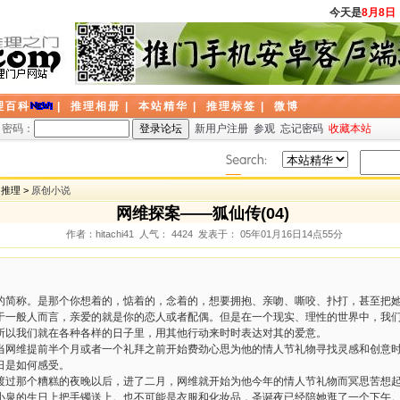
今天是
8月8日
，
理百科
|
推理相册
|
本站精华
|
推理标签
|
微博
密码：
新用户注册
参观
忘记密码
收藏本站
创推理 >
原创小说
网维探案——狐仙传(04)
作者：hitachi41 人气： 4424 发表于： 05年01月16日14点55分
的简称。是那个你想着的，惦着的，念着的，想要拥抱、亲吻、嘶咬、扑打，甚至把
于一般人而言，亲爱的就是你的恋人或者配偶。但是在一个现实、理性的世界中，我
所以我们就在各种各样的日子里，用其他行动来时时表达对其的爱意。
当网维提前半个月或者一个礼拜之前开始费劲心思为他的情人节礼物寻找灵感和创意
日是如何感受。
渡过那个糟糕的夜晚以后，进了二月，网维就开始为他今年的情人节礼物而冥思苦想
小泉的生日上把手镯送上。也不可能是衣服和化妆品，圣诞夜已经陪她逛了一个下午