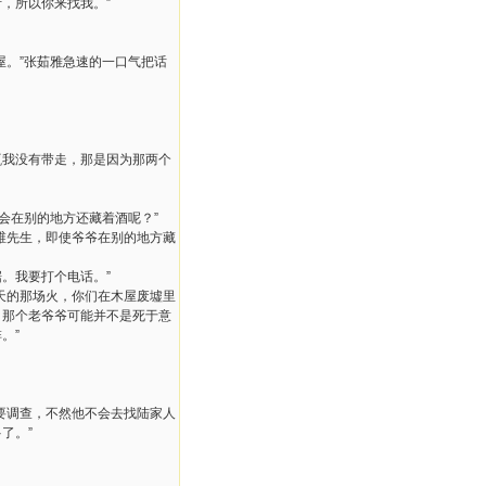
，所以你来找我。”
屋。”张茹雅急速的一口气把话
瓶我没有带走，那是因为那两个
会在别的地方还藏着酒呢？”
维先生，即使爷爷在别的地方藏
。我要打个电话。”
天的那场火，你们在木屋废墟里
，那个老爷爷可能并不是死于意
。”
要调查，不然他不会去找陆家人
了。”