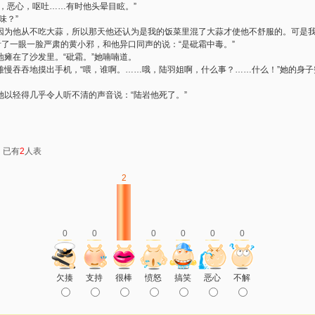
，恶心，呕吐……有时他头晕目眩。”
味？”
“因为他从不吃大蒜，所以那天他还认为是我的饭菜里混了大蒜才使他不舒服的。可是我
看了一眼一脸严肃的黄小邪，和他异口同声的说：“是砒霜中毒。”
瘫在了沙发里。“砒霜。”她喃喃道。
雅慢吞吞地摸出手机，“喂，谁啊。……哦，陆羽姐啊，什么事？……什么！”她的身
以轻得几乎令人听不清的声音说：“陆岩他死了。”
：已有
2
人表
2
0
0
0
0
0
0
欠揍
支持
很棒
愤怒
搞笑
恶心
不解