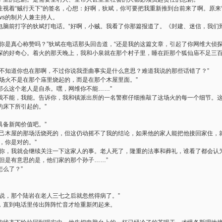
视着“贼行天下”的签名，心想：好啊，狄斌，你可要把我重新推到台前来了啊。原来
ews的制片人兼主持人。
电脑前打字的狄斌打电话。“好啊，小贼。我看了你那篇报道了。《封建、迷信，我们
你是真心称赞吗？”狄斌在电话那头回击道，“还是我的这篇文章，引起了你网维大侦探
么侦探的好奇心。着火的那天晚上，我和小泉就在那个村子里，睡在距那个狐仙庙不足三
我不知道你也在那啊，不过你说我歪曲事实是什么意思？难道我说的那些话错了？”
那场火不是在那个庙里烧起的，而是在那个木屋里面。”
“那么这个老人是自杀。嘿，网维你不能……”
什么我不能，我能。告诉你，我和镇派出所的一名警察仔细推敲了这场火的每一个细节。
的床下所引起的。”
具备新闻价值吧。”
自己木屋的那场活烧死的，但这仍动摇不了我的结论，如果他的家人能把他接回家住，就
，你是对的。”
是你，我就会继续关注一下这家人的事。老人死了，隆重的法事和葬礼，谁看了都会认
但是有意思的是，他们家的那个孙子……”
怎么了？”
说，那个陆岩在老人三七之后就忽然得病了。”
，直到电话里传出阵阵忙音才给重新闭起来。