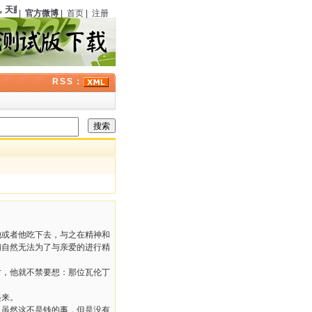
天藤真
（日本）诞辰
111
周年；
伊丽莎白·彼得斯
（美国）逝世
13
周年；历史上的今天
|
官方微博
|
首页
|
注册
RSS：
她或者他吃下去，与之在精神和
们自然无法为了与亲爱的进行精
时，他就不禁要想：那位瓦伦丁
起来。
。虽然这不是钱的事，但是没有