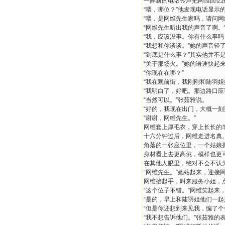
一阵新的电话铃声把网维回忆
“喂，哪位？”他发现电话显示
“喂，是网维先生家吗，请问网
“网维先生听出我的声音了啊。
“我，应该没事。你有什么事吗
“我想和你谈谈。”她的声音轻
“到底是什么事？”其实他并不
“关于那场火。”她的语速快起
“你现在在哪？”
“我在观前街，我刚刚和陆羽姐
“我明白了，好吧。那边路口应
“当然可以。”张茹雅说。
“好的，我现在出门，大概一
“谢谢，网维先生。”
网维套上厚毛衣，穿上长长的
十六分钟过后，网维走进名典
角落的一张座位里，一个姑娘
身材看上去更高佻，模样也更
在其他人眼里，绝对不会不认
“网维先生。”她站起来，迎接
网维抬起手，叫来服务小姐，
“这个位子不错。”网维笑起来
“是的，早上和陆羽姐他们一
“但是你还想到来见我，编了
“我不想告诉他们。”张茹雅的