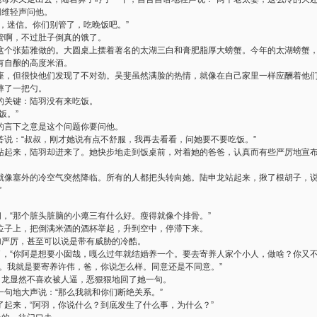
网维轻声问他。
，迷信。你们别管了，吃晚饭吧。”
管啊，不过肚子倒真的饿了。
这个张茹雅做的。大圆桌上摆着著名的太湖三白和膏肥脂厚大螃蟹。今年的太湖螃蟹
有自酿的高度米酒。
座，但很快他们发现了不对劲。吴斐虽然满脸的热情，就像在自己家里一样应酬着他
摔了一把勺。
的关键：陆羽没有来吃饭。
饭。”
的言下之意是这个问题你要问他。
答说：“叔叔，刚才她说有点不舒服，我再去看看，问她要不要吃饭。”
站起来，陆羽却进来了。她快步地走到饭桌前，对着她的爸爸，认真而有些严厉地宣布
就像塞外的冷空气突然降临。所有的人都把头转向她。陆申龙站起来，揪了根胡子，说
”
。
问，“那个脏头脏脑的小瘪三有什么好。瘦得就像个排骨。”
位子上，把倒满米酒的酒杯举起，升到空中，停滞下来。
加严厉，甚至可以说是带有威胁的冷酷。
了，“你阿是想要小囡哉，嘎么过年就结婚养一个。要去寄养人家个小人，做啥？你又不
系。我就是要寄养许伟，爸，你说怎么样。同意还是不同意。”
申龙显然不喜欢被人逼，恶狠狠地回了她一句。
句地大声说：“那么我就和你们断绝关系。”
了起来，“阿羽，你说什么？到底发生了什么事，为什么？”