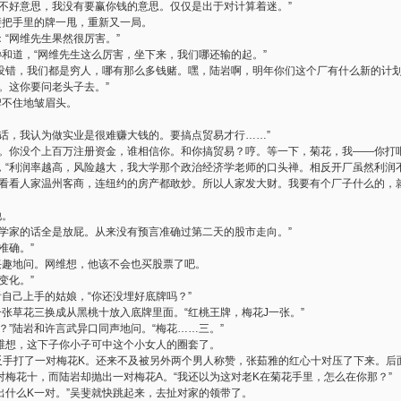
“不好意思，我没有要赢你钱的意思。仅仅是出于对计算着迷。”
斐把手里的牌一甩，重新又一局。
“网维先生果然很厉害。”
搀和道，“网维先生这么厉害，坐下来，我们哪还输的起。”
得没错，我们都是穷人，哪有那么多钱赌。嘿，陆岩啊，明年你们这个厂有什么新的计划
。这你要问老头子去。”
牌不住地皱眉头。
实话，我认为做实业是很难赚大钱的。要搞点贸易才行……”
金。你没个上百万注册资金，谁相信你。和你搞贸易？哼。等一下，菊花，我——你打
，“利润率越高，风险越大，我大学那个政治经济学老师的口头禅。相反开厂虽然利润
。看看人家温州客商，连纽约的房产都敢炒。所以人家发大财。我要有个厂子什么的，
他。
济学家的话全是放屁。从来没有预言准确过第二天的股市走向。”
准确。”
兴趣地问。网维想，他该不会也买股票了吧。
变化。”
看自己上手的姑娘，“你还没埋好底牌吗？”
一张草花三换成从黑桃十放入底牌里面。“红桃王牌，梅花J一张。”
？”陆岩和许言武异口同声地问。“梅花……三。”
维想，这下子你小子可中这个小女人的圈套了。
反手打了一对梅花K。还来不及被另外两个男人称赞，张茹雅的红心十对压了下来。后
梅花十，而陆岩却抛出一对梅花A。“我还以为这对老K在菊花手里，怎么在你那？”
出什么K一对。”吴斐就快跳起来，去扯对家的领带了。