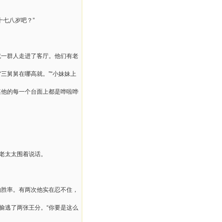
七八岁吧？”
就一群人走进了客厅。他们有老
三舅舅在哪高就。”“小妹妹上
其他的每一个台面上都是哗啦哗
村老太太围着说话。
的胜率。有两次他实在忍不住，
偷逃了两张王分。“你要是这么