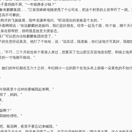
头子显得颇不屑。“一年能挣多少钱？”
对象有麒麟集团……”江泉笑眯眯地随便甩了个公司名，把这个村里的土皇帝吓了一跳
是高不可攀的。
改刚才的飞扬跋扈，陆申龙谦卑地问。“听说现在的老板是个女的。”
听着网维说：“你说麒麟的老板吗，我们是好朋友。经常一起见个面，吃个饭，聊个天什
江泉在那帮腔，很明显是故意大摆姿态。
家具厂可以想办法给麒麟集团供货了。”
子的生意经还真灵。他打了个哈哈，说：“说实话，陆老板，你们这地方可真好。我都
龙说，“不巧，三个月前也有个香港人来过，想要买了北山那五百亩地造别墅。和镇土地
里的一寸地都不能动。”
。她们的年纪都在五六十之间，年纪稍小一点的那个在包头布上插着一朵黄色的不知
”
今朝夜里十点钟你要喊我起来啊。”
得了，妈妈。”
亲。
”
饭啊？”
我烧给俚吃。”
吧。菊花啊，夜里不要忘记来喊我。”
她母亲又走出去，陆岩鼻子哼了一下，自言自语地轻声说：“两个老太婆，这么冷的天