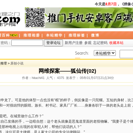
今天是
8月7日
，
《绣像小
理百科
|
推理相册
|
本站精华
|
推理标签
|
微博
密码：
新用户注册
参观
忘记密码
收藏本站
创推理 >
原创小说
网维探案——狐仙传(02)
作者：hitachi41 人气： 4375 发表于： 05年01月07日21点34分
陆申龙了。可是他的体型一点也没有“棍”的样子，倒反像是一只陀螺。五短的身材，
子和一对很凶悍的眼睛。族长、村书记、家具厂厂长……身兼各职于一体的老头走上前
是吧。在城里做什么工作？”
揉自己发痛的手，一边暗自想：这个老头就像是恶鬼道里面的老怪物嘛。“我妻子是个律
就是那种电视上出现的在审犯人时，帮他们说话的人？”
律师，这位可是大律师，是人家大公司的专业法律顾问。”