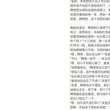
“是的。本来想找个女人可以
陆申龙不知是不是给呛到了，
网维把头摆到吴斐的肩膀上，
吴斐对着他哈哈一笑，举起一
邪恶，网维想，这个东西到底
晚饭结束后，网维和江泉终于
有少，有男有女，长相和打扮
张菊花咯咯笑着把一位位客人替
学了吗？”“十三表叔，第一次
忙呼完一阵，陆家大院的迎新
啦地堆砌着小方砖。为首的族
“嘿，网维，包分怎么样？”吴
“不行。”网维一挥手，一本正经
“嘿，你小子别死心眼了。难道
“别用激将法。”网维给自己倒
“胡说八道，高中里看你玩的呢
“自从那之后已经有十年没玩
“难道你还会忘了不成？”吴斐
“吴斐，网维先生不愿意，我
姑娘点点头，坐下来，和三个
网维确实是在撒谎，因为他不
还出口指点了一下。
“喂，你不是不会打吗？”吴
想教，不妨坐下来好好切磋。”