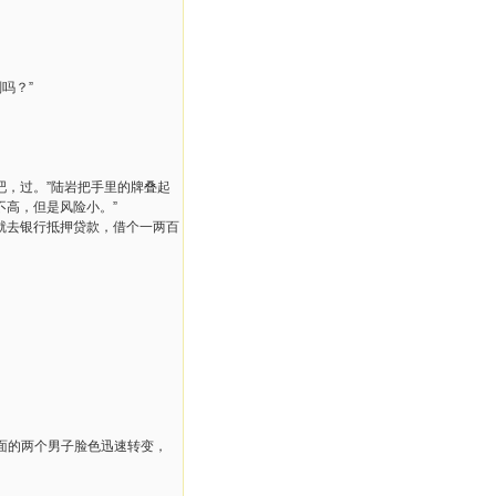
吗？”
吧，过。”陆岩把手里的牌叠起
不高，但是风险小。”
就去银行抵押贷款，借个一两百
面的两个男子脸色迅速转变，