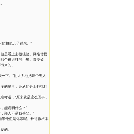
”
叫他和他儿子过来。”
，但是看上去很强健。网维估摸
到那个被追打的小鬼。骨瘦如
刻出来的。
去一下。”他大力地把那个男人
吴斐的嘴里，还从他身上翻找打
咆哮道，“原来就是这么回事，
，能说明什么？”
，那人不是我岳父。”
如果他们是远亲呢。长得像根本
怀疑的。