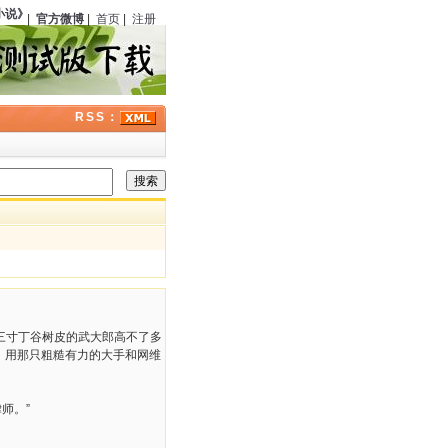
说》
（中国）第六期刊载《银光马案》
123
周年；曾在经典福尔摩斯剧集中饰演华生医
|
官方微博
|
首页
|
注册
RSS：
比三寸丁谷树皮的武大郎高不了多
，用那只粗糙有力的大手和网维
师。”