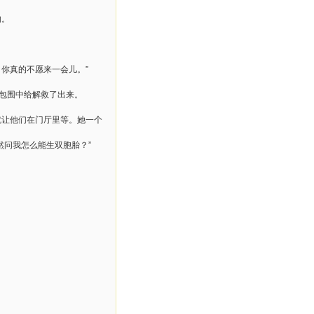
响。
你真的不愿来一会儿。”
的包围中给解救了出来。
就让他们在门厅里等。她一个
然问我怎么能生双胞胎？”