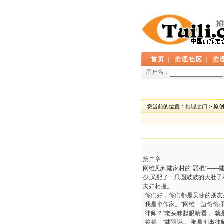
首页
|
推理社区
|
推
用户名：
您当前的位置：
推理之门
> 原
第二章
网维见到陆家村的“恶棍”——
少,又配了一只圆鼓鼓的大肚
夫妇相握。
“你们好，你们都是吴斐的朋友
“我是个作家。”网维一边偷偷
“律师？”老头眯起眼睛看，“
“爸爸。”陆羽说，“那是刑事