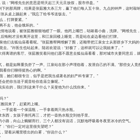
，说：“网维先生的意思是明天起三天元旦放假，股市停盘。”
剩下的那局牌，结果是张茹雅大杀三方，赢了他们每人五十块。九点的钟声，这时敲
张张从桌上蹦起来，“我忘了给爷爷送饭去。”
么，打牌要紧。”
再不去，他会饿坏的。”
无情地说着，被张茹雅狠狠地瞪了一眼。他闭上嘴巴，咕哝着小曲，洗牌。“网维先生，
好生后悔刚才没有离开这里，和江泉回楼上睡觉，而是站在桌边看他们打牌。
江泉他们去狐仙庙看看呢。”张茹雅帮网维解了围，还顺带把江泉女士从那群乡下大妈
觉去。”许医生也站起来。陆岩欢迎说：“好极了，这样就可以让我姐来了。”
大得离谱的客厅。张茹雅笑着问他们愿不愿意去狐仙庙看看，那对城市夫妻同意后，
气，都是如释重负舒了一声。江泉站在那小声埋怨着，发泄自己的不满。“那些女人竟
我看你们聊得挺热心的啊。”
方面，她们都很专注，似乎是把我当成著名的妇产科专家了。”
们还会把你当送子观音给你造庙立像呢。”
“说实在的，我们到这来干什么？吴斐他为什么找你来。”
吗？”
茹雅回来了，赶紧闭上嘴。
，一手提着一个保温瓶，一手拿着两只热水瓶。
拿东西，女孩子推托再三，才把一壶热水瓶交到他手里。
的小路，向山上蜿蜒而行。三个人都没有说话，沉默地呼吸着冬夜里冰冷的空气。
：“你们一定对这里很失望吧？”
气，望着从嘴里喷出的白雾，“你说什么？”
”