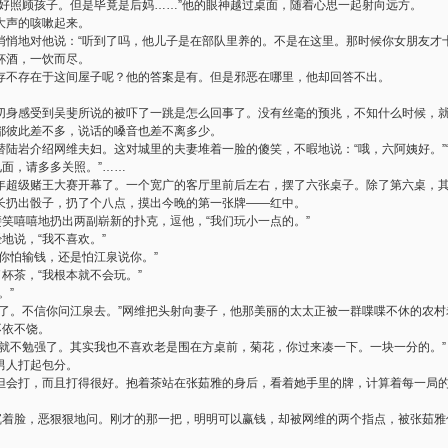
好好照顾孩子。但是毕竟是后妈……”他的眼神越过桌面，随着心思一起射向远方。
大声的咳嗽起来。
悄悄地对他说：“听到了吗，他儿子是在部队里养的。不是在这里。那时候你女朋友才十
杯酒，一饮而尽。
存不存在于这间屋子呢？他的答案是有。但是邪恶在哪里，他却回答不出。
切身感受到吴斐所说的被吓了一跳是怎么回事了。没有丝毫的预兆，不知什么时候，
都彼此差不多，说话的嗓音也差不离多少。
陆岩介绍网维夫妇。这对城里的夫妻堆着一脸的傻笑，不暇地说：“哦，六阿姨好。”“
见面，请多多关照。”……
年超级赌王大赛开幕了。一个宽广的客厅里前后左右，摆了六张桌子。除了第六桌，
长扔出骰子，扔了个八点，摸出今晚的第一张牌——红中。
斐笑嘻嘻地扔出两副崭新的扑克，逗他，“我们玩小一点的。”
地说，“我不喜欢。”
你怕输钱，还是怕江泉说你。”
了杯茶，“我根本就不会玩。”
。”
过了。不信你问江泉去。”网维把头射向妻子，他那美丽的太太正被一群喋喋不休的农
不依不饶。
们就不勉强了。其实我也不喜欢老是围在方桌前，菊花，你过来凑一下。一块一分的。”
男人打起包分。
但会打，而且打得很好。抱着茶站在张茹雅的身后，看着她手里的牌，计算着每一局
斐沉着脸，恶狠狠地问。刚才的那一把，明明可以赢钱，却被网维的两个指点，被张茹雅