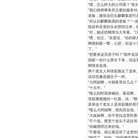
“哦，怎么样大的公司呢？”老
“我们律师事务所主要的服务
老板，建筑业巨头麒麟集团可
“你认识麒麟集团的老板？”一
陆岩和吴斐的头全部转过来，
“对，她还把网维当大哥看。”
“嘿，伯父。”吴斐说，“你的
网维斜眼一瞥，心想：你这小
了。”
“想要来这买房子吗？”陆申
国家一份什么禁令下来，说这
网维耸耸肩。
两个老女人和张茹雅走了进来
说话也像是蹦豆子一样。
“大阿姐啊，今朝夜里你几点？
“十点半。”
“嘎么到时我来喊你。菊花啊，
张茹雅微微的一红脸，说：“晓
原来这个老女人是张茹雅的母
“嘎么大阿姐啊，我先回去哉。
“大妹妹啊，你不登拉这里吃夜
“不个哉。窝里个老头子还拉等
“你喊俚阿过来好哉。”
“不要哉，就让菊花登了这里吃
“晓得了，妈妈。”张茹雅陪着