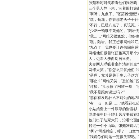
张茹雅呵呵笑着看他们狗咬狗
三个男人静下来，沉着脸打完
“啊呀，九点了。”张茹雅慌慌
“嘿，菊花，你管那老头子干什
“不行，已经八点了，真该死。
“少吃一顿饿不死他的。”陆岩
“我……”网维又很尴尬，他
“嘿，陆岩。我正想带网维和
“九点了，我也要让许伟回家睡
网维他们跟着张茹雅离开那个
人，迈着大步向厨房里走。
夫妻两人呼吸着室外清新的空
网维大笑，“你怎么回答她们？
“是啊，尤其是关于生儿子这
“哪止？”网维又笑，“恐怕她
“讨厌。”江泉揍了网维一拳，
“我不是跟你说过吗？”
“那你有发现什么不对劲的地方
“有一点，但是……”他看到张
小姑娘套上一件厚厚的滑雪衫
网维先生处于绅士风度要帮她
他们出了陆家大门，沿着北面
转过一个小山坳。张茹雅说话了
“啊？”网维站定，呼了一口空
“我说你们对这一定很失望吧。