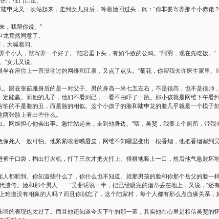
冷的，往门口走。
”陆申龙又一次站起来，走到女儿身后，等着她回过头，问：“你非要寄养那个小赤佬？
来，我帮你说。”
申龙竟然同意了。
前，大喊着问。
养个小人，就寄养一个好了。”陆岩垂下头，有如斗败的公鸡。“阿羽，现在先吃饭。”
。”女儿又说。
眼坐在座位上一直没动过的网维和江泉，又点了点头。“菊花，你帮我去许医生家里。
人。跟在张茹雅身后的是一对父子。男的身高一米七五左右，不是很高，也不是很帅
一定能赢。而他的儿子，他们不看则已，一看不由吓了一跳。那小孩就是网维下午看
害怕的不是脸的丑，而是脸的相似。这个小孩子的脸和陆申龙的脸几乎就是一个模子
这两张脸上看出些什么。
出。网维担心他会出事。急忙站起来，走到他身边。“喂，吴斐，我要上个厕所，带我
色像死人一般可怕。他紧紧咬着嘴唇皮，网维不知哪里变出一根香烟，他把香烟塞到
进裤子口袋，掏出打火机，打了三次才把火打上。狠狠地吸上一口，然后他气急败坏地
里面人都听到。你知道些什么了，你什么也不知道。就那男孩的脸和你那个岳父的脸一样
代遗传。她和那个男人……”吴斐话说一半，把已经吸完的烟蒂丢在地上，又说，“还有
界上难道没有相象的人吗？而且你别忘了，这个陆家村，每个人都有那么点血缘关系，
陆羽的表现也太过了。而且他还知道今天下午的那一幕，其实他在心里是相信吴斐的