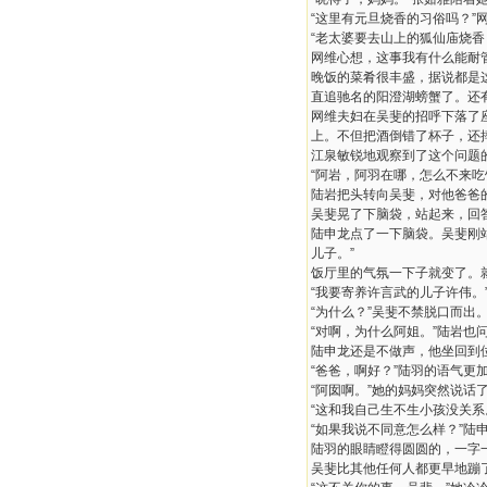
“这里有元旦烧香的习俗吗？”
“老太婆要去山上的狐仙庙烧香
网维心想，这事我有什么能耐
晚饭的菜肴很丰盛，据说都是
直追驰名的阳澄湖螃蟹了。还
网维夫妇在吴斐的招呼下落了
上。不但把酒倒错了杯子，还
江泉敏锐地观察到了这个问题
“阿岩，阿羽在哪，怎么不来吃
陆岩把头转向吴斐，对他爸爸
吴斐晃了下脑袋，站起来，回
陆申龙点了一下脑袋。吴斐刚
儿子。”
饭厅里的气氛一下子就变了。
“我要寄养许言武的儿子许伟。
“为什么？”吴斐不禁脱口而出
“对啊，为什么阿姐。”陆岩也
陆申龙还是不做声，他坐回到
“爸爸，啊好？”陆羽的语气更
“阿囡啊。”她的妈妈突然说话
“这和我自己生不生小孩没关
“如果我说不同意怎么样？”陆
陆羽的眼睛瞪得圆圆的，一字一
吴斐比其他任何人都更早地蹦