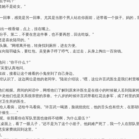
在乎吗？”
道她不是处女。”
是一回事，感觉是另一回事。尤其是当那个男人站在你面前，还带着一个孩子。妈的，
。
掏出一根香烟，点上，挂在嘴上。
友分手。第二，不要在意这件事，也不要再想，回去吃饭。”
还是喜欢陆羽的。”
头脑。”网维离开他，转身找到厕所，进去方便。
在向陆羽磕头，要红包。吴斐鼻子哼了哼气，走过去，从身上掏出一百块钱。
问：“你干什么？”
”吴斐认真地问。
叔叔，接着让这个难看的小鬼坐到了自己身边。
已经认识了。这边两位是他的老同学。”陆岩介绍说，“嘿，这位许言武医生是我们村里
他们相握。席间的闲话中，网维他们了解到原来许医生是在很小的时候被人丢到陆家
申龙他们也是关系很亲密的亲眷。十八岁的时候许言武带着红花去参军，成了村里的
村卫生所的医生。
但给人看病，还给牛马看病。”许言武一喝酒，脸就统统红，他的舌头也有些大，在那胡
针催生……”
里呢。依我看你在军队里面也做得不错啊，为什么退伍？”
磕在桌面上，看了一眼儿子，“还不是为了这个小崽子。他妈难产死了，我一个人在部队
笔安家费就回到这里。”
问。