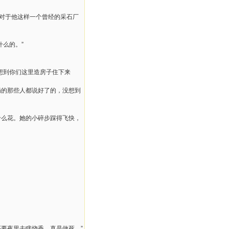
。对于他这样一个曾经的采石厂
么的。”
想到你们这里造房子住下来
局的那些人都说好了的，没想到
什么花。她的小碎步踩得飞快，
还要夜里去瞎烧香，真是做死。”