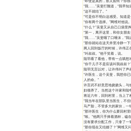
“即使是真的，那又如何？你很
“我……”吴斐打颤道，“我早知
“这不就结了。”
“可是你不明白这感受。知道
“你有两个选择。”网维对他说
“什么？”吴斐又从自己口袋里
“第一，离开这里，和你女朋
“我……”吴斐咽了口唾沫，“我
“那你就站在这天井里冷静一下
两人回到饭厅的时候，许伟正
“叫叔叔。”他干笑着，说。
陆羽看了看他，带有一点嗔怒地
“你干儿子不是应该叫我叔叔？
陆羽无言以对，让许伟叫了声
“许医生，这个吴斐，我想你
人的命。”
许言武不好意思地挠挠头，与
妇领养了。当然这个许家和陆
将近六年，回到村里，当上了
“我当年在部队里当医生，不
马产胎，不管多大的家伙，一
“那许医生，你为什么要回村
“唉。”他两只手捧着酒杯，
没有要求分配工作，只拿了一
“那你现在又结婚了？”网维又