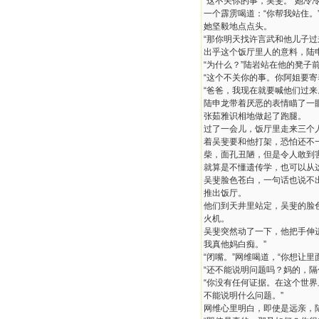
“这不关你的事，吴斐。”她冷
一个霹雳喝道：“你帮我站住。
她坚毅地点点头。
“那你明天找许言武和他儿子过
出乎这个饭厅里人的意料，陆
“为什么？”陆岩站在他的凳子
“这个不关你的事。你阿姐要寄
“爸爸，我现在就要喊他们过来
陆申龙带着厌恶的表情瞄了一
张茹雅识相地做起了跑腿。
过了一会儿，饭厅里走来三个
着吴斐要和他打架，恐怕还不
柴，面孔丑陋，但是令人敢到
就算是不懂遗传学，也可以从
吴斐脸色苍白，一句话也说不
推出饭厅。
他们到天井里站定，吴斐的脸
火机。
吴斐突然动了一下，他把手伸
我真他妈白痴。”
“闭嘴。”网维喝道，“你想让
“还不能说明问题吗？妈的，隔
“你没有任何证据。在这个世
不能说明什么问题。”
网维心里明白，即使是远亲，