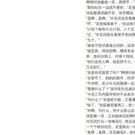
网维对他尴尬一笑，摆摆手，
“那你站在一边就不要吵。”吴
张茹雅显得颇不安，张开嘴说：
“是啊，是啊。”许言武也笑着
“哼。”吴斐抽着鼻子，“你说
“计划？能有什么计划。八十五
“过。”许言武医生看着手里的
“九十。”
“难道不想试着做点别的，说
“搞贸易，我也想啊。哪来资
来，放在台面上，对着十指说
“你们这些人啊，就是胆子小
万去炒汇。”
“吴斐你买股票了吗？”网维问
“全套牢了。妈妈的股市，经
“不对吧，至少今天的预测一定
“预测什么了？”连许医生也感
“今后三天内股市绝对不会发生
“为什么？”吴斐瞪大眼，又看
“快了。”张茹雅思量再三，把
“对啊。为什么，凭什么那么说
张茹雅一笑，立在她身后的网
许言武打出一张梅花Q，然后
一个个瞠目结舌。吴斐跟出一对
“臭牌，臭牌。没见梅花A，你