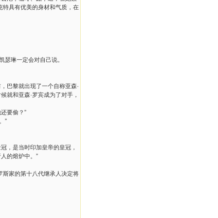
克特具有优美的身材和气质，在
道凯瑟琳一定会对自己说。
前，巴黎就出现了一个自称亚森·
候就和亚森·罗宾成为了对手，
还要偷？”
。”
金冠，是当时印加皇帝的皇冠，
人的熔炉中。”
罗斯家的第十八代继承人决定将