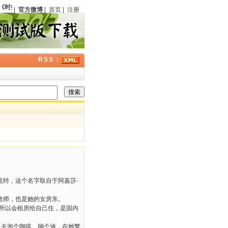
时务报》
（中国）第一册刊载《英国包探访喀迭医生案》
130
周年；
丹尼尔·凯斯
（美
|
官方微博
|
首页
|
注册
RSS：
克特，这个名字取自于阿嘉莎·
教师，也是她的女房东。
之所以会租房给自己住，是国内
出去泡个咖啡、蹦个迪，在她繁