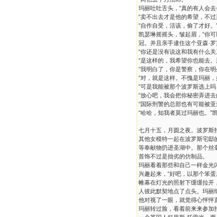
玛丽吐吐舌头，“真的有人会去
“卖不出去才是他的希望，不过
“自作自受，活该，偷了才好。
凯瑟琳摇摇头，皱起眉，“你
冠。并且亲手逮住这个亚森·罗
“你还是没有说这和我有什么关
“是这样的，我希望你也能去
“我明白了，你是警察，你在
“对，就是这样。不愧是玛丽，
“可是我能被那个波罗斯选上吗
“放心吧，我会把你秘密弄进去
“国际刑警的总部也有可能被亚
“哈哈，知我者莫过玛丽也。”
七月十五，月圆之夜。波罗斯
其他女模特一起在波罗斯宅邸
等奉献物扔进圣湖中。那个丝
首饰不过是拙劣的仿制品。
玛丽看着那些和自己一样金光
兴趣起来，“好吧，以那个笨蛋
帷幕在灯光的照射下缓缓拉开
人彼此默契地点了点头。玛丽
他对视了一眼，就觉得心怦怦
玛丽转过脸，看着前来来参加