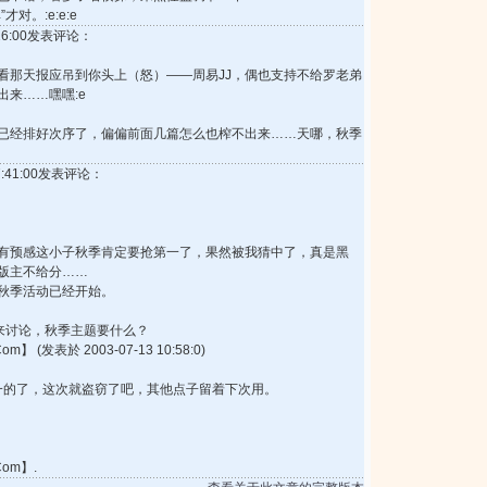
对。:e:e:e
1:26:00发表评论：
看那天报应吊到你头上（怒）——周易JJ，偶也支持不给罗老弟
出来……嘿嘿:e
已经排好次序了，偏偏前面几篇怎么也榨不出来……天哪，秋季
17:41:00发表评论：
有预感这小子秋季肯定要抢第一了，果然被我猜中了，真是黑
版主不给分……
秋季活动已经开始。
e:大家来讨论，秋季主题要什么？
】 (发表於 2003-07-13 10:58:0)
统一的了，这次就盗窃了吧，其他点子留着下次用。
Com】.