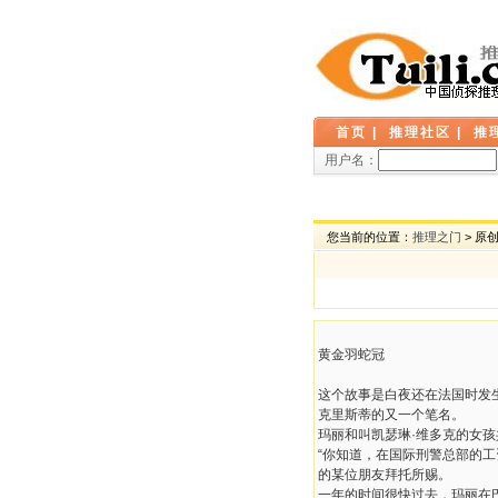
首页
|
推理社区
|
推
用户名：
您当前的位置：
推理之门
> 原
黄金羽蛇冠
这个故事是白夜还在法国时发
克里斯蒂的又一个笔名。
玛丽和叫凯瑟琳·维多克的女
“你知道，在国际刑警总部的
的某位朋友拜托所赐。
一年的时间很快过去，玛丽在