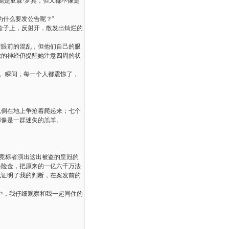
能是亚森·罗宾，但又都不像是
为什么要发公告呢？”
盒子上，反射开，散发出灿烂的
着眼前的混乱，但他们自己的眼
觉的神经仍提醒她注意四周的状
来。瞬间，每一个人都震惊了，
趴倒在地上争抢着爬起来；七个
都像是一群迷失的羔羊。
和竞标者演出这出被盗的皇冠的
保险金，把原来的一亿六千万法
也证明了我的判断，在案发前的
中，我仔细观察和我一起同住的