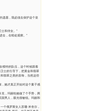
爷的遗愿，我必须去保护这个皇
士和侍女。”
进去，在暗处观察。”
了女模特的队伍，这个时候跟着
和卫士的引导下，把黄金和翡翠
金和翡翠之类的首饰，当然这些
候，她才真正开始对这个案子感
多克，玛丽给她做了个手势，两
英国男人，眼光很敏锐。玛丽和
一个俄罗斯女人苏珊·米舍尔，