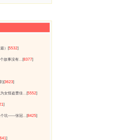
迷篇）
[
5532
]
这个故事没有…
[
8377
]
章)
[
3623
]
此为女怪盗曹佳…
[
5552
]
21
]
挖个坑——张冠…
[
8425
]
641
]