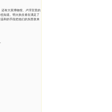
。还有大英博物馆、卢浮宫里的
你也知道。明火执仗者在满足了
样温和的手段把他们的东西拿来
。