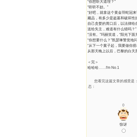
“你想听大道理？”
“听听不妨。”
“好吧，就拿这个黄金羽蛇冠
藏品，有多少是盗墓和破坏性
自己贪婪的胃口后，以法律给
送给失主，难道有什么错吗？”
“没有。”玛丽笑道，“阳光下
“你想要什么？”凯瑟琳警觉地
“从下一个案子起，我要做你搭
从那天晚上以后，巴黎的白天
＜完＞
哈哈哈……I'm No.1
您看完这篇文章的感受是
态：
0
惊讶