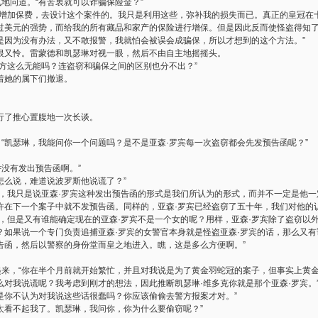
气地问道。“有苦衷就可以诈骗保险金？”
去增加保费，去设计这个案件的。我只是利用这些，弥补我的损失而已。真正的皇冠在
过美元的强势，而给我的所有藏品和家产的保险进行增保。但是因此反而使怪盗得知
是因为没有办法，又不敢报警，我就怕会被误会成骗保，所以才想到的这个方法。”
恨又怜。雷蒙德和凯瑟琳对视一眼，然后不由自主地摇摇头。
警方这么无能吗？连盗窃和骗保之间的区别也分不出？”
着她的属下们撤退。
行了推心置腹地一次长谈。
，“凯瑟琳，我能问你一个问题吗？是不是亚森·罗宾每一次盗窃都会先发预告函呢？”
并没有发出预告函啊。”
这怎么说，难道说波罗斯他说谎了？”
谎，我只是说亚森·罗宾这种发出预告函的形式是我们所认为的形式，而并不一定是他
许在下一个案子中就不发预告函。同样的，亚森·罗宾已经盗窃了五十年，我们对他的
人，但是又有谁能确定现在的亚森·罗宾不是一个女的呢？用样，亚森·罗宾除了盗窃以
？如果说一个专门负责追捕亚森·罗宾的女警官本身就是怪盗亚森·罗宾的话，那么又
告函，然后以警察的身份堂而皇之地进入。瞧，这是多么方便啊。”
笑起来，“你在半个月前就开始繁忙，并且对我说是为了黄金羽蛇冠的案子，但事实上黄
对我说谎呢？我考虑到刚才的想法，因此推断凯瑟琳·维多克你就是那个亚森·罗宾。
但是你不认为对我说这些话很蠢吗？你应该偷偷去警方报案才对。”
你太看不起我了。凯瑟琳，我问你，你为什么要偷窃呢？”