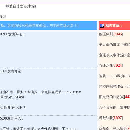
——希腊台球之谜(中篇)
母记
5条。评论内容只代表网友观点，与本站立场无关！）
相关文章：
0:26:00发表评论：
藤原剑川
[
3896
]
美人鱼的诅咒（解
童谣杀人事件(全)‘
乔迁之死
[
7924
]
2:45:00发表评论：
连载——13区(第三
怪盗迷踪整理版（
也不错，看多了名侦探，来点怪盗调节一下？:e:e:e
阳光岛的罪恶(4)
[
44
才对。:e:e:e
万圣节前夜，随便
受欢迎”评比吧？
邪魅红妆
[
6807
]
:55:00发表评论：
超短篇：寻人启事
[
9
不错，看多了名侦探，来点怪盗调节一下？:e:e:e