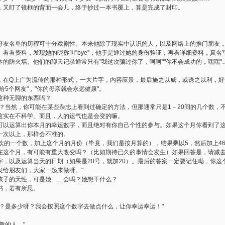
又盯了镜框的背面一会儿，终于抄过一本书覆上，算是完成了封印。
名单的历程可十分戏剧性。本来他除了现实中认识的人，以及网络上的推门朋友，
看看资料，发现她的昵称叫"bye"，他于是通过她的身份验证；再看详细资料，真名写
的防火墙。他们的聊天记录通常只有"我这次骗过你了，呵呵""你不会成功的，嘿嘿"…
Q上广为流传的那种形式，一大片字，内容应景，最后施之以威，或诱之以利，好
给5个网友"，"你的母亲就会永远健康"。
种无聊的东西吗？
当然，你可能在某些杂志上看到过确定的方法，但那通常只是1－20间的几个数，
这实在不科学。而且，人的运气也是会变的嘛。
运算出你本月的幸运数字，而且绝对有你自己个性的参与。如果这个月你看到了这
一次以上，那样会不准的。
的一个数，加上这个月的月份（毕竟，我们是按月算的），结果乘以5，然后加上46
在这个月，有可能有重大改变吗？（比如期待已久的事情会发生）如果回答是，请减去
字，以及运算当天的日期（如果是20号，就加20）。最后的答案一定要记住呦，你这
给朋友们，大家一起来做呀。"
子的天性，可是她……会吗？她想干什么？
，若有所思。
是多少呀？我会按照这个数字去做点什么，让你幸运幸运！"
趣的人。"