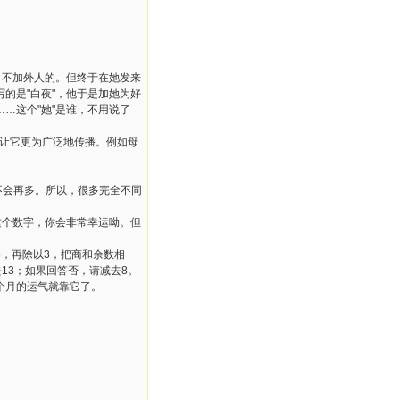
不加外人的。但终于在她发来
的是"白夜"，他于是加她为好
…这个"她"是谁，不用说了
让它更为广泛地传播。例如母
不会再多。所以，很多完全不同
个数字，你会非常幸运呦。但
，再除以3，把商和余数相
13；如果回答否，请减去8。
个月的运气就靠它了。