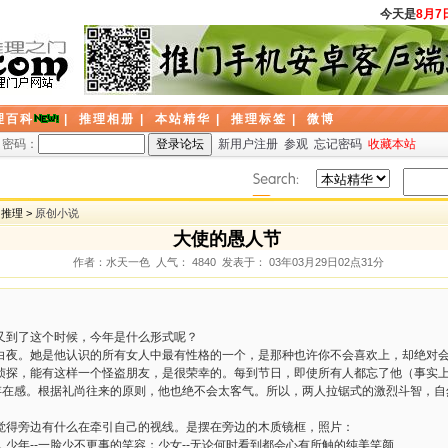
今天是
8月7日
理百科
|
推理相册
|
本站精华
|
推理标签
|
微博
密码：
新用户注册
参观
忘记密码
收藏本站
创推理 >
原创小说
大使的愚人节
作者：水天一色 人气： 4840 发表于： 03年03月29日02点31分
又到了这个时候，今年是什么形式呢？
。她是他认识的所有女人中最有性格的一个，是那种也许你不会喜欢上，却绝对会
侦探，能有这样一个怪盗朋友，是很荣幸的。每到节日，即使所有人都忘了他（事实
有存在感。根据礼尚往来的原则，他也绝不会太客气。所以，两人拉锯式的激烈斗智，
得旁边有什么在牵引自己的视线。是摆在旁边的木质镜框，照片：
年--一脸少不更事的笑容；少女--无论何时看到都会心有所触的纯美笑颜……