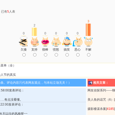
：已有
5
人表
3
2
0
0
0
0
0
欠揍
支持
很棒
愤怒
搞笑
恶心
不解
杀菜单（全）
愚人节的真实
5条。评论内容只代表网友观点，与本站立场无关！）
相关文章：
21:58:00发表评论：
网友侦探系列——
嘿……有点没看懂。
美人鱼的诅咒（6）
[
20:22:00发表评论：
摄影楼谋杀案
[
4185
]
水天以往的风格呀~~