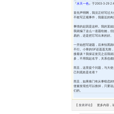
『
水天一色
』于2003-3-29 
首先声明啊，我没正经写过大
不敢写正规事件，我最近的构
事情的起因是这样。我的某姐
我就编了这么一道题给她，但
易的，还是把它写出来的好。
一开始想写谜题，后来怕黑路
不行。小寒的GF还遥遥无期
接着谈？我保证发完之后我就
多，不用我起名字，关系也都
而且，这里提个问题，与大使
己到底姓是名谁？
而且，如果推门有从事暗恋的
使被发现也可以推掉，只要说
们的。
【
发表评论
】 更多内容，