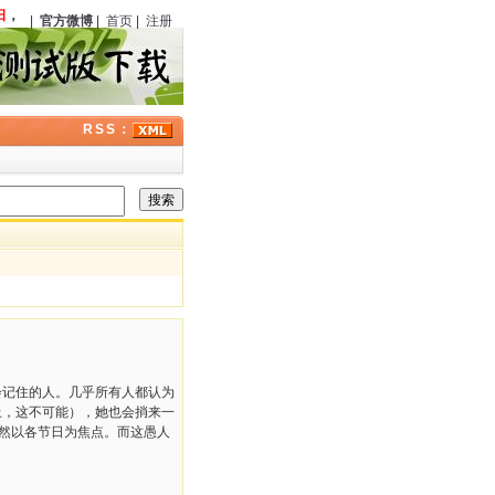
，
《绣像小说》
（中国）第六期刊载《银光马案》
123
周年；曾在经典福尔摩斯剧集
|
官方微博
|
首页
|
注册
RSS：
记住的人。几乎所有人都认为
上，这不可能），她也会捎来一
自然以各节日为焦点。而这愚人