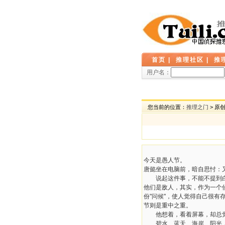
首页
|
推理社区
|
推
用户名：
您当前的位置：
推理之门
> 原
今天是愚人节。
唐懿坐在电脑前，暗自思忖：
说起这件事，不能不提到白夜
他们是敌人，其实，作为一个
份"问候"，使人觉得自己很
节则是重中之重。
他想着，看着屏幕，却总觉
碧水、蓝天、海岸、阳光，少