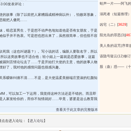
蛙声一片——阿飞
2:43:00发表评论：
溺死者（短篇推理
使的故事（除了以前把人家糟蹋成精神病以外），怕败坏形象，
思能把人傻死……
凶宅（二）
[
3629
]
妹，暗恋某男生，于是想不动声色地知道他是否有女朋友，于是
阳光岛的罪恶(3)
[
46
她似乎并不热衷。可是想也想出来了，虽然很简单，但也怪不容
美人鱼的诅咒(序章)
[
砍死我（这也叫谜题？）。写小说的话，编新人要取名字，所以
该隐号疑云(12)修订
，所以这类故事也不适合他；轻小姐上一篇就是恋爱故事，这篇
被踢到言情论坛去了……于是开始打大使的主意，他的故事人物
股（蛊）惑——（
摆好了，我对他的感情问题也很感兴趣。
关系暧昧纠缠不清……不是，是大使温柔美丽端庄贤淑的红颜知
MM，可以加工一下运用，我觉得这种方法还是不错的。而且即
是人家发给你的，而你不知情就好……毕竟，婆婆是这么教育我
查看关于此文章的完整版本
请点击进入论坛：【
进入论坛
】