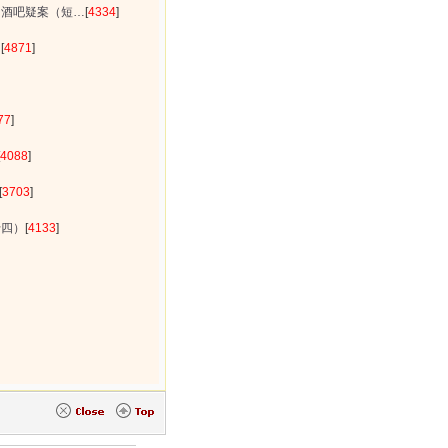
的酒吧疑案（短…
[
4334
]
）
[
4871
]
77
]
4088
]
[
3703
]
十四）
[
4133
]