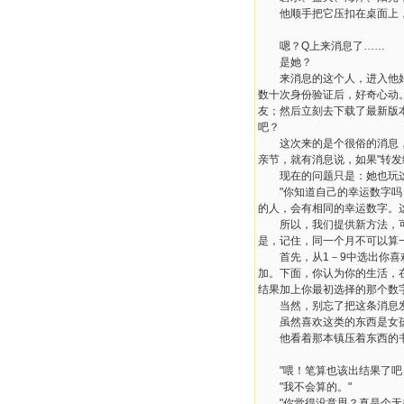
他顺手把它压扣在桌面上，
嗯？Q上来消息了……
是她？
来消息的这个人，进入他好友
数十次身份验证后，好奇心动。
友；然后立刻去下载了最新版本
吧？
这次来的是个很俗的消息，在
亲节，就有消息说，如果"转发
现在的问题只是：她也玩这
"你知道自己的幸运数字吗？
的人，会有相同的幸运数字。
所以，我们提供新方法，可以
是，记住，同一个月不可以算
首先，从1－9中选出你喜欢
加。下面，你认为你的生活，
结果加上你最初选择的那个数
当然，别忘了把这条消息发
虽然喜欢这类的东西是女孩
他看着那本镇压着东西的书
"喂！笔算也该出结果了吧？
"我不会算的。"
"你觉得没意思？真是个无