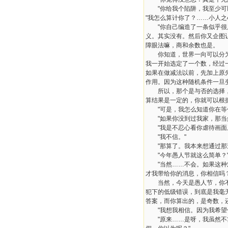
"你给我个陷阱，我至少可以
"我怎么算计你了？……小人之
"你自己编造了一条似乎很风
义。其实没有。然后你又企图
障眼法嘛，商和余数也是。
你知道，世界一向可以分为两
我一开始选定了一个数，经过
如果在做减法以前，先加上原
作用。因为这种随机条件一旦
所以，那个是与否的选择，才是
算结果是一定的，你就可以根
"可是，我怎么知道你在等
"如果你没到过我家，那当然
"我是不忍心看你虐待画面上
"我不信。"
"那算了。我本来想通过那道
"今年愚人节就这么简单？
"当然……不会。如果这种难
才我带给你的消息，你相信吗
当然，今天是愚人节，你不应
犯下的低级错误，到底是我毫
答案，而你算出的，是奇数，
"我想我相信。因为我希望你
"原来……是呀，我虽然不算