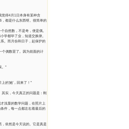
觉得4月1日本身有某种含
6，都是什么东西呀。很简单的
一个自然数，不是奇，便是偶。
们小学都毕了业，知道交换律。
关系。而月份和日子，起保护的
和一个偶数罢了。因为前面的计
。"
的'她'，回来了！"
。其实，今天真正的问题是：刚
才浅显的数学问题，在照片上
的条件，每一点都左右着最后的
话，依然是今天说的。它是真是