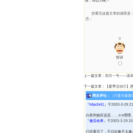
假，你以为呢？"
您看完这篇文章的感受是
态：
0
惊讶
上一篇文章：
四月一号——谋
下一篇文章：
【夏季活动①】
网友评论：
（只显示最新
『
hitachi41
』于2003-3-29 
白夜和她应该是……:e:e嘿
『
傻瓜哈希
』于2003-3-29 
已经看完了，不过好象不太象