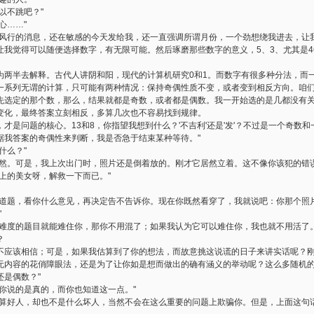
不跳吧？"
心……"
行的消息，还在敏感的今天发给我，还一直强调所谓月份，一个劲想绕我进去，让我
让我觉得可以随便选择数字，有无限可能。然后琢磨那些数字的意义，5、3、尤其是4
半去解释。古代人讲阴和阳，现代的计算机研究0和1。而数字有很多种分法，而
一系列无谓的计算，只可能有两种情况：保持奇偶性质不变，或者变到相反方向。咱
先选定的那个数，那么，结果就都是奇数，或者都是偶数。我一开始选的是几都没有
变化，最终答案立刻相反，多算几次也不容易找到规律。
问题的核心。13和8，你指望我想到什么？'不吉利'还是'发'？不过是一个奇数
据我答案的奇偶性来判断，我是否急于结束某种等待。"
什么？"
。可是，我上次出门时，照片还是倒着放的。刚才它居然立着。这不像你该犯的错误
的美女呀，解救一下而已。"
题，看你什么意见，再决定告不告诉你。现在你既然看穿了，我就说吧：你那个照片上
"
度的题目就能难住你，那你不用混了；如果我认为它可以难住你，我也就不用活了
？
该相信；可是，如果我估算到了你的想法，而故意挑这说谎的日子来讲实话呢？刚
无内容的花俏障眼法，还是为了让你如是想而做出的确有涵义的举动呢？这么多随机
还是偶数？"
说的是真的，而你也知道这一点。"
好人，却也不是什么坏人，当然不会在这么重要的问题上欺骗你。但是，上面这句