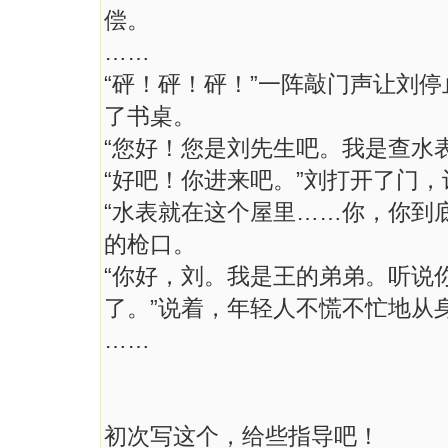
偿。
……
“砰！砰！砰！”一阵敲门声让刘
了书桌。
“您好！您是刘先生吧。我是查水
“好吧！你进来吧。”刘打开了门
“水表就在这个屋里……你，你到
的枪口。
“你好，刘。我是王的弟弟。听说
了。”说着，年轻人不慌不忙地从
……
初次写这个，给些指导吧！