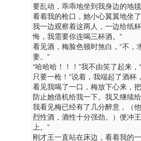
要乱动，乖乖地坐到我身边的地毯
看着我的枪口，她小心翼翼地坐
我一边观察着这两人，一边给纸杯
悔，我需要你连喝三杯酒。”
看见酒，梅脸色顿时煞白，“不，
妻。”
“哈哈哈！！！”我不由笑了起来
只要一枪！”说着，我端起了酒杯
看见我喝了一口，梅放下心来，
防止她借机给我一下。我又继续
我看见梅已经有了几分醉意，（
烈性酒，酒性十分强劲。）便冲王
上。”
刚才王一直站在床边，看着我的