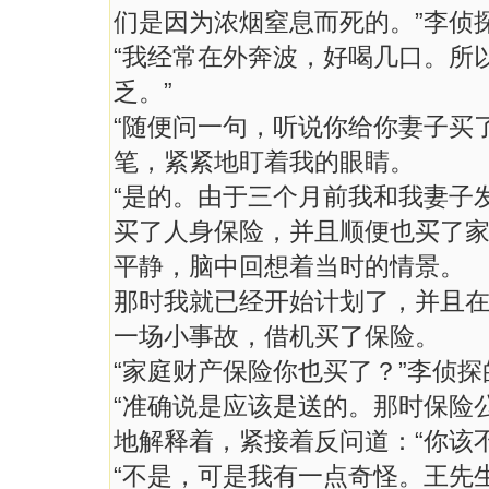
们是因为浓烟窒息而死的。”李侦
“我经常在外奔波，好喝几口。所
乏。”
“随便问一句，听说你给你妻子买
笔，紧紧地盯着我的眼睛。
“是的。由于三个月前我和我妻子
买了人身保险，并且顺便也买了家
平静，脑中回想着当时的情景。
那时我就已经开始计划了，并且
一场小事故，借机买了保险。
“家庭财产保险你也买了？”李侦
“准确说是应该是送的。那时保险
地解释着，紧接着反问道：“你该
“不是，可是我有一点奇怪。王先