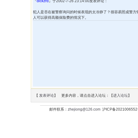
『
dickzrd
』于2002-7-26 23:14:00发表评论：
犯人是否在被警察询问的时候表现的太冷静了？很容易照成警方
人可以获得高额保险费的情况下。
【
发表评论
】 更多内容，请点击进入论坛：【
进入论坛
】
邮件联系：
zhejiong@126.com
沪ICP备202100655