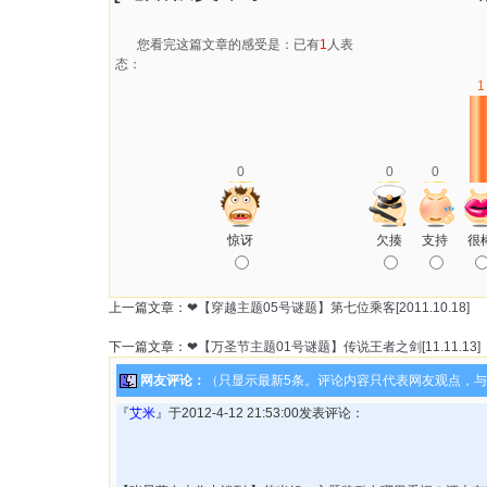
您看完这篇文章的感受是：已有
1
人表
态：
1
0
0
0
惊讶
欠揍
支持
很
上一篇文章：
❤【穿越主题05号谜题】第七位乘客[2011.10.18]
下一篇文章：
❤【万圣节主题01号谜题】传说王者之剑[11.11.13]
网友评论：
（只显示最新5条。评论内容只代表网友观点，
『
艾米
』于2012-4-12 21:53:00发表评论：