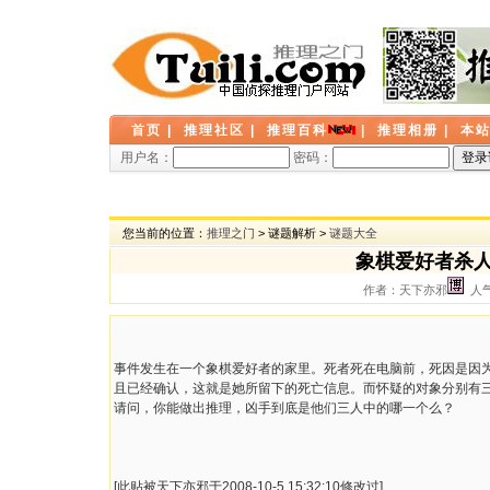
首页
|
推理社区
|
推理百科
|
推理相册
|
本
用户名：
密码：
您当前的位置：
推理之门
> 谜题解析 >
谜题大全
象棋爱好者杀人
作者：天下亦邪
人气：
事件发生在一个象棋爱好者的家里。死者死在电脑前，死因是因为要
且已经确认，这就是她所留下的死亡信息。而怀疑的对象分别有三
请问，你能做出推理，凶手到底是他们三人中的哪一个么？
[此贴被天下亦邪于2008-10-5 15:32:10修改过]