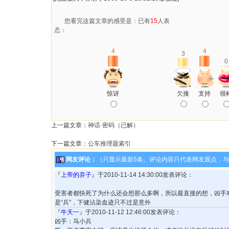
您看完这篇文章的感受是：已有
15
人表
态：
4
4
3
0
惊讶
欠揍
支持
很
上一篇文章：
神话·密码（已解）
下一篇文章：
公车推理题索引
网友评论：
（只显示最新5条。评论内容只代表网友观点，
『
上帝的弃子
』于2010-11-14 14:30:00发表评论：
受害者都快死了为什么还会想那么多啊，所以最直接的想，凶手
是“兵”，下健沾染血迹只不过是意外
『
牛天一
』于2010-11-12 12:46:00发表评论：
凶手：马小兵