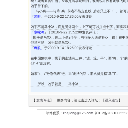
断：死者要害中招，应该是当场毙命的，或者说并没有足够的时
凶手留下的。
马小兵——马 和 兵 . 前者不能走直线 后者只上不下 ， 都
『
黑暗
』于2010-9-22 17:36:00发表评论：
凶手不是马小冰，而是另外两个，上下键可以拼成十字，而将和
『
章峻鸣
』于2010-9-22 15:52:00发表评论：
凶手是马XX，但上下是2个字，有很多人说是将xx，错！在中
但马不能，凶手就是马XX。
『
鹰眼
』于2009-9-14 18:26:00发表评论：
在中国象棋中，棋子的走法有三种，“进、退、平”，而“将、车”的
但“马”则没有。
如果“↑、↓”分别代表“进、退”走法的话，那么就是指“马”了。
所以，凶手就是——马小冰
【
发表评论
】 更多内容，请点击进入论坛：【
进入论坛
】
邮件联系：
zhejiong@126.com
沪ICP备202100655