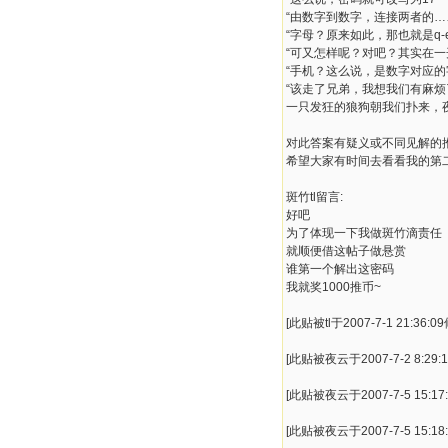
“由数字到数字，连接两者的…
“字母？原来如此，那也就是q-e
“可又怎样呢？对吧？其实在
“手机？这么说，是数字对应
“该走了兄弟，我想我们有麻烦
一只发狂的狼狗朝我们扑来，
对此答案有疑义或不同见解的
希望大家有时间去看看我的第
斑竹tl留言:
好吧
为了体现一下我做斑竹滴责任
就顺便借这帖子做悬赏
谁第一个解出这密码
我就奖1000推币~
[此贴被tl于2007-7-1 21:36:0
[此贴被夜云于2007-7-2 8:29:
[此贴被夜云于2007-7-5 15:17
[此贴被夜云于2007-7-5 15:18