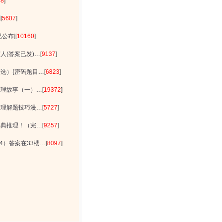
48
]
删
[
5607
]
公布]
[
10160
]
人(答案已发)…
[
9137
]
选）{密码题目…
[
6823
]
推理故事（一）…
[
19372
]
推理解题技巧漫…
[
5727
]
经典推理！（完…
[
9257
]
24）答案在33楼…
[
8097
]