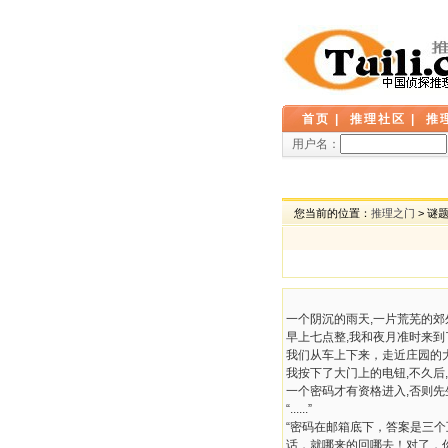
首页
|
推理社区
|
推
用户名：
您当前的位置：
推理之门
> 谜
一个阴沉的雨天,一片荒芜的郊外,一
早上七点整,我和夜月准时来
我们从车上下来，走近庄园的大门
我按下了大门上的电钮,不久后
一个密码才有资格进入,否则先
“......”
“密码在邮箱底下，答案是三
话，就哪来的回哪去！对了，