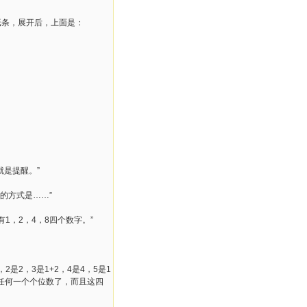
纸条，展开后，上面是：
是提醒。”
的方式是……”
1，2，4，8四个数字。”
2，3是1+2，4是4，5是1
表示任何一个个位数了，而且这四