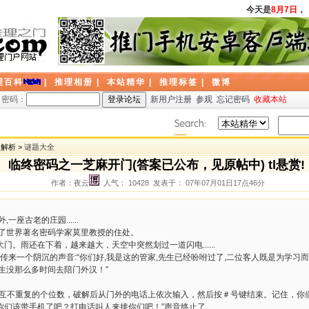
今天是
8月7日
，
理百科
|
推理相册
|
本站精华
|
推理标签
|
微博
密码：
新用户注册
参观
忘记密码
收藏本站
题解析 >
谜题大全
临终密码之一芝麻开门(答案已公布，见原帖中) tl悬赏!
作者：夜云
人气： 10428 发表于： 07年07月01日17点46分
座古老的庄园......
到了世界著名密码学家莫里教授的住处。
。雨还在下着，越来越大，天空中突然划过一道闪电......
,传来一个阴沉的声音:“你们好,我是这的管家,先生已经吩咐过了,二位客人既是为学习而
生没那么多时间去陪门外汉！”
个互不重复的个位数，破解后从门外的电话上依次输入，然后按＃号键结束。记住，你
你们该带手机了吧？打电话叫人来接你们吧！”声音终止了。