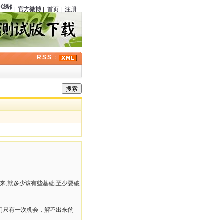
《绣像小说》
（中国）第六期刊载《银光马案》
123
周年；曾在经典福尔摩斯剧集中饰
|
官方微博
|
首页
|
注册
RSS：
来,就多少该有些基础,至少要破
们只有一次机会，解不出来的