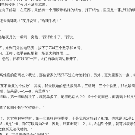
M当教授呢！”夜月不满地骂道。
走向了邮箱，在底部，果然有一个用胶带粘好的纸包。打开纸包，里面是一张折好的
还去看球呢！”夜月说道，“给我手机！”
”
给夜月的一瞬间，突然，“我译出来了。”我说。
下，来到门外的电话旁，按下了734三个数字和＃号。
闷、压抑，似乎在酝酿着一场更大的降雨……
忽然，伴着“吱呀”一声，大门自动向两边推开了。
解高难度的密码么？我想，那位管家的话只不过在考验我们，另外，更为重要的一点，就
个互不重复的个位数’，其实，我最原始的想法很简单，三组码，三个个位数，那么最简
后，结果是8—5—8，有重啊？”
组码，第一组码解决了，就简单多了。记得电话么？0—9十个键而已，而密码上却只有
略了这四个数字的特殊性。”
了。其实在解密码时，第一印象往往很重要，于是我再次想到了相加。也就是说1是1，2是
4，8是8，9是1+8，而0可以写为2+8，因此，只要出现1，2，4，8这四 个数，就可以
位数所无法代替的。”
5—8，可是要的是个位数啊？”