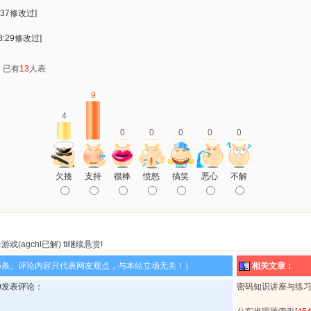
:37修改过]
8:29修改过]
：已有
13
人表
9
4
0
0
0
0
0
欠揍
支持
很棒
愤怒
搞笑
恶心
不解
(agchl已解) tl继续悬赏!
5条。评论内容只代表网友观点，与本站立场无关！）
相关文章：
9:00发表评论：
密码知识讲座与练