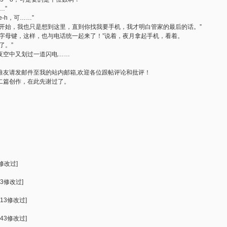
…”
-h，可……”
一开始，我也只是想到这里，直到你找我要手机，我才明白管家的最后的话。”
的字母键，这样，也与电话统一起来了！”说着，夜月拿起手机，看着。
了。”
夜空中又划过一道闪电……
推友请发邮件至我的站内邮箱,欢迎各位跟帖评论和批评！
二篇创作，在此先谢过了。
9修改过]
13修改过]
:13修改过]
:43修改过]