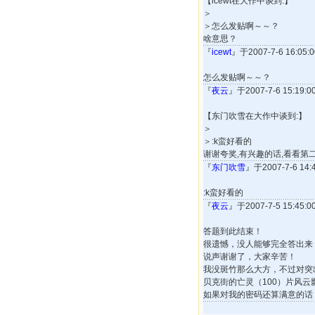
【icewt在大作中谈到:】
＞
＞怎么发贴啊～～？
啥意思？
『
icewt
』于2007-7-6 16:0
怎么发贴啊～～？
『
夜云
』于2007-7-6 15:1
【东门吹雪在大作中谈到:】
＞
＞:k蛮好看的
谢谢夸奖,有兴趣的话,看看第
『
东门吹雪
』于2007-7-6 1
:k蛮好看的
『
夜云
』于2007-7-5 15:4
答题到此结束！
很遗憾，没人能够完全答出来
说声谢谢了，大家辛苦！
我没斑竹那么大方，不过对突
贝克街的亡灵（100）片风云影
如果对我的密码还算满意的话