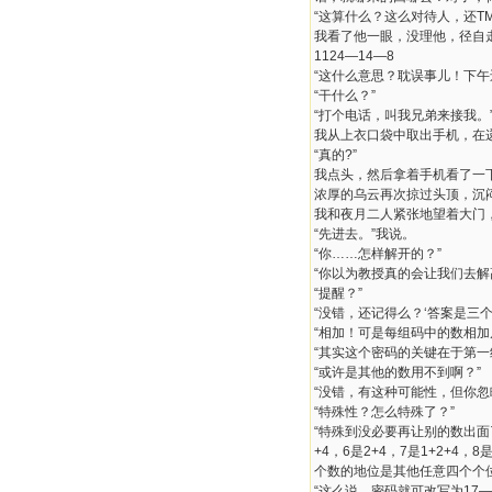
“这算什么？这么对待人，还T
我看了他一眼，没理他，径自
1124—14—8
“这什么意思？耽误事儿！下午
“干什么？”
“打个电话，叫我兄弟来接我。
我从上衣口袋中取出手机，在递
“真的?”
我点头，然后拿着手机看了一
浓厚的乌云再次掠过头顶，沉
我和夜月二人紧张地望着大门，
“先进去。”我说。
“你……怎样解开的？”
“你以为教授真的会让我们去
“提醒？”
“没错，还记得么？‘答案是三
“相加！可是每组码中的数相加
“其实这个密码的关键在于第一
“或许是其他的数用不到啊？”
“没错，有这种可能性，但你忽
“特殊性？怎么特殊了？”
“特殊到没必要再让别的数出面
+4，6是2+4，7是1+2+
个数的地位是其他任意四个个
“这么说，密码就可改写为17—