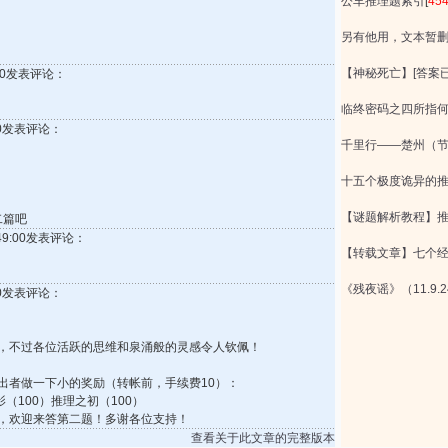
公车推理题索引
[
45
另有他用，文本暂
【神秘死亡】[答案已
5:00发表评论：
临终密码之四所指何
9:00发表评论：
千里行——楚州（节
十五个极度诡异的
【谜题解析教程】
二篇吧
4:49:00发表评论：
【转载文章】七个
《残夜谣》（11.9.
5:00发表评论：
，不过各位活跃的思维和泉涌般的灵感令人钦佩！
出者做一下小的奖励（转帐前，手续费10）：
（100）推理之初（100）
，欢迎来答第二题！多谢各位支持！
查看关于此文章的完整版本