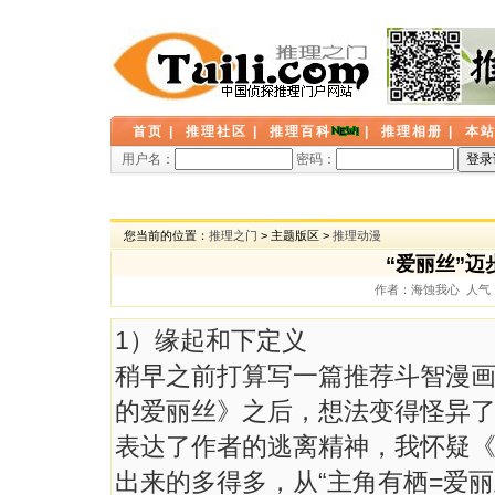
首页
|
推理社区
|
推理百科
|
推理相册
|
本
用户名：
密码：
您当前的位置：
推理之门
> 主题版区 >
推理动漫
“爱丽丝”迈
作者：海蚀我心 人气： 5
1）缘起和下定义
稍早之前打算写一篇推荐斗智漫
的爱丽丝》之后，想法变得怪异
表达了作者的逃离精神，我怀疑
出来的多得多，从“主角有栖=爱