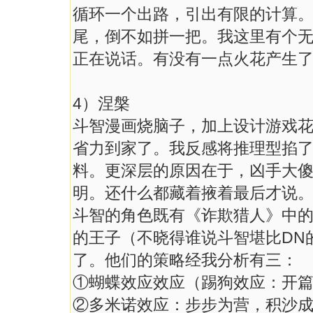
循环一个出路，引出有限的计算。
尾，倒不如拼一把。我这里有个
正在说话。有没有一点火花产生
4）涅槃
斗智漫画烧脑子，加上设计游戏
省力到家了。我反感将推理型掐
料。更深层的原因在于，凶手大
明。还什么都藏着掖着最后才说
斗智的角色既有《诈欺猎人》中的
的王子（不晓得谁说斗智堪比DN
了。他们的策略经我分析有三：
①蝴蝶效应效应（踢狗效应：开
②多米诺效应：步步为营，积沙