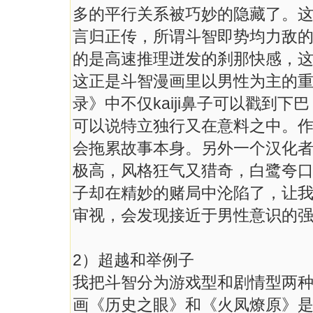
多的平行关系被巧妙的隐藏了。
言归正传，所谓斗智即势均力敌
的是高速推理迸发的刹那快感，
这正是斗智漫画里以男性为主的
录》中不仅kaiji鼻子可以戳到
可以说特立独行又在意料之中。
会拖累故事本身。另外一个汉化
极高，风格狂气又猎奇，白鹭夸
子却在精妙的赌局中沦陷了，让
审视，会发现接近于男性意识的
2）超越和举例子
我把斗智分为游戏型和剧情型两
画《历史之眼》和《火凤燎原》