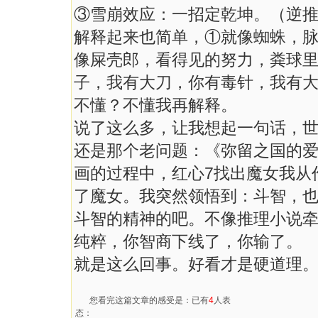
③雪崩效应：一招定乾坤。（逆
解释起来也简单，①就像蜘蛛，
像屎壳郎，看得见的努力，粪球
子，我有大刀，你有毒针，我有
不懂？不懂我再解释。
说了这么多，让我想起一句话，
还是那个老问题：《弥留之国的
画的过程中，红心7找出魔女我从
了魔女。我突然领悟到：斗智，
斗智的精神的吧。不像推理小说
纯粹，你智商下线了，你输了。
就是这么回事。好看才是硬道理
您看完这篇文章的感受是：已有
4
人表
态：