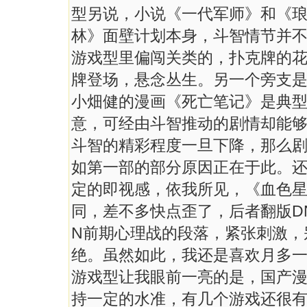
型另说，小说《一代军师》和《琅
林》面壁计划本身，斗智情节并
游戏型里偏闯关类的，扑克牌的
牌登场，悬念丛生。另一个旁支
小畑健的漫画《死亡笔记》是典
意，可经由斗智推动的剧情却能
斗智的精彩程度一旦下降，那么剧
如第一部的部分原因正在于此。
定的即视感，依我所见，《血色
同，差不多快点歪了，后者翻版D
N前期心理战的段落，紧张刺激，
绝。虽然如此，我还是喜欢月多一些。
游戏型让我眼前一亮的是，国产
持一定的水准，有几个游戏还很