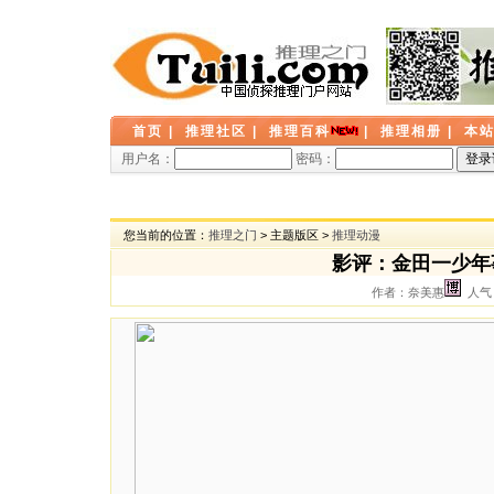
首页
|
推理社区
|
推理百科
|
推理相册
|
本
用户名：
密码：
您当前的位置：
推理之门
> 主题版区 >
推理动漫
影评：金田一少年
作者：奈美惠
人气：