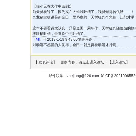
【喵小元在大作中谈到:】
前天就看过了，因为实在太难以吐槽了，我就懒得传优酷——！
九龙秘宝据说是新金田一里垫底的，天树征丸个悲催，江郎才尽
这本不要看得太认真，只是金田一周年作，天树征丸随便编的故
糊吐槽吐槽，最喜欢中元吐槽了。
『
辅
』于2013-1-19 9:43:00发表评论：
对动漫不感冒的人觉得，金田一就是得看动漫才行啊。
【
发表评论
】 更多内容，请点击进入论坛：【
进入论坛
】
邮件联系：
zhejiong@126.com
沪ICP备202100655