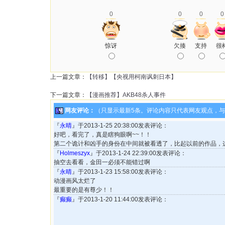
0
0
0
0
惊讶
欠揍
支持
很
上一篇文章：
【转移】【央视用柯南讽刺日本】
下一篇文章：
【漫画推荐】AKB48杀人事件
网友评论：
（只显示最新5条。评论内容只代表网友观点，
『
永晴
』于2013-1-25 20:38:00发表评论：
好吧，看完了，真是瞎狗眼啊~~！！
第二个诡计和凶手的身份在中间就被看透了，比起以前的作品，
『
Holmeszyx
』于2013-1-24 22:39:00发表评论：
抽空去看看，金田一必须不能错过啊
『
永晴
』于2013-1-23 15:58:00发表评论：
动漫画风太烂了
最重要的是有尊少！！
『
癫癫
』于2013-1-20 11:44:00发表评论：