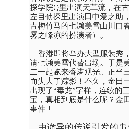
探学院Q里出演天草流，在
左目侦探里出演田中爱之助
青梅竹马的七濑美雪由川口
雾之峰凉的扮演者）。
香港即将举办大型服装秀
请
七濑美雪代替出场。于是
二一起跑来香港观光。正当
而失去了踪影！不久，金田
出现了
“毒龙”
字样
，连续的
宝，真相到底是什么呢？金
事件！
由诡异的传说引发的事