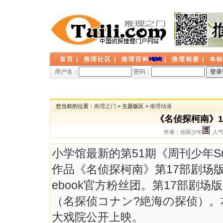
首页
|
推理社区
|
推理百科
|
推理相册
|
本
用户名：
密码：
您当前的位置：
推理之门
> 主题版区 >
推理动漫
《名侦探柯南》
作者：侦探少年
人气：
小学馆最新的第51期《周刊少年S
作品《名侦探柯南》第17部剧场版
ebook官方粉丝团。第17部剧
（名探侦コナン?絶海の探侦）。本
大戏院公开上映。