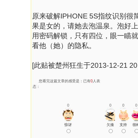
原来破解IPHONE 5S指纹识
果是女的，请她去泡温泉。泡好
用密码解锁，只有四位，眼一瞄
看他（她）的隐私。
[此贴被楚州狂生于2013-12-21 20
您看完这篇文章的感受是：已有
0
人表
态：
0
0
0
0
惊讶
欠揍
支持
很