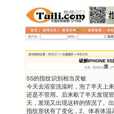
首页
|
推理社区
|
推理百科
|
推理相册
|
本
用户名：
密码：
您当前的位置：
推理之门
> 主题版区 >
本格沙龙
破解IPHONE 
作者：楚州狂生
人气：
5S的指纹识别相当灵敏
今天去浴室洗澡时，泡了半天上
还是不管用。后来歇了半天发现
天，发现又出现这样的情况了。出
指纹形状有了变化，2、体表体温