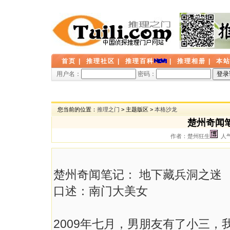
首页
|
推理社区
|
推理百科
|
推理相册
|
本
用户名：
密码：
您当前的位置：
推理之门
> 主题版区 >
本格沙龙
楚州奇闻
作者：楚州狂生
人气：
楚州奇闻笔记： 地下藏兵洞之迷
口述：南门大美女
2009年七月，男朋友有了小三