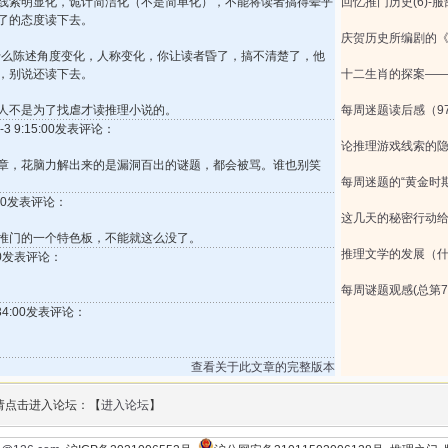
线索明显化，诡计简洁化（不是简单化），不能将读者搞得晕乎
回忆推门历史(6)-
了的态度读下去。
庆贺历史所编剧的
什么陈述角度变化，人称变化，你让读者昏了，搞不清楚了，他
，别说还读下去。
十二生肖的探案—
人不是为了找虐才读推理小说的。
每周迷题读后感（97
-3 9:15:00发表评论：
论推理游戏线索的
章，花脑力解出来的是漏洞百出的谜题，都会被骂。谁也别笑
每周迷题的“黄金时期
4:00发表评论：
这几天的秘密行动
推门的一个特色板，不能就这么没了。
推理文学的发展（
1:00发表评论：
每周谜题观感(总第71
9:34:00发表评论：
查看关于此文章的完整版本
请点击进入论坛：【
进入论坛
】