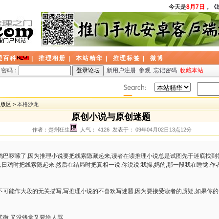
今天是
8月7日
，
《
理百科
|
推理相册
|
本站精华
|
推理标签
|
微博
密码：
新用户注册
参观
忘记密码
收藏本站
题版区 >
本格沙龙
原创小说与原创迷题
作者：楚州狂生
人气： 4126 发表于： 09年04月02日13点12分
鸡巴啰嗦了,因为推理小说要把线索隐藏起来,读者在读推理小说总是试图先于迷底找到
头日鸡时把线索隐起来.然后在结局时把真相一说,你说说:我操,妈的,那一段我在睡觉.作
可能作大段的无关描写,写推理小说的不喜欢写迷题,因为要接受读者的质疑,如果你的
微.又没钱拿又要给人骂.