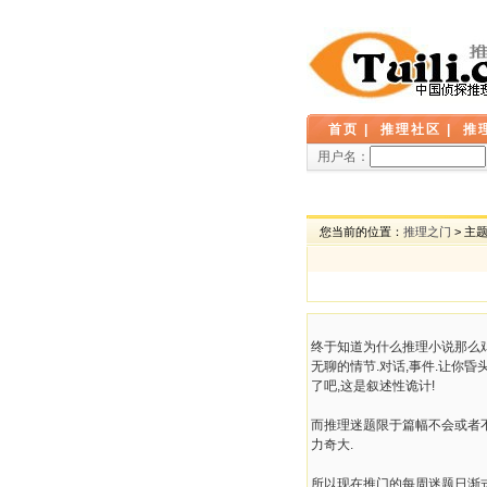
首页
|
推理社区
|
推
用户名：
您当前的位置：
推理之门
> 主
终于知道为什么推理小说那么
无聊的情节.对话,事件.让你昏
了吧,这是叙述性诡计!
而推理迷题限于篇幅不会或者不
力奇大.
所以现在推门的每周迷题日渐式