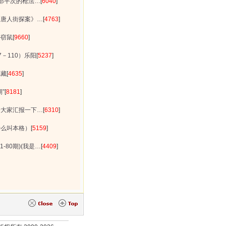
服部平次的枪法…
[
6040
]
《唐人街探案》…
[
4763
]
—窃鼠
[
9660
]
－110）乐阳
[
5237
]
隐藏
[
4635
]
”
[
8181
]
给大家汇报一下…
[
6310
]
什么叫本格）
[
5159
]
-80期)(我是…
[
4409
]