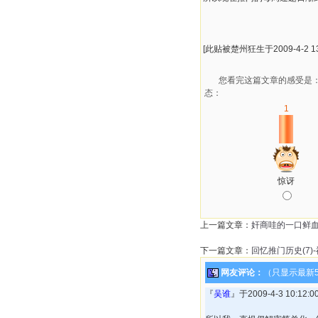
[此贴被楚州狂生于2009-4-2 13
您看完这篇文章的感受是
态：
1
惊讶
上一篇文章：
奸商哇的一口鲜
下一篇文章：
回忆推门历史(7
网友评论：
（只显示最新
『
吴谁
』于2009-4-3 10:1