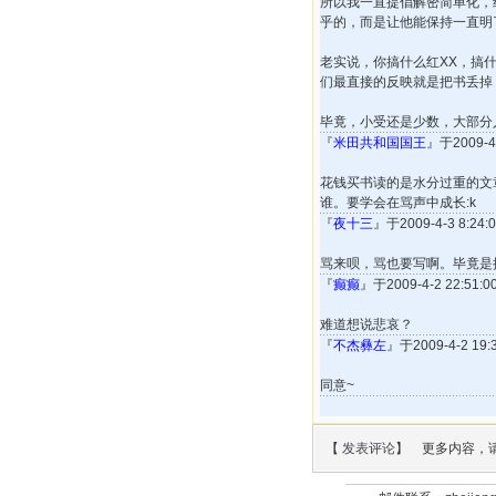
所以我一直提倡解密简单化，
乎的，而是让他能保持一直明
老实说，你搞什么红XX，搞
们最直接的反映就是把书丢掉
毕竟，小受还是少数，大部分
『
米田共和国国王
』于2009-4
花钱买书读的是水分过重的文
谁。要学会在骂声中成长:k
『
夜十三
』于2009-4-3 8:2
骂来呗，骂也要写啊。毕竟是
『
癫癫
』于2009-4-2 22:5
难道想说悲哀？
『
不杰彝左
』于2009-4-2 1
同意~
【
发表评论
】 更多内容，