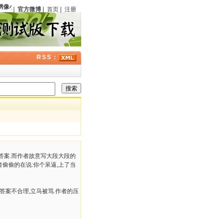
绣像小说》
（中国）第六期刊载《银光马案》
123
周年；曾在经典福尔摩斯剧集中饰演
|
官方微博
|
首页
|
注册
RSS：
答案.而作者故意写大段大段的
者偷偷的在说:你个呆逼,上了当
答案不合理,立马被骂.作者的压