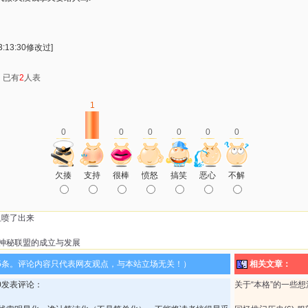
:13:30修改过]
：已有
2
人表
1
0
0
0
0
0
0
欠揍
支持
很棒
愤怒
搞笑
恶心
不解
血喷了出来
)-神秘联盟的成立与发展
5条。评论内容只代表网友观点，与本站立场无关！）
相关文章：
2:00发表评论：
关于“本格”的一些想