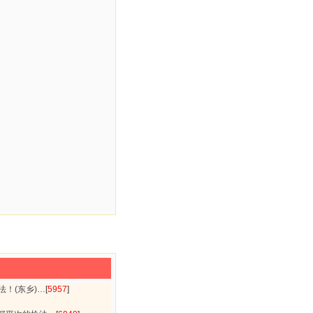
法！(东乡)…
[
5957
]