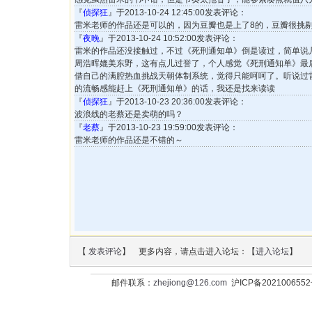
『
侦探狂
』于2013-10-24 12:45:00发表评论：
雷米老师的作品还是可以的，因为豆瓣也是上了8的，豆瓣很挑
『
夜晚
』于2013-10-24 10:52:00发表评论：
雷米的作品还没接触过，不过《死刑通知单》倒是读过，简单说
周浩晖媲美东野，这有点儿过誉了，个人感觉《死刑通知单》最
借自己的满腔热血挑战天朝体制系统，觉得只能呵呵了。听说过
的流畅感能赶上《死刑通知单》的话，我还是找来读读
『
侦探狂
』于2013-10-23 20:36:00发表评论：
波浪线的老蔡还是卖萌的吗？
『
老蔡
』于2013-10-23 19:59:00发表评论：
雷米老师的作品还是不错的～
【
发表评论
】 更多内容，请点击进入论坛：【
进入论坛
】
邮件联系：
zhejiong@126.com
沪ICP备202100655