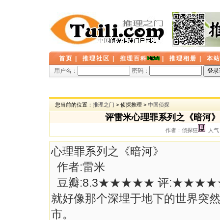
首页
|
推理社区
|
推理百科
|
推理相册
|
本
用户名：
密码：
您当前的位置：
推理之门
> 侦探推理 >
中国侦探
评雷米心理罪系列之《暗河》
作者：侦探狂
人气：
心理罪系列之《暗河》
作者:雷米
豆瓣:8.3★★★★★ 评:★★★★
就好像那个深埋于地下的世界突
市。