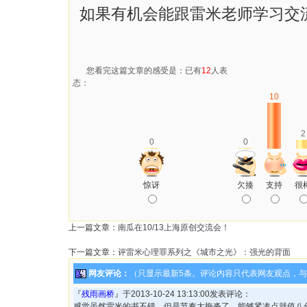
如果有机会能跟雷米老师学习交
您看完这篇文章的感受是：已有
12
人表
态：
10
2
0
0
惊讶
欠揍
支持
很
上一篇文章：
南瓜在10/13上海原创交流会！
下一篇文章：
评雷米心理罪系列之《城市之光》：强光的背面
网友评论：
（只显示最新5条。评论内容只代表网友观点，
『
残雨画桥
』于2013-10-24 13:13:00发表评论：
感觉虽然雷米的书不错，但是节奏太拖沓了，能够紧凑点就值八