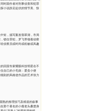
。同时因作者对刑事侦查和犯罪
侦探小说跌宕起伏的情节美、惊
中矩，描写案发翡翠湖，市局
据，锁住罪犯，罗飞带领着侦察
年轻侦察员或时尚或机敏或风趣
的回国专家耀眼科技明星在不
不住自己的小毛病：爱贪小便
雕细刻的风格使作品的艺术张力
圆熟的推理技巧及精道的叙事
现在那个著名的小瘦老头桑楚身
那个“无脸人”的塑造堪称精