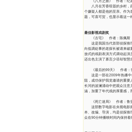
《八月之旅》 作者：纪
八月在芳香喧嚣的乡村，薛庆
个嫌疑人都是他的至亲。作为
题，可喜可贺，也显示着这一
最佳影视戏剧奖
《古宅》 作者：陈佩斯
这是我国当代首部侦探推理戏
向低调处事的老探长被请来破
放式的戏剧表演方式调动起演
还出色主演了寡言少语却智慧
《最后的99天》 作者：
这是一部在2009年热播中
阻，成功保护我党邀请的重要
长河的波澜涌动中把观众注意
涵，加重了年代戏的厚重感，
《死亡迷局》 作者：鲁坚
这部数字电影在央视电影频道
本、改编、导演，均是侦探推
众在90分钟播映时间内保持