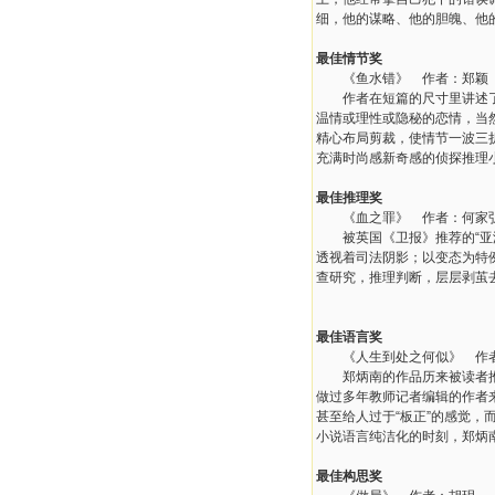
细，他的谋略、他的胆魄、他
最佳情节奖
《鱼水错》 作者：郑颖
作者在短篇的尺寸里讲述了一
温情或理性或隐秘的恋情，当
精心布局剪裁，使情节一波三
充满时尚感新奇感的侦探推理
最佳推理奖
《血之罪》 作者：何家
被英国《卫报》推荐的“亚洲
透视着司法阴影；以变态为特
查研究，推理判断，层层剥茧
最佳语言奖
《人生到处之何似》 作者
郑炳南的作品历来被读者推崇
做过多年教师记者编辑的作者
甚至给人过于“板正”的感觉，
小说语言纯洁化的时刻，郑炳
最佳构思奖