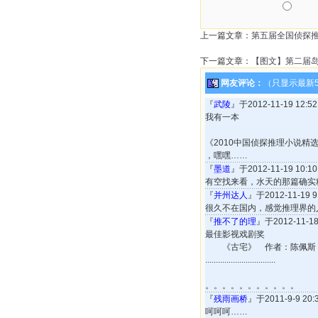
上一篇文章：
第五届全国侦探
下一篇文章：
【图文】第二届
网友评论：
（只显示最新
『
武陵
』于2012-11-19 12:
我有一本
《2010中国侦探推理小说精
，嘿嘿……
『
墨道
』于2012-11-19 10:
有空找来看，水天的那篇确实
『
并州达人
』于2012-11-19
很久不在国内，感觉推理界的
『
推不了的理
』于2012-11-1
最佳影视戏剧奖
《古宅》 作者：陈佩斯
.................................
。。。。。。。。。。。
『
残雨画桥
』于2011-9-9 2
呵呵呵……