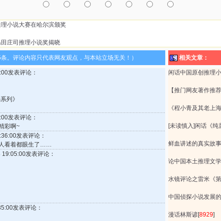
推理小说大赛在哈尔滨颁奖
岛田庄司推理小说奖揭晓
5条。评论内容只代表网友观点，与本站立场无关！）
相关文章：
52:00发表评论：
闲话中国原创推理
【推门网友著作推
选系列》
《程小青及其老上
10:00发表评论：
[未读慎入]闲话《
精彩啊~
 9:36:00发表评论：
鲜血讲述的真实故
人看着都眼生了……
8 19:05:00发表评论：
论中国本土推理文
水镜评论之雷米《
中国侦探小说发展
0:35:00发表评论：
漫话林斯谚
[
8929
]