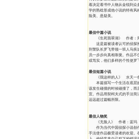
着决定着书中人物从金锐到众
学的熟稔形成他小说的特有风
险美、悬疑美。
最佳中篇小说
《生死翡翠湖》 作者：
这是篇被读者认可的侦探推理
刑警队长罗飞带领一班人马疾
员一步步向真相靠拢。作品不
或笃实，他们多样的个性使罗
最佳短篇小说
《我这样的人》 水天一
本篇描写一个生活在底层的小
该发生碰撞的时候碰撞了，而
宜。作品用契柯夫式的手法简
远远超过篇幅所限。
最佳人物奖
《无脸人》 作者：蓝玛
作为当代中国侦探小说创作领
手法使作品极受读者的欢迎。
上，他经常拿自己犯下的错误