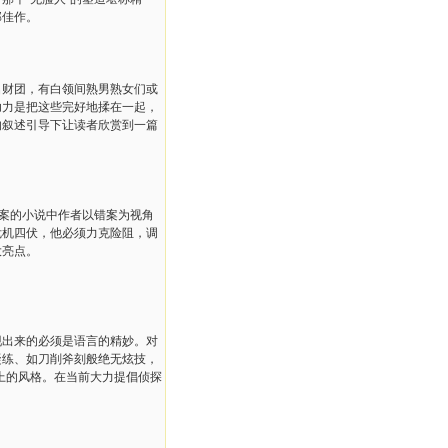
部佳作。
财团，有白领间熟男熟女们或
功力是把这些完好地揉在一起，
的叙述引导下让读者欣赏到一篇
案的小说中作者以错案为视角
危机四伏，他必须力克险阻，调
大亮点。
出来的必须是语言的精妙。对
凝练、如刀削斧刻般绝无炫技，
作上的风格。在当前大力提倡侦探