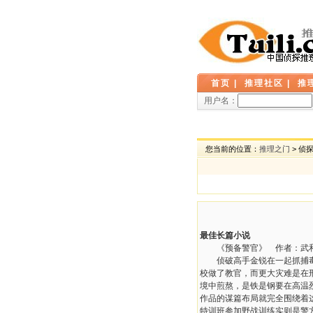
首页
|
推理社区
|
推
用户名：
您当前的位置：
推理之门
> 侦
最佳长篇小说
《预备警官》 作者：武
侦破高手金锐在一起抓捕毒犯
校做了教官，而更大灾难是在
境中煎熬，是铁是钢要在高温
作品的谋篇布局就完全围绕着
特训班参加野战训练实则是警