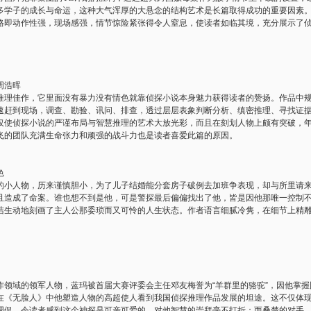
多学子的成长与命运，这种大气浑厚的大悬念的结构艺术是长篇取得成功的重要因素
格即动作性强，现场感强，情节惊险紧张得令人窒息，使读者如临其境，充分展示了
周浩晖
佳作，它里面没有暴力没有情色就靠侦探小说本身魅力获得读者的赞扬。作品中规
速赶到现场，调查、勘验、讯问、排查，透过层层表象判断分析、缜密推理、寻找证
仅使侦探小说的严谨布局与智慧推理的艺术大放光彩，而且在刻划人物上颇有突破，
飞的团队充满生命张力和顽强的战斗力也是读者喜爱此篇的原因。
色
人物，历来谨慎胆小，为了儿子结婚能分套房子破例去加班争表现，却与所里请来
且造成了命案。谁也想不到是他，可是警探最后偏偏找出了他，皆是因他那唯一控制
洁生动地刻画了主人公那委琐而又可怜的人生状态。作者语言细腻冷隽，在细节上精
域的领军人物，蓝玛被首届大赛评委会主任邓友梅誉为“羊群里的骆驼”，因他掌握
在《无脸人》中他塑造人物的高超使人看到我国侦探推理作品发展的坦途。这不仅体
调侃，令读者感到这个神探是可亲可爱的，对他智慧的崇拜毫不打折；而桑楚的对手，