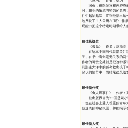
《做局》 作者：胡玥
深夜，被医院宣布患肺炎的刑
时，职业的敏感与坚强的意志
件中越陷越深，直到他悟出这
地反映了主人公唐在“局”中
现能力把这个特定时期带给人
最佳悬疑奖
《孤岛》 作者：厉渐高
在这本中国当代首部关注现实
子，在书中看似毫无关系的两
作者的可贵之处就是把这种紧
到那座大洋中的孤岛救出孩子
起伏的情节中，而结尾处又给
最佳新作奖
《食人蝶事件》 作者：
被出版界誉为“中国悬疑小说
一位在社会上受人尊重的青年
朔迷离的神秘氛围，并能揭示
最佳新人奖