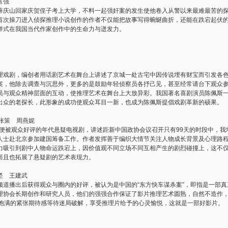
富强
山回家庆贺侄子考上大学，不料一起强奸案的发生使他卷入从警以来最难最苦的探
首次操刀进入侦探推理小说创作的作者不仅能把故事写得蜿蜒曲折，还能在跌宕起伏
样式在我国当代作家创作中的生命力与迸发力。
剧，编创者用话剧艺术在舞台上讲述了京城一处古宅中因传说埋有财宝而引发各色
案，他除去调查与沉思外，更多的是鼓励年轻侦察员各抒己见，甚至经常请台下观众
员与观众精神层面的互动，使推理艺术在舞台上大放异彩。我国著名喜剧演员陈佩斯
出众的老探长，此形象的成功使观众耳目一新，也成为陈佩斯提倡戏剧革新的硕果。
张策 周燕妮
便被观众好评的年代悬疑电视剧，讲述距新中国政协会议召开只有99天的时段中，我
人士赴北京参加建国筹备工作。作者发挥善于编织大情节关注人物成长背景及心理路
力吸引到剧中人物命运跌宕上，因价值观不同立场不同互相产生的剧烈碰撞上，这不
而且也拓展了悬疑剧的艺术表现力。
 王建武
播出后获得观众与圈内的好评，被认为是中国的“东方快车谋杀案”，即指是一部真
理协会长期创作和研究人员，他们的强强合作保证了影片推理艺术圆熟，自然不造作
着饱满的紧张期待感等待迷局破解，享受推理片给予的心灵愉悦，这就是一部好影片。