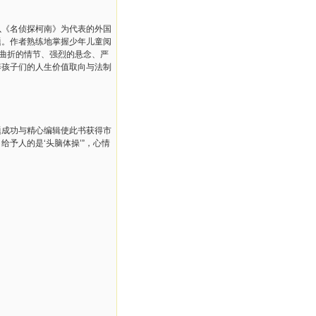
以《名侦探柯南》为代表的外国
题。作者熟练地掌握少年儿童阅
个曲折的情节、强烈的悬念、严
养孩子们的人生价值取向与法制
成功与精心编辑使此书获得市
予人的是‘头脑体操’”，心情