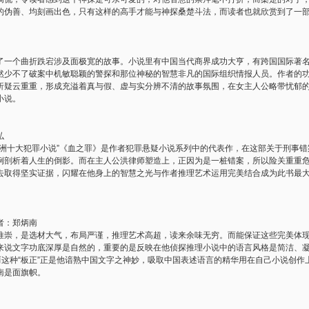
的伪善、均刻画出色，只有这样的高手才能与神探桑楚斗法，而读者也就欣赏到了一
个曲折跌宕涉及面极宽的故事。小说里有中国当代商界成功大亨，有跨国国际著名
然少不了破案中机敏聪颖的警探和那位神秘的智慧非凡的国际组织情报人员。作者的
折疑云重重，形成充溢着真与假、虚与实分辨不清的故事氛围，在女主人公略带忧郁
小说。
弘
十大犯罪小说”《血之罪》是作者犯罪悬疑小说系列中的代表作，在这部关于刑事错
例剖析着人生的倒影。而在主人公洪律师塑造上，正因为是一桩错案，所以险关重重
去取得坚实证据，闪耀在他身上的智慧之光与作者推理艺术运用完美结合成为此书最
：郑炳南
，是选材大气，布局严谨，推理艺术高超，读来余味无穷。而能保证这些完美体现
来说文字功底深厚是自然的，重要的是反映在他侦探推理小说中的语言风格是简洁、
而这种“板正”正是他谙熟中国文字之神妙，吸取中国表述语言的精华用在自己小说创
南是面旗帜。