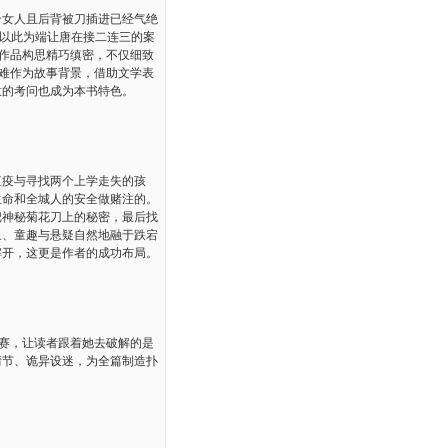
女人且后背被刀插进已经气绝
并以此为端让唐在接二连三的案
。作品构思精巧缜密，不仅细致
灾难作为故事背景，借助文学表
意的考问也成为本书特色。
疫与寻找两个上学走失的孩
生命和全城人的安全做赌注的。
把神秘菊花刀上的秘密，最后找
象、童趣与悬疑自然地融于跌宕
解开，这更是作者的成功布局。
赛，让读者跟着她去破解的是
情节、诡异设迷，为全篇制造扑