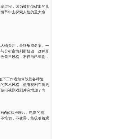
案过程，因为被他侦破出的几
的情节中去探索人性的重大命
人物关注，最终酿成命案。一
参与分析案情判断疑凶，这种开
一改昔日风格，不仅自己编剧，
地下工作者如何战胜各种险
程的艺术风格，使电视剧在历史
仅使电视剧戏剧冲突增加了内
正的侦探推理片。电影的剧
，不堆切，不变异，能吸引着观