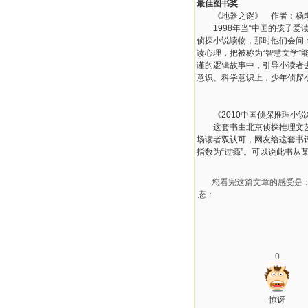
最佳图书奖
《地器之谜》 作者：杨
1998年当“中国的孩子爱
侦探小说读物，那时他们会问
读心理，把被称为“智慧文学
谨的逻辑故事中，引导小读者
意识、科学意识上，少年侦探
《2010中国侦探推理小说
这套书由北京侦探推理文艺协
场读者双认可，网友给这套书评
指数为“过瘾”。可以说此书
您看完这篇文章的感受是
态：
0
惊讶