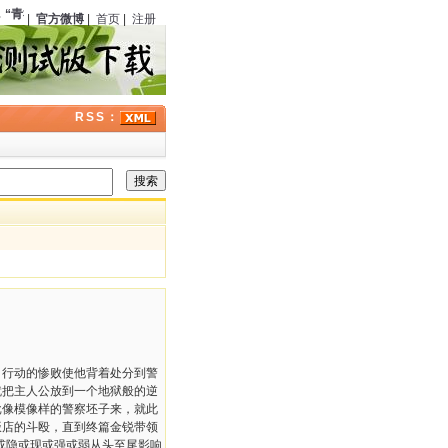
“青社”
（中国）正式成立，程小青、严独鹤等在上海东亚酒楼聚餐
104
周年；
高桥克
|
官方微博
|
首页
|
注册
RSS：
行动的惨败使他背着处分到警
就把主人公放到一个地狱般的逆
批像模像样的警察坯子来，就此
饭店的斗殴，直到终篇金锐带领
或隐或现或强或弱从头至尾影响