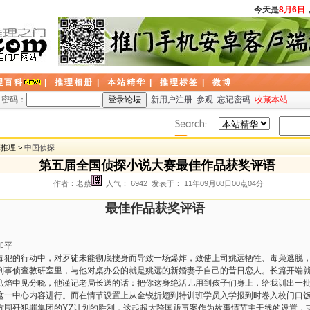
今天是
8月6日
，
理百科
|
推理相册
|
本站精华
|
推理标签
|
微博
密码：
新用户注册
参观
忘记密码
收藏本站
探推理 >
中国侦探
第五届全国侦探小说大赛最佳作品获奖评语
作者：老蔡
人气： 6942 发表于： 11年09月08日00点04分
最佳作品获奖评语
和平
的行动中，对歹徒未能彻底搜身而导致一场爆炸，致使上司姚远牺牲、毒枭逃脱，
刑事侦查教研室里，与他对桌办公的就是姚远的新婚妻子自己的昔日恋人。长篇开端
烈焰中见分晓，他谨记老局长送的话：把你这身绝活儿用到孩子们身上，给我训出一
这一中心内容进行。而在情节设置上从金锐折翅到特训班学员入学报到时卷入校门口
方围歼犯罪集团的YZ计划的胜利，这起超大跨国贩毒案作为故事情节主干线的设置，