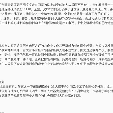
警唐因原因不明愤愤走在回家的路上却突然被人从后面死死抱住，当他看清是一个
让他保持现场拨打了110。全篇开局即精彩地把侦探小说惊悚、悬疑魅力展现出来，
一切是针对他而来，他被做入一个精致的“局”里。全书的结局是一对真正高手的对决
徘徊、迷失、冲突、奋击，最终破局胜利的个人生存状态种种侧面，而且巧妙地把非典
的生理影响心理影响精神影响上升到哲学角度进行了审视，书中充溢着哲理的思考诗
重大灾害追寻历史未解之谜的力作中，作品开篇就布好的两个悬疑：东海市突发瘟
个线索并列展开，有大有小有显有隐但都压得人喘不过气来，因为这是以两个孩子的
张、恐惧、期待的气氛一直保持到全篇结束，即侦察员把所有线索联系起来破解了那
时，两个悬疑才一并了结。全篇把惊险与探险、历史与现实、智慧与偏执、真实与想
女主人公留下众多疑问则成为读者心中美味般的悬疑扣子，他们期待着到此书续篇去
宛如
界最有实力作家之一”的宛如用她的《食人蝶事件》首次参加了全国侦探推理小说大
才俊如何成为可怕的杀人凶手，而杀人武器竟是他的专长：昆虫研究。作者善于编织
在疯狂的杀戮背后那些令人痛心的社会痼疾和人性伦落的悲哀。