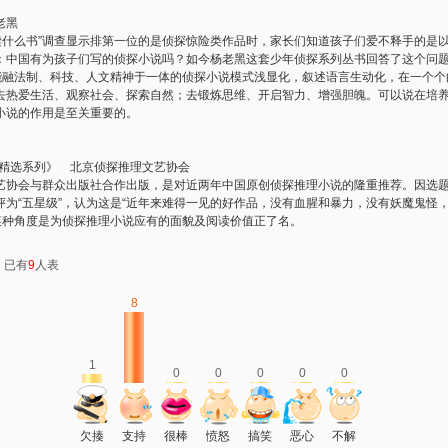
老黑
读什么书”调查显示排第一位的是侦探惊险类作品时，家长们知道孩子们爱不释手的是
：中国有为孩子们写的侦探小说吗？如今杨老黑这套少年侦探系列丛书回答了这个问
”能融法制、科技、人文精神于一体的侦探小说模式浅显化，叙述语言生动化，在一个
去热爱生活、观察社会、探索自然；去锻炼思维、开启智力、增强胆魄。可以说在培
小说的作用是至关重要的。
精选系列》 北京侦探推理文艺协会
会与群众出版社合作出版，是对近两年中国原创侦探推理小说的隆重推荐。因选题
为“五星级”，认为这是“近年来难得一见的好作品，没有血腥和暴力，没有妖魔鬼怪，给
从某种角度是为侦探推理小说应有的面貌及阅读价值正了名。
：已有
9
人表
8
1
0
0
0
0
0
欠揍
支持
很棒
愤怒
搞笑
恶心
不解