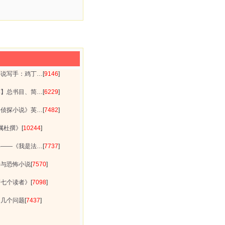
小说写手：鸡丁…
[
9146
]
荐】总书目、简…
[
6229
]
海侦探小说》英…
[
7482
]
纯属杜撰》
[
10244
]
事——《我是法…
[
7737
]
学与恐怖小说
[
7570
]
第七个读者》
[
7098
]
的几个问题
[
7437
]