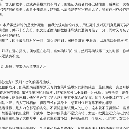
是一群人的故事，这或许是最大的不同了，但能证伪前者的都已经往生，后两部，实
写好结局的故事，观者不知结局，结局却已清清楚楚的写在那儿了。等着你用亦步亦
恼。
生》本片虽然讨论的是废除死刑，但我的观点恰恰相反，用枉死来反对死刑真是再可笑
的理由，并不十分充分。凯文史派西演的教授使导演的逻辑可信了一分，同时又可疑
算不得好的吧。
利用了，凶手最后针对的一罪，怎么能想到，同样是凯文·史派西，以及老戏骨摩根·弗
，灯塔在远方摇曳，偶尔照在心间，当你确认你知道，然后再确认第二次的时候，你
永远演奏不完。
犯》海报，非常适合猜电影之用
《心慌方》系列：密闭的雪花曲线。
低估的成分，如果因为前面平淡无奇的发展和温吞水的剧情减去一星的朋友，完全可
由动作演员布鲁斯·威利斯主演的剧情片，结尾竟然可以不显得十分死板，而有余味，是
的部分，略微违和，他的角色在《第六感》里有更深入的发挥。陌生人会继续存在，
到达上限，活人可以相信，但嘴巴长在其身上，想要封住只有靠不断的罪孽。
黑暗世界，是人内心邪恶的具化。不要随意测试男人的忠心，这本就不值得测试，当
》想要告诉我们这样一个故事，故事中的男主不是没有错，女主却把男主还没有犯的
最后男主拒绝了大提琴手，正是女主看透怀疑，拥抱新生的一个暗示，但同时，女二
是密闭类绝望感最强烈的，又是科幻类创意极佳的，这部来自澳大利亚的电影是赏心