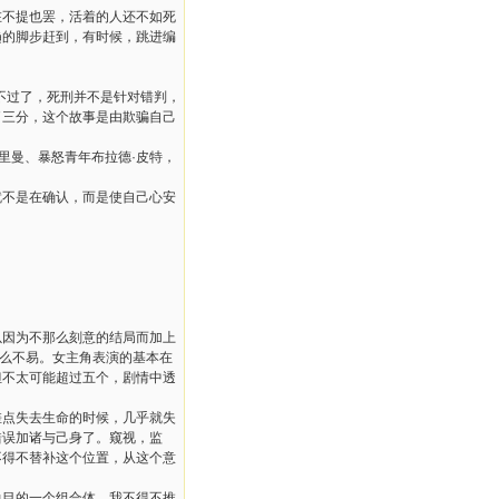
在不提也罢，活着的人还不如死
趋的脚步赶到，有时候，跳进编
不过了，死刑并不是针对错判，
了三分，这个故事是由欺骗自己
里曼、暴怒青年布拉德·皮特，
就不是在确认，而是使自己心安
以因为不那么刻意的结局而加上
多么不易。女主角表演的基本在
但不太可能超过五个，剧情中透
差点失去生命的时候，几乎就失
错误加诸与己身了。窥视，监
不得不替补这个位置，从这个意
悦目的一个组合体，我不得不推