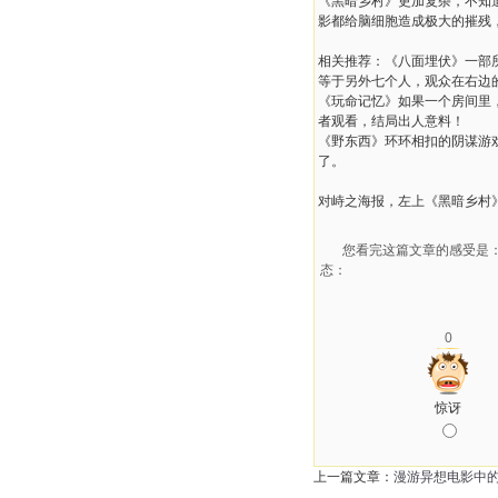
《黑暗乡村》更加复杂，不知
影都给脑细胞造成极大的摧残
相关推荐：《八面埋伏》一部
等于另外七个人，观众在右边
《玩命记忆》如果一个房间里
者观看，结局出人意料！
《野东西》环环相扣的阴谋游
了。
对峙之海报，左上《黑暗乡村
您看完这篇文章的感受是
态：
0
惊讶
上一篇文章：
漫游异想电影中