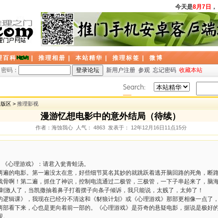
今天是
8月7日
，
理百科
|
推理相册
|
本站精华
|
推理标签
|
微博
密码：
新用户注册
参观
忘记密码
收藏本站
题版区 >
推理影视
漫游忆想电影中的意外结局（待续）
作者：海蚀我心 人气： 4863 发表于： 12年12月16日11点15分
。
》《心理游戏》：请君入瓮青蛙汤。
遍的电影。第一遍没太在意，好些细节莫名其妙的就跳跃着逃开脑回路的死角，断路了
戏骨啊！第二遍，抓住了神识，控制电流通过二极管，三极管，一下子串起来了，脑
ops！”太刺激人了，当凯撒抽着鼻子打着摆子向条子倾诉，我只能说，太贱了，太帅了！
的逻辑课》，我现在已经分不清这和《豺狼计划》或《心理游戏》那部更相像一点了
两部看下来，心也是更向着前一部的。《心理游戏》是芬奇的悬疑电影，据说是极好
观。