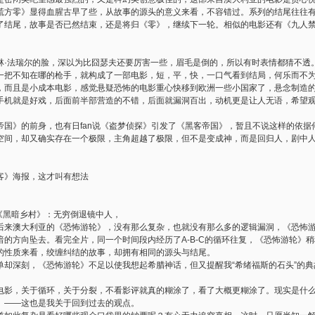
慌方零》显得血腥古早了些，从故事的源头的意义来看，不容错过。系列的结尾往往
了结尾，故事是否已然结束，还是将归《零》，继续下一轮。相似的电影还有《九人
林·法瑞尔的脸，深以为比囧瑟夫还要厉害一些，眉毛是倒的，所以有时表情都猜不透
一把不知在哪的枪手，就构成了一部电影，短，平，快，一口气看到结局，何乐而不
，而且是小成本电影，感觉悬疑恐怖的电影重心快移到欧洲一些小国家了，悬念制造
手机就是好戏，后面前半部营造的不错，后面就漏洞百出，动机更是让人无语，希望
帝国》的前身，也有日fan说《盗梦侦探》引发了《黑客帝国》，暂且不说这样的依据
空间，却又确实存在一个极限，主角超越了极限，但不是变成神，而是回归人，剧中
客》海报，这才叫有想法
《黑暗乡村》：无穷倒退镜中人，
后来澳大利亚的《恐怖游轮》，没有那么复杂，也就没有那么多的逻辑漏洞，《恐怖
的方向坠去。看完全片，同一个时间段内经历了A-B-C的循环往复，《恐怖游轮》稍稍
的性质来看，绞缠纠结的故事，却拥有相同的源头与结尾。
单却深刻，《恐怖游轮》不足以使我想起希腊神话，但又提醒我“希绪福斯的石头”的
电影，关于循环，关于分裂，不看影评就真的糊涂了，看了大概更糊涂了。现实是什
。——这也是我关于回到过去的观点。