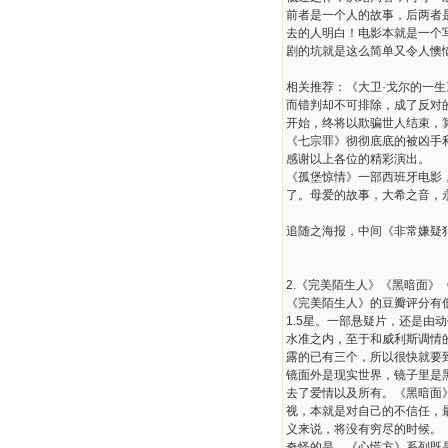
前者是一个人的故事，后两者
去的人明白！电影本就是一个
剧的坑就是这么简单又令人懊
相关推荐：《大卫·戈尔的一
而错判却不可排除，成了反对
开始，终将以欺骗世人结束，
《七宗罪》彻彻底底的被凶手
感谢以上各位的精彩演出。
《孤堡惊情》一部西班牙电影
了。母爱的故事，大希之音，
追随之海报，中间《非常嫌疑
2.《完美陌生人》《黑暗面》
《完美陌生人》的豆瓣评分有
1.5星。一部悬疑片，还是
水准之内，至于和威利斯调情
露的已有三个，所以很快就要
镜面外是现实世界，镜子里是
去了爱情以及所有。《黑暗面
视，本就是对自己的不信任，
义来说，将没有穷尽的时候。
奇怪的是，《心慌方》系列既