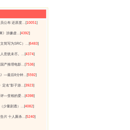
员公布 还原度…
[
10051
]
请柬》涉嫌虚…
[
4392
]
文简写为SRC）…
[
6483
]
让人意犹未尽。…
[
4374
]
》国产推理电影…
[
7536
]
》—最后8分钟…
[
5592
]
》定名“影子游…
[
3923
]
简评—变相的爱…
[
4398
]
道（少量剧透）…
[
4082
]
告片 十人厮杀…
[
5240
]