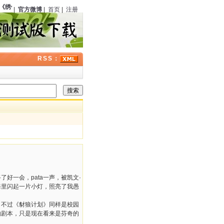
《绣像小说》
（中国）第六期刊载《银光马案》
123
周年；曾在经典福尔摩斯剧集中饰
|
官方微博
|
首页
|
注册
RSS：
好一会，pata一声，被凯文·
海里闪起一片小灯，照亮了我愚
，不过《豺狼计划》同样是校园
的剧本，只是现在看来是芬奇的