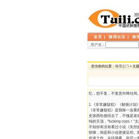
首页
|
推理社区
|
推
用户名：
您当前的位置：
推理之门
> 主
忆，想不复，不复意外降结局
1.《非常嫌疑犯》《豺狼计划
《非常嫌疑犯》是我唯一连看两
史派西给接回去了，不愧是老
钝的天顶，“fucking c
不知你有没有看过小说《失控
惊悚，倒是和小说更接近些。
低迷之作，从结局看，尚可一