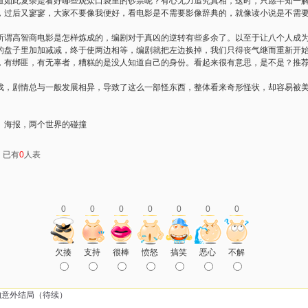
道如此复杂是看好哪些观众口袋里的钞票呢？有心无力追究真相，这时，只愿半知一
，过后又寥寥，大家不要像我便好，看电影是不需要影像辞典的，就像读小说是不需
所谓高智商电影是怎样炼成的，编剧对于真凶的逆转有些多余了。以至于让八个人成
的盘子里加加减减，终于使两边相等，编剧就把左边换掉，我们只得丧气继而重新开
，有绑匪，有无辜者，糟糕的是没人知道自己的身份。看起来很有意思，是不是？推
戏，剧情总与一般发展相异，导致了这么一部怪东西，整体看来奇形怪状，却容易被
》海报，两个世界的碰撞
：已有
0
人表
0
0
0
0
0
0
0
欠揍
支持
很棒
愤怒
搞笑
恶心
不解
的意外结局（待续）