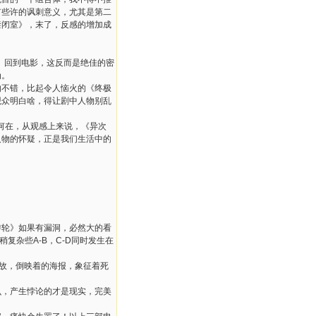
有些许的讽刺意义，尤其是第二
禁闭室》，末了，反感的增加成
。回到电影，这反而是绝佳的密
为。
的不错，比起令人恼火的《终极
观众明白啥，得让剧中人物别乱
何在，从观感上来说，《异次
人物的怀疑，正是我们生活中的
游轮》如果有漏洞，必然大的看
复杂些A-B，C-D同时发生在
典故，倒映着的海报，象征着死
么，产生悖论的才是现实，完美