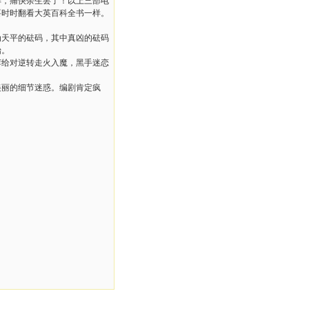
解，痛快余生罢了！以上三部电
要时时翻看大英百科全书一样。
为天平的砝码，其中真凶的砝码
始。
荐给对逆转走火入魔，黑手迷恋
美丽的细节迷惑。编剧肯定疯