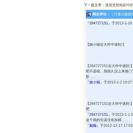
下一篇文章：
漫游意想电影中
网友评论：
（只显示最新
『
284727151
』于2013-1-2
【姚小猫在大作中谈到:】
【284727151在大作中
吧不是啦…我很久没上来推门
影……
『
姚小猫
』于2013-1-2 10:
【284727151在大作中
吧
『
284727151
』于2013-1-1
这个我的失误没有加精……
『
癫癫
』于2012-12-17 17: