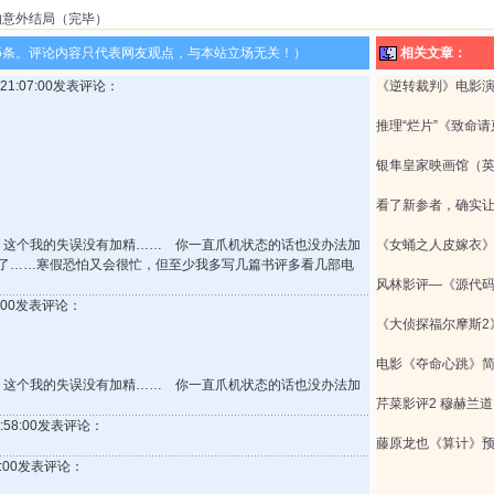
的意外结局（完毕）
5条。评论内容只代表网友观点，与本站立场无关！）
相关文章：
0 21:07:00发表评论：
《逆转裁判》电影演
推理“烂片”《致命
银隼皇家映画馆（英
看了新参者，确实
谈到:】这个我的失误没有加精…… 你一直爪机状态的话也没办法加
《女蛹之人皮嫁衣
了……寒假恐怕又会很忙，但至少我多写几篇书评多看几部电
风林影评—《源代码
27:00发表评论：
《大侦探福尔摩斯2
电影《夺命心跳》
谈到:】这个我的失误没有加精…… 你一直爪机状态的话也没办法加
芹菜影评2 穆赫兰
 0:58:00发表评论：
藤原龙也《算计》预
53:00发表评论：