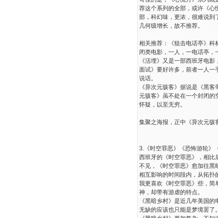
荐这个系列的全部，或许《心
部，科幻味，更浓，很难说到
几何级增长，故不推荐。
相关推荐：《狙击电话亭》科
闭类电影，一人，一电话亭，
《活埋》又是一部西班牙电影
面试》要好许多，前者一人一
说话。
《异次元骇客》据说是《黑客
元骇客》虽不处在一个封闭的
怀疑，以至无穷。
集聚之海报，正中《异次元骇
3.《时空罪恶》《恐怖游轮》
西班牙的《时空罪恶》，相比
不见，《时空罪恶》愈加往黑暗
相互影响的时间段内，从拓扑
我更喜欢《时空罪恶》些，简
神，却带有游虐的特点。
《黑暗乡村》是近几年美国的
无缺的应该也只能是梦境罢了